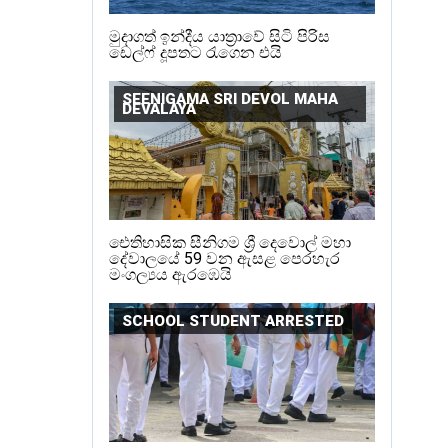
මුදාගත් ඉන්දීය යාත්‍රාවේ සිටි පිරිස
ඩෙල්ෆ් දූපතට රැගෙන එයි
SEENIGAMA SRI DEVOL MAHA
DEVALAYA
ඓතිහාසික සීනිගම ශ්‍රී දෙවොල් මහා
දේවාලයේ 59 වන ඇසළ පෙරහැර
මංගල්‍යය ඇරඹෙයි
SCHOOL STUDENT ARRESTED