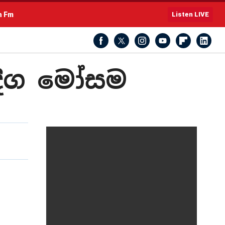
h Fm
Listen LIVE
 දිග මෝසම