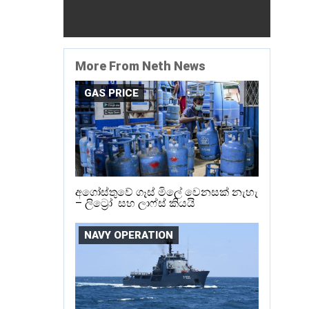
More From Neth News
GAS PRICE
අගෝස්තුවේ ගෑස් මිලේ වෙනසක් නැහැ
– ලිට්‍රෝ සහ ලාෆ්ස් කියයි
NAVY OPERATION