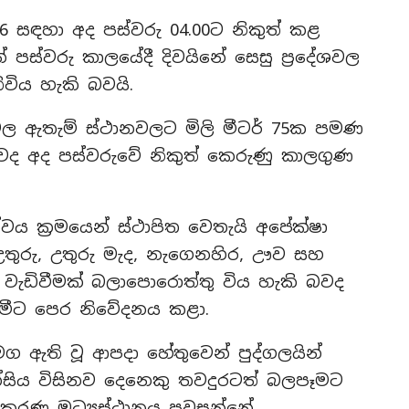
36 සඳහා අද පස්වරු 04.00ට නිකුත් කළ
පස්වරු කාලයේදී දිවයිනේ සෙසු ප්‍රදේශවල
ිවිය හැකි බවයි.
ල ඇතැම් ස්ථානවලට මිලි මීටර් 75ක පමණ
වද අද පස්වරුවේ නිකුත් කෙරුණු කාලගුණ
ය ක්‍රමයෙන් ස්ථාපිත වෙතැයි අපේක්ෂා
උතුරු, උතුරු මැද, නැගෙනහිර, ඌව සහ
 වැඩිවීමක් බලාපොරොත්තු විය හැකි බවද
ව මීට පෙර නිවේදනය කළා.
සමග ඇති වූ ආපදා හේතුවෙන් පුද්ගලයින්
්සිය විසිනව දෙනෙකු තවදුරටත් බලපෑමට
ාකරණ මධ්‍යස්ථානය පවසන්නේ.