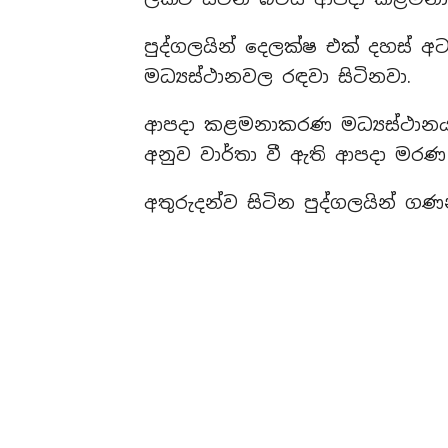
පුද්ගලයින් දෙලක්ෂ එක් දහස් අ
මධ්‍යස්ථානවල රඳවා සිටිනවා.
ආපදා කළමනාකරණ මධ්‍යස්ථානය 
අනුව වාර්තා වී ඇති ආපදා මර
අතුරුදන්ව සිටින පුද්ගලයින් ගණ