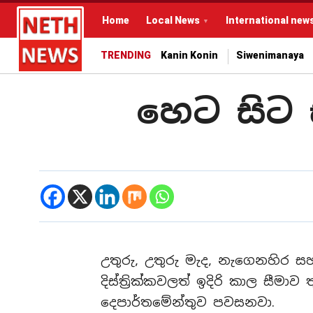
Home
Local News
International new
TRENDING
Kanin Konin
Siwenimanaya
හෙට සිට 
උතුරු, උතුරු මැද, නැගෙනහිර
දිස්ත්‍රික්කවලත් ඉදිරි කාල සීමා
දෙපාර්තමේන්තුව පවසනවා.