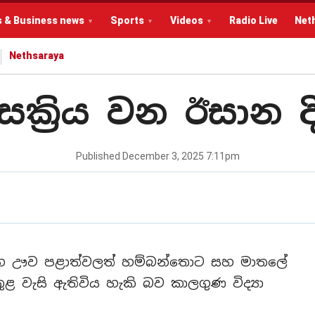
s & Business news
Sports
Videos
Radio Live
Net
Nethsaraya
සක්‍රිය වන ඊසාන
Published
December 3, 2025 7:11pm
 සහ ඌව පළාත්වලත් හම්බන්තොට සහ මාතලේ
ව තුළ වැසි ඇතිවිය හැකි බව කාලගුණ විද්‍යා