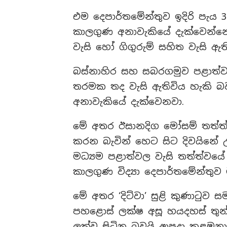
එම දෙපාර්තමේන්තුව ඉදිරි පැය 
කාලගුණ අනාවැකියේ දැක්වෙන්නේ 
වැසි හෝ ගිගුරුම් සහිත වැසි ඇත
බස්නාහිර සහ සබරගමුව පළාත්ව
තරමක තද වැසි ඇතිවිය හැකි බ
අනාවැකියේ දැක්වෙනවා.
මේ අතර ඊසානදිග මෝසම් තත්ත්ව
කරන බැවින් හෙට සිට දිවයිනේ 
මධ්‍යම පළාත්වල වැසි තත්ත්වයේ
කාලගුණ විද්‍යා දෙපාර්තමේන්තු
මේ අතර ‘දිට්වා’ සුළි කුණාටුව 
පහළොස් ලක්ෂ අසූ හයදහස් තුන
ලක්ව සිටින බවයි ආපදා කළමන