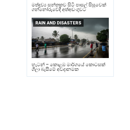
මත්ද්‍රව්‍ය සන්තකව සිටි පාසල් සිසුවෙක්
ගන්නෝරුවේදී අත්අඩංගුවට
RAIN AND DISASTERS
හැටන් – කොළඹ මාර්ගයේ කොටසක්
ගිලා බැසීමේ අවදානමක