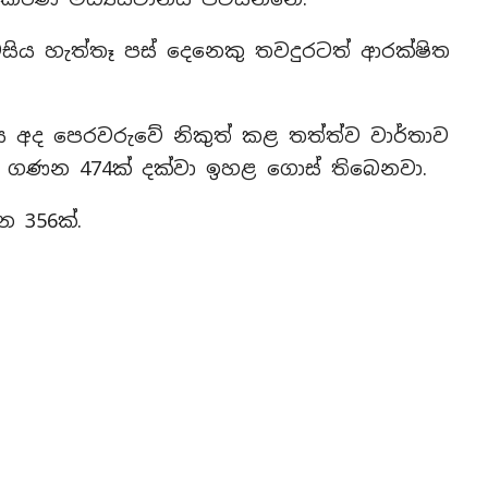
ටසිය හැත්තෑ පස් දෙනෙකු තවදුරටත් ආරක්ෂිත
අද පෙරවරුවේ නිකුත් කළ තත්ත්ව වාර්තාව
ණ ගණන 474ක් දක්වා ඉහළ ගොස් තිබෙනවා.
න 356ක්.