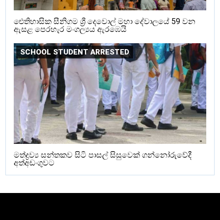
ඓතිහාසික සීනිගම ශ්‍රී දෙවොල් මහා දේවාලයේ 59 වන
ඇසළ පෙරහැර මංගල්‍යය ඇරඹෙයි
SCHOOL STUDENT ARRESTED
මත්ද්‍රව්‍ය සන්තකව සිටි පාසල් සිසුවෙක් ගන්නෝරුවේදී
අත්අඩංගුවට