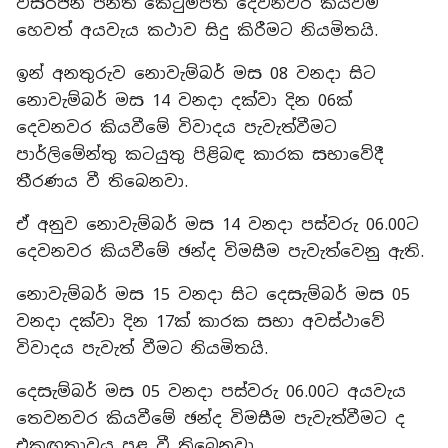
විසර්ජන පනත් කෙටුම්පත දෙවනිවර කියවීම
හෙවත් අයවැය කථාව සිදු කිරීමට නියමිතයි.
ඉන් අනතුරුව නොවැම්බර් මස 08 වනදා සිට
නොවැම්බර් මස 14 වනදා දක්වා දින 06ක්
දෙවනවර කියවීමේ විවාදය පැවැත්වීමට
පාර්ලිමේන්තු කටයුතු පිළිබඳ කාරක සභාවේදී
තීරණය වී තිබෙනවා.
ඒ අනුව නොවැම්බර් මස 14 වනදා පස්වරු 06.00ට
දෙවනවර කියවීමේ ඡන්ද විමසීම පැවැත්වෙනු ඇති.
නොවැම්බර් මස 15 වනදා සිට දෙසැම්බර් මස 05
වනදා දක්වා දින 17ක් කාරක සභා අවස්ථාවේ
විවාදය පැවැත් වීමට නියමිතයි.
දෙසැම්බර් මස 05 වනදා පස්වරු 06.00ට අයවැය
තෙවනවර කියවීමේ ඡන්ද විමසීම පැවැත්වීමට ද
එකඟතාවය පළ වී තිබෙනවා.