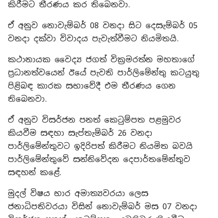
කිරීමට තීරණය කර තිබෙනවා.
ඒ අනුව නොවැම්බර් 08 වනදා සිට දෙසැම්බර් 05
වනදා දක්වා විවාදය පැවැත්වීමට නියමිතයි.
කථානායක වෛද්‍ය ජගත් වික්‍රමරත්න මහතාගේ
ප්‍රධානත්වයෙන් ඊයේ පැවති පාර්ලිමේන්තු කටයුතු
පිළිබඳ කාරක සභාවේදී එම තීරණය ගෙන
තිබෙනවා.
ඒ අනුව විසර්ජන පනත් කෙටුම්පත පළමුවර
කියවීම සඳහා සැප්තැම්බර් 26 වනදා
පාර්ලිමේන්තුවට ඉදිරිපත් කිරීමට නියමිත බවයි
පාර්ලිමේන්තුවේ සන්නිවේදන දෙපාර්තමේන්තුව
සඳහන් කළේ.
මුදල් විෂය භාර අමාත්‍යවරයා ලෙස
ජනාධිපතිවරයා විසින් නොවැම්බර් මස 07 වනදා