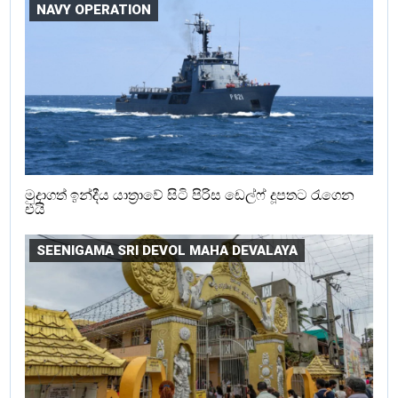
NAVY OPERATION
මුදාගත් ඉන්දීය යාත්‍රාවේ සිටි පිරිස ඩෙල්ෆ් දූපතට රැගෙන
එයි
SEENIGAMA SRI DEVOL MAHA DEVALAYA