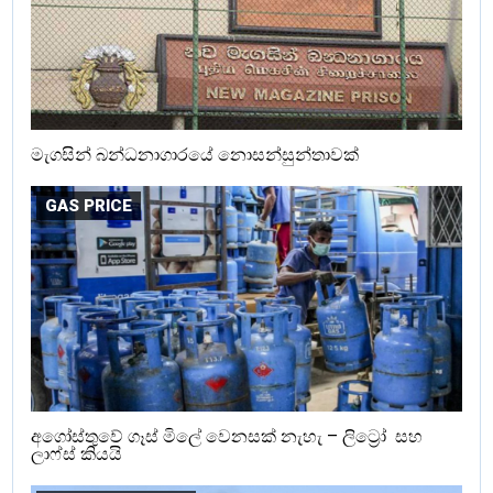
මැගසින් බන්ධනාගාරයේ නොසන්සුන්තාවක්
GAS PRICE
අගෝස්තුවේ ගෑස් මිලේ වෙනසක් නැහැ – ලිට්‍රෝ සහ
ලාෆ්ස් කියයි