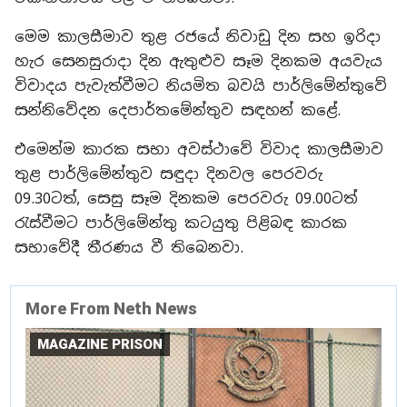
මෙම කාලසීමාව තුළ රජයේ නිවාඩු දින සහ ඉරිදා
හැර සෙනසුරාදා දින ඇතුළුව සෑම දිනකම අයවැය
විවාදය පැවැත්වීමට නියමිත බවයි පාර්ලිමේන්තුවේ
සන්නිවේදන දෙපාර්තමේන්තුව සඳහන් කළේ.
එමෙන්ම කාරක සභා අවස්ථාවේ විවාද කාලසීමාව
තුළ පාර්ලිමේන්තුව සඳුදා දිනවල පෙරවරු
09.30ටත්, සෙසු සෑම දිනකම පෙරවරු 09.00ටත්
රැස්වීමට පාර්ලිමේන්තු කටයුතු පිළිබඳ කාරක
සභාවේදී තීරණය වී තිබෙනවා.
More From Neth News
MAGAZINE PRISON