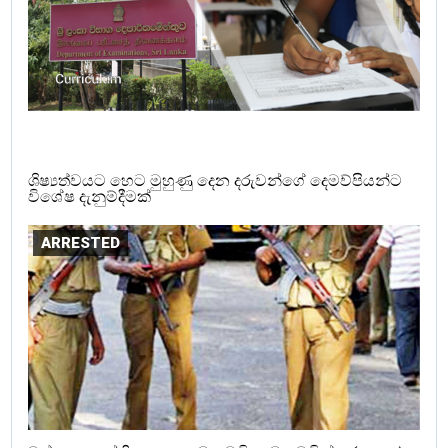
ශිෂ්‍යත්වයට හෙට මුහුණු දෙන දරුවන්ගේ දෙමව්පියන්ට
විශේෂ දැනුම්දීමක්
ARRESTED