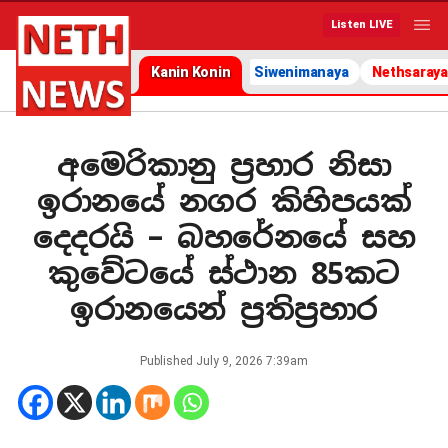
Listen LIVE
Kanin Konin
Siwenimanaya
Nethsaraya
අමෙරිකානු ප්‍රහාර නිසා
ඉරානයේ නගර කිහිපයක්
දෙදරයි – බහරේනයේ සහ
කුවේටයේ ස්ථාන 85කට
ඉරානයෙන් ප්‍රතිප්‍රහාර
Published
July 9, 2026 7:39am