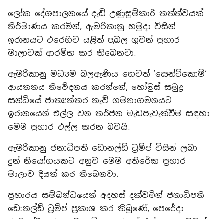
ලෝක දේශපාලනයේ දැඩි උණුසුම්කාරී තත්ත්වයක්
නිර්මාණය කරමින්, ඇමරිකානු හමුදා විසින්
ඉරානයට එරෙහිව යළිත් ප්‍රබල ගුවන් ප්‍රහාර
මාලාවක් ආරම්භ කර තිබෙනවා.
ඇමරිකානු මධ්‍යම බලඇණිය හෙවත් ‘සෙන්ට්කොම්‘
ආයතනය නිවේදනය කරන්නේ, හෝමුස් සමුද්‍ර
සන්ධියේ ජාත්‍යන්තර නැව් ගමනාගමනයට
ඉරානයෙන් එල්ල වන තර්ජන මැඩපැවැත්වීම සඳහා
මෙම ප්‍රහාර එල්ල කරන බවයි.
ඇමරිකානු ජනාධිපති ඩොනල්ඩ් ට්‍රම්ප් විසින් ලබා
දුන් නියෝගයකට අනුව මෙම අතිරේක ප්‍රහාර
මාලාව දියත් කර තිබෙනවා.
ප්‍රහාරය සම්බන්ධයෙන් අදහස් දක්වමින් ජනාධිපති
ඩොනල්ඩ් ට්‍රම්ප් ප්‍රකාශ කර තිබුණේ, පෙරේදා