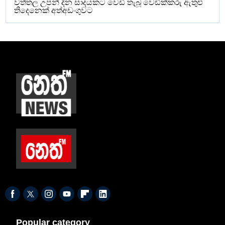
වත්තල උපන් දින සාදයකට වෙඩි තැබූ වෙඩික්කරු ඇතුළු
තිදෙනෙක් අත්අඩංගුවට
Popular category