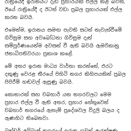
රාත්‍රියේදී ඉරානයට දැඩි ප්‍රහාරයක් එල්ල කළ බවත්,
ඊයේ රාත්‍රියේදී ද ඊටත් වඩා ප්‍රබල ප්‍රහාරයක් එල්ල
කරන බවයි.
එමෙන්ම, ඉරානය සමඟ පැවති සටන් නැවැත්වීමේ
ගිවිසුම සහ අවබෝධතා ගිවිසුම දැන්
සම්පූර්ණයෙන්ම අවසන් වී ඇති බවයි ඇමරිකානු
ජනාධිපතිවරයා ප්‍රකාශ කළේ.
මේ අතර ඉරාන මාධ්‍ය වාර්තා කරන්නේ, එරට
දකුණු වෙරළ තීරයේ පිහිටි නගර කිහිපයකින් ප්‍රබල
පිපිරීම් හඬවල් ඇසුණු බවයි.
කොනාරක් සහ චබහාර් යන නගරවලට මෙම
ප්‍රහාර එල්ල වී ඇති අතර, ප්‍රහාර හේතුවෙන්
චබහාර් නගරයේ ඇතැම් ප්‍රදේශවල විදුලි බලය ද
ඇණහිට තිබෙනවා.
බන්ඩර් අබ්බාස් නගරයේ ඉරාන ගුවන් ආරක්ෂණ