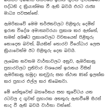
පද්ධති ද ක්‍රියාත්මක වී ඇති බවයි එරට රාජ්‍ය
මාධ්‍ය පවසන්නේ.
ඇමරිකාවේ මෙම තර්ජනවලට පිළිතුරු දෙමින්
ඉරාන විදේශ අමාත්‍යවරයා ප්‍රකාශ කර ඇත්තේ,
තමන් අශිෂ්ට ප්‍රකාශවලට වචනයෙන් පිළිතුරු
නොදෙන බවත්, බියකින් තොරව වීරෝධාර ලෙස
ක්‍රියාවෙන්ම ඊට පිළිතුරු දෙන බවයි.
ලැබෙන නවතම වාර්තාවලට අනුව, ඇමරිකානු
ප්‍රහාරවලට ප්‍රතිචාර වශයෙන් ඉරානය විසින්
ඇමරිකානු හමුදා කඳවුරු සහ ස්ථාන 85ක් ඉලක්ක
කර ප්‍රහාර එල්ල කර තිබෙනවා.
මේ හේතුවෙන් බහරේනය සහ කුවේටය යන
රටවල ද ගුවන් ප්‍රහාරක අනතුරු ඇඟවීමේ සිරස්
නාද වී ඇති බවයි වාර්තා වන්නේ.