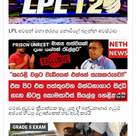
LPL අවසන් මහා තරගය නොමිලේ බලන්න අවස්ථාව
PRISON UNREST
මරණ දඩුවම ක්‍රියාත්මක කළ යුතු ද? බන්ධනාගාර ගැටුම්
අස්සේ හිටපු ලොක්කෙක් හඬ අවදි කරයි
GRADE 5 EXAM