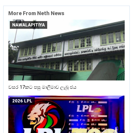
More From Neth News
NAWALAPITIYA
වසර 17කට පසු මාලිමාව ලැබූ ජය
2026 LPL