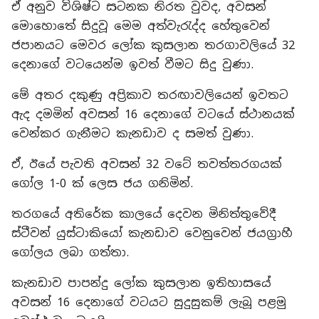
ඒ අනුව විශිෂ්ට සටනක නිරත වුවද, අවසන්
මොහොතේ සිදුවූ මෙම අත්වැරැද්ද හේතුවෙන්
ජපානයට මෙවර ලෝක කුසලාන තරගාවලියේ 32
දෙනාගේ වටයෙන්ම ඉවත් වීමට සිදු වුණා.
මේ අතර දකුණු අප්‍රිකාව තරඟාවලියෙන් ඉවතට
ඇද දමමින් අවසන් 16 දෙනාගේ වටයේ ස්ථානයක්
වෙන්කර ගැනීමට කැනඩාව ද සමත් වුණා.
ඒ, ඊයේ පැවති අවසන් 32 වටේ තවත්තරගයක්
ගෝල 1-0 ක් ලෙස ජය ගනිමින්.
තරගයේ අතිරේක කාලයේ දෙවන මිනිත්තුවේදී
ස්ටීවන් යුස්ටාකියෝ කැනඩාව වෙනුවෙන් ජයග්‍රාහී
ගෝලය ලබා ගත්තා.
කැනඩාව පාපන්දු ලෝක කුසලාන ඉතිහාසයේ
අවසන් 16 දෙනාගේ වටයට සුදුසුකම් ලැබූ පළමු