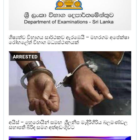
ශිෂ්‍යත්ව විභාගය සාර්ථකව ඇරඹෙයි – මහරගම අපේක්ෂා
රෝහලේත් විභාග මධ්‍යස්ථානයක්
ARRESTED
අයිස් – හෙරොයින් සමඟ ශ්‍රීලනිප මැදිරිගිරිය බලමණ්ඩල
සභාපති බිරිඳ සමග අත්අඩංගුවට