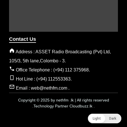
Contact Us
Address : ASSET Radio Broadcasting (Pvt) Ltd,
105/3, 5th lane,Colombo - 3.
Office Telephone : (+94) 112 375968.
Hot Line : (+94) 112553363.
Email : web@nethfm.com .
Copyright © 2025 by nethfm .lk | All rights reserved
.Technology Partner Cloudbuzz.lk .
Light
Light
Dark
Dark