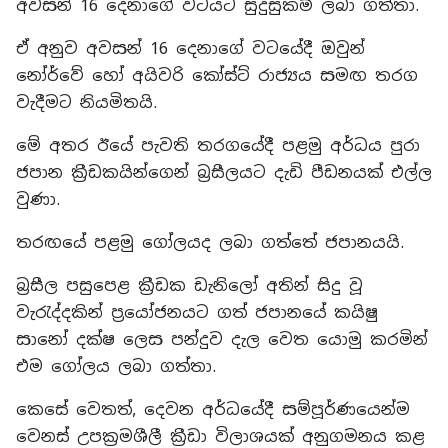
අවසන් 16 දෙනාගේ වටයට සුදුසුකම් ලබා ගත්තා.
ඒ අනුව අවසන් 16 දෙනාගේ වටයේදී ඔවුන්
නෝර්වේ හෝ අයිවරි කෝස්ට් රාජ්‍යය සමඟ තරග
වැදීමට නියමිතයි.
මේ අතර ඊයේ පැවති තරගයේදී පළමු අර්ධය පුරා
ජපාන ක්‍රීඩකයින්ගෙන් බ්‍රසීලයට දැඩි පීඩනයක් එල්ල
වුණා.
තරඟයේ පළමු ගෝලයද ලබා ගත්තේ ජපානයයි.
බ්‍රසීල පසුපෙළ ක්‍රීඩක ඩැනිලෝ අතින් සිදු වූ
වැරැද්දකින් ප්‍රයෝජනයට ගත් ජපානයේ කයිෂු
සානෝ දක්ෂ ලෙස පන්දුව දැල වෙත යොමු කරමින්
එම ගෝලය ලබා ගත්තා.
කෙසේ වෙතත්, දෙවන අර්ධයේදී සම්පූර්ණයෙන්ම
වෙනස් උපක්‍රමශීලී ක්‍රීඩා විලාශයක් අනුගමනය කළ