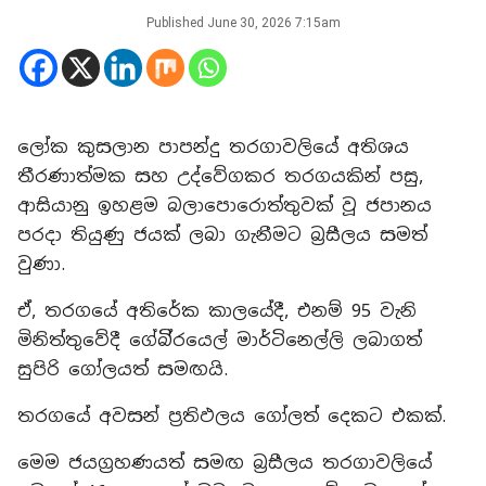
Published
June 30, 2026 7:15am
ලෝක කුසලාන පාපන්දු තරගාවලියේ අතිශය
තීරණාත්මක සහ උද්වේගකර තරගයකින් පසු,
ආසියානු ඉහළම බලාපොරොත්තුවක් වූ ජපානය
පරදා තියුණු ජයක් ලබා ගැනීමට බ්‍රසීලය සමත්
වුණා.
ඒ, තරගයේ අතිරේක කාලයේදී, එනම් 95 වැනි
මිනිත්තුවේදී ගේබි්‍රයෙල් මාර්ටිනෙල්ලි ලබාගත්
සුපිරි ගෝලයත් සමඟයි.
තරගයේ අවසන් ප්‍රතිඵලය ගෝලත් දෙකට එකක්.
මෙම ජයග්‍රහණයත් සමඟ බ්‍රසීලය තරගාවලියේ