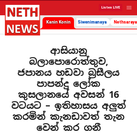
Listen LIVE
Kanin Konin
Siwenimanaya
Nethsaraya
ආසියානු
බලාපොරොත්තුව,
ජපානය හඩවා බ්‍රසීලය
පාපන්දු ලෝක
කුසලානයේ අවසන් 16
වටයට – ඉතිහාසය අලුත්
කරමින් කැනඩාවත් තැන
වෙන් කර ගනී