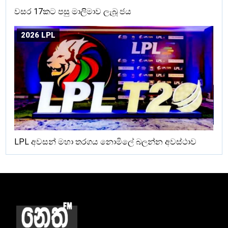
වසර 17කට පසු මාලිමාව ලැබූ ජය
2026 LPL
LPL අවසන් මහා තරගය නොමිලේ බලන්න අවස්ථාව