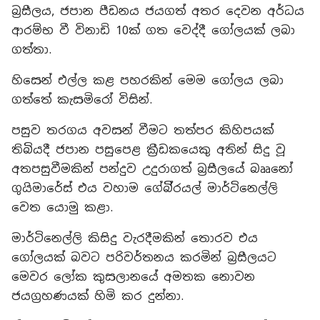
බ්‍රසීලය, ජපාන පීඩනය ජයගත් අතර දෙවන අර්ධය
ආරම්භ වී විනාඩි 10ක් ගත වෙද්දී ගෝලයක් ලබා
ගත්තා.
හිසෙන් එල්ල කළ පහරකින් මෙම ගෝලය ලබා
ගත්තේ කැසමිරෝ විසින්.
පසුව තරගය අවසන් වීමට තත්පර කිහිපයක්
තිබියදී ජපාන පසුපෙළ ක්‍රීඩකයෙකු අතින් සිදු වූ
අතපසුවීමකින් පන්දුව උදුරාගත් බ්‍රසීලයේ බෲනෝ
ගුයිමාරේස් එය වහාම ගේබි්‍රයල් මාර්ටිනෙල්ලි
වෙත යොමු කළා.
මාර්ටිනෙල්ලි කිසිදු වැරදීමකින් තොරව එය
ගෝලයක් බවට පරිවර්තනය කරමින් බ්‍රසීලයට
මෙවර ලෝක කුසලානයේ අමතක නොවන
ජයග්‍රහණයක් හිමි කර දුන්නා.