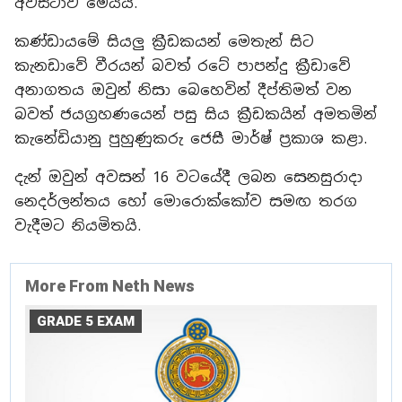
අවස්ථාව මෙයයි.
කණ්ඩායමේ සියලු ක්‍රීඩකයන් මෙතැන් සිට
කැනඩාවේ වීරයන් බවත් රටේ පාපන්දු ක්‍රීඩාවේ
අනාගතය ඔවුන් නිසා බෙහෙවින් දීප්තිමත් වන
බවත් ජයග්‍රහණයෙන් පසු සිය ක්‍රීඩකයින් අමතමින්
කැනේඩියානු පුහුණුකරු ජෙසී මාර්ෂ් ප්‍රකාශ කළා.
දැන් ඔවුන් අවසන් 16 වටයේදී ලබන සෙනසුරාදා
නෙදර්ලන්තය හෝ මොරොක්කෝව සමඟ තරග
වැදීමට නියමිතයි.
More From Neth News
GRADE 5 EXAM