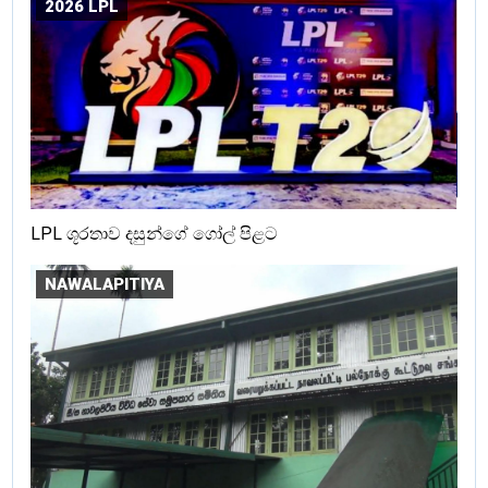
2026 LPL
LPL ශූරතාව දසුන්ගේ ගෝල් පිළට
NAWALAPITIYA