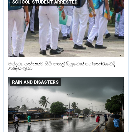
SCHOOL STUDENT ARRESTED
මත්ද්‍රව්‍ය සන්තකව සිටි පාසල් සිසුවෙක් ගන්නෝරුවේදී
අත්අඩංගුවට
RAIN AND DISASTERS