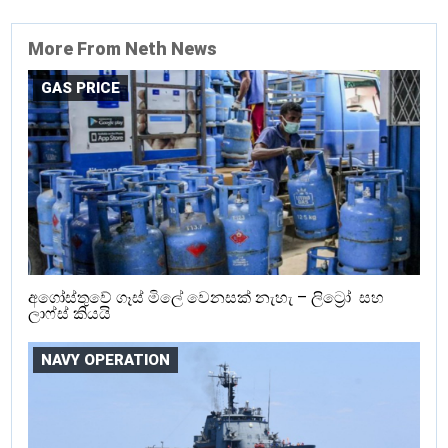
More From Neth News
GAS PRICE
අගෝස්තුවේ ගෑස් මිලේ වෙනසක් නැහැ – ලිට්‍රෝ සහ
ලාෆ්ස් කියයි
NAVY OPERATION