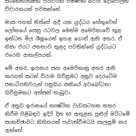
සංකේතාත්මක පියවරක් පමණක් බවයි දේශපාලන
විචාරකයන් පවසන්නේ.
මාස පහක් තිස්සේ ඇදී යන යුද්ධය හේතුවෙන්
ලෝකයේ සෙසු රටවල මෙන්ම අමෙරිකාවේ තුළ
ඉන්ධන මිල ශීඝ්‍රයෙන් ඉහළ ගොස් ඇති අතර, ඒ
නිසා එරට ජනතාව තුළද පවතින්නේ යුද්ධයට
එරෙහි ආකල්පයක්.
මේ අතර, ඉරානය සහ අමෙරිකානු අතර ඇති
කරගත් සටන් විරාම ගිවිසුමට අනුව දෙරටේම
ජනාධිපතිවරුන් පසුගිය සතියේ අවබෝධතා
ගිවිසුමකට අත්සන් තැබුවා.
ඒ අනුව ඉරානයේ න්‍යෂ්ටික වැඩසටහන නතර
කිරීම පිළිබඳව ඉදිරි දින 60 ඇතුළත පුළුල් මට්ටමේ
සාකච්ඡාවට කිහිපයක් පැවැත්වීමටයි සැලසුම් කර
ඇත්තේ.