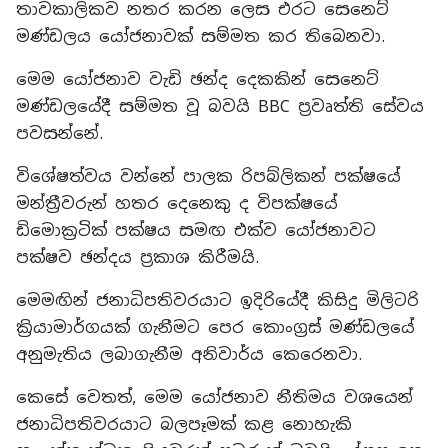
තාවකාලිකව නතර කරන ලෙස එරට සෙනෙට්
මණ්ඩලය යෝජනාවක් සම්මත කර තිබෙනවා.
මෙම යෝජනාව වැඩි ඡන්ද දෙකකින් සෙනෙට්
මණ්ඩලයේදී සම්මත වූ බවයි BBC ප්‍රවෘත්ති සේවය
පවසන්නේ.
විශේෂත්වය වන්නේ පාලක රිපබ්ලිකන් පක්ෂයේ
මන්ත්‍රීවරුන් හතර දෙනෙකු ද විපක්ෂයේ
ඩිමොක්‍රටික් පක්ෂය සමඟ එක්ව යෝජනාවට
පක්ෂව ඡන්දය ප්‍රකාශ කිරීමයි.
මෙමඟින් ජනාධිපතිවරයාට ඉදිරියේදී කිසිදු මිලිටරි
ක්‍රියාමාර්ගයක් ගැනීමට පෙර කොංග්‍රස් මණ්ඩලයේ
අනුමැතිය ලබාගැනීම අනිවාර්ය කෙරෙනවා.
කෙසේ වෙතත්, මෙම යෝජනාව නීතිමය වශයෙන්
ජනාධිපතිවරයාට බලපෑමක් කළ නොහැකි