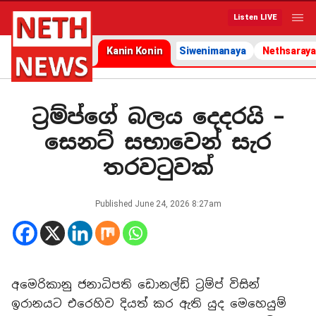
Listen LIVE
Kanin Konin
Siwenimanaya
Nethsaraya
ට්‍රම්ප්ගේ බලය දෙදරයි –
සෙනට් සභාවෙන් සැර
තරවටුවක්
Published
June 24, 2026 8:27am
අමෙරිකානු ජනාධිපති ඩොනල්ඩ් ට්‍රම්ප් විසින්
ඉරානයට එරෙහිව දියත් කර ඇති යුද මෙහෙයුම්