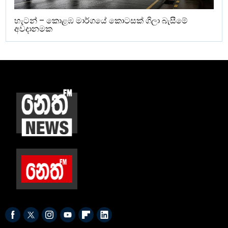
හැටන් – කොළඹ මාර්ගයේ කොටසක් ගිලා බැසීමේ
අවදානමක