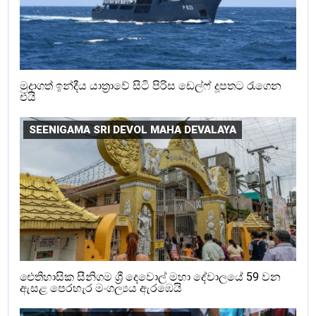
මුදාගත් ඉන්දීය යාත්‍රාවේ සිටි පිරිස ඩෙල්ෆ් දූපතට රැගෙන
එයි
SEENIGAMA SRI DEVOL MAHA DEVALAYA
ඓතිහාසික සීනිගම ශ්‍රී දෙවොල් මහා දේවාලයේ 59 වන
ඇසළ පෙරහැර මංගල්‍යය ඇරඹෙයි