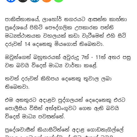
පාකිස්තානයේ, ලාහෝර් නගරයට ආසන්න කාහ්නා
ප්‍රදේශයේ පිහිටි පෞද්ගලික උපකාරක පන්ති
මධ්‍යස්ථානයක වහලයක් කඩා වැටීමෙන් එහි සිටි
දරුවන් 14 දෙනෙකු මියගොස් තිබෙනවා.
ඔවුන්ගෙන් බහුතරයක් අවුරුදු 7ත් - 11ත් අතර පසු
වන බවයි විදෙස් මාධ්‍ය වාර්තා කළේ.
තවත් දරුවන් කිහිපය දෙනෙකු තුවාල ලබා
තිබෙනවා.
එම අනතුරට අදාළව පුද්ගලයන් දෙදෙනෙකු එරට
පොලීසිය විසින් අත්අඩංගුවට ගෙන ඇති බවයි
විදෙස් මාධ්‍ය පවසන්නේ.
ප්‍රදේශවාසීන් කියාසිටින්නේ අදාළ ගොඩනැගිල්ලේ