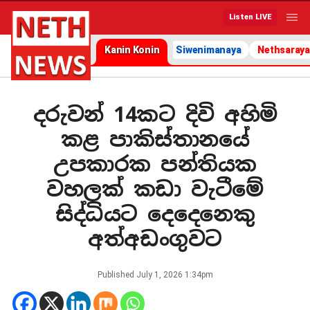
Listen LIVE
Kanin Konin
Siwenimanaya
Nethsaraya
දරුවන් 14කට දිවි අහිමි
කළ පාකිස්තානයේ
උපකාරක පන්තියක
වහලක් කඩා වැටීමේ
සිද්ධියට දෙදෙනෙකු
අත්අඩංගුවට
Published
July 1, 2026 1:34pm