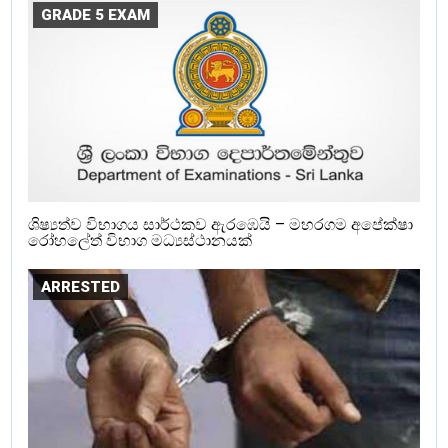
GRADE 5 EXAM
ශිෂ්‍යත්ව විභාගය සාර්ථකව ඇරඹෙයි – මහරගම අපේක්ෂා
රෝහලේත් විභාග මධ්‍යස්ථානයක්
ARRESTED