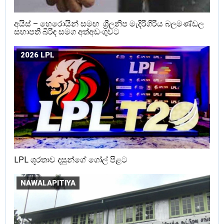
අයිස් – හෙරොයින් සමඟ ශ්‍රීලනිප මැදිරිගිරිය බලමණ්ඩල
සභාපති බිරිඳ සමග අත්අඩංගුවට
2026 LPL
LPL ශූරතාව දසුන්ගේ ගෝල් පිළට
NAWALAPITIYA