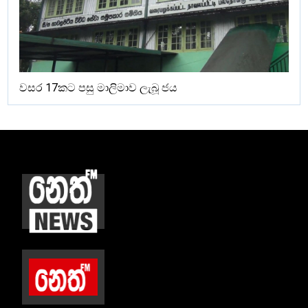
වසර 17කට පසු මාලිමාව ලැබූ ජය