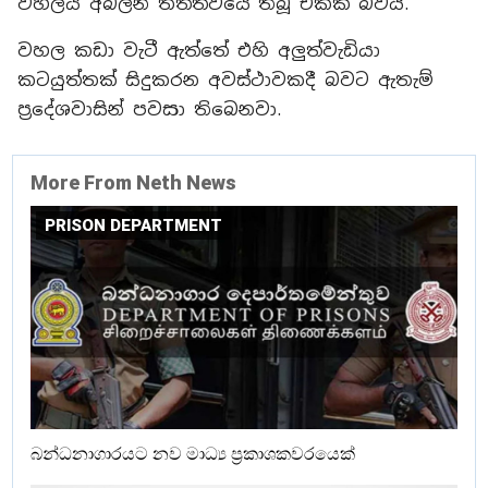
වහලය අබලන් තත්ත්වයේ තිබූ එකක් බවයි.
වහල කඩා වැටී ඇත්තේ එහි අලුත්වැඩියා
කටයුත්තක් සිදුකරන අවස්ථාවකදී බවට ඇතැම්
ප්‍රදේශවාසින් පවසා තිබෙනවා.
More From Neth News
PRISON DEPARTMENT
බන්ධනාගාරයට නව මාධ්‍ය ප්‍රකාශකවරයෙක්