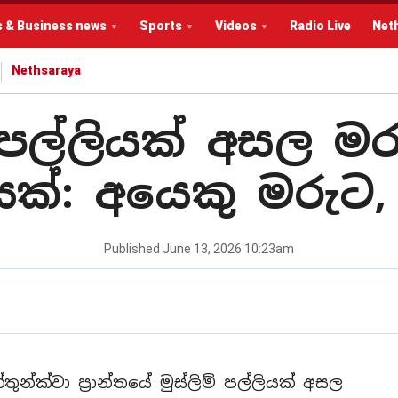
s & Business news
Sports
Videos
Radio Live
Net
Nethsaraya
 පල්ලියක් අසල ම
රයක්: අයෙකු මරු
Published
June 13, 2026 10:23am
න්ක්වා ප්‍රාන්තයේ මුස්ලිම් පල්ලියක් අසල