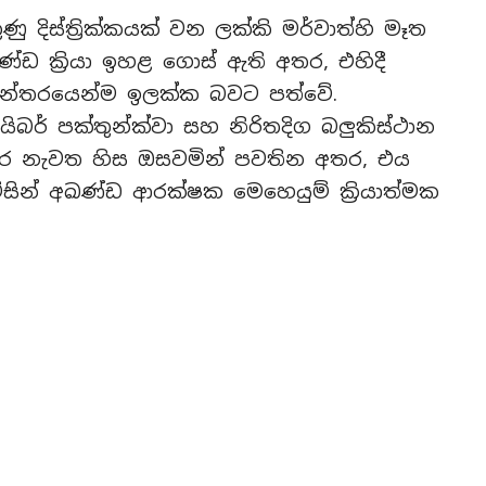
ුණු දිස්ත්‍රික්කයක් වන ලක්කි මර්වාත්හි මෑත
ණ්ඩ ක්‍රියා ඉහළ ගොස් ඇති අතර, එහිදී
න්තරයෙන්ම ඉලක්ක බවට පත්වේ.
ිබර් පක්තුන්ක්වා සහ නිරිතදිග බලුකිස්ථාන
රහාර නැවත හිස ඔසවමින් පවතින අතර, එය
ිසින් අඛණ්ඩ ආරක්ෂක මෙහෙයුම් ක්‍රියාත්මක