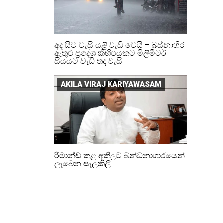
අද සිට වැසි යළි වැඩි වෙයි – බස්නාහිර
ඇතුළු ප්‍රදේශ කිහිපයකට මිලිමීටර්
සියයට වැඩි තද වැසි
AKILA VIRAJ KARIYAWASAM
රිමාන්ඩ් කළ අකිලට බන්ධනාගාරයෙන්
ලැබෙන සැලකිලි