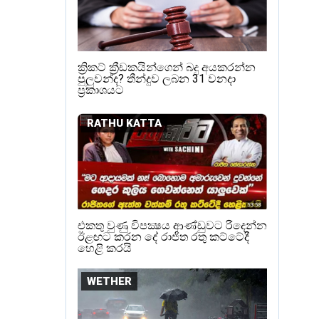
ක්‍රිකට් ක්‍රීඩකයින්ගෙන් බදු අයකරන්න
පුලුවන්ද? තීන්දුව ලබන 31 වනදා
ප්‍රකාශයට
RATHU KATTA
එකතු වුණු විපක්‍ෂය ආණ්ඩුවට රිදෙන්න
ඊළඟට කරන දේ රාජිත රතු කට්ටේදී
හෙළි කරයි
WETHER