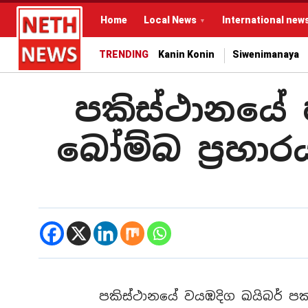
Home
Local News
International new
TRENDING
Kanin Konin
Siwenimanaya
පකිස්ථානයේ
බෝම්බ ප්‍රහා
පකිස්ථානයේ වයඹදිග ඛයිබර් පක්තු