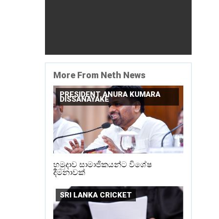
More From Neth News
PRESIDENT ANURA KUMARA
DISSANAYAKE
හමුදාව සාමාජිකයන්ට විශේෂ
දීමනාවක්
SRI LANKA CRICKET