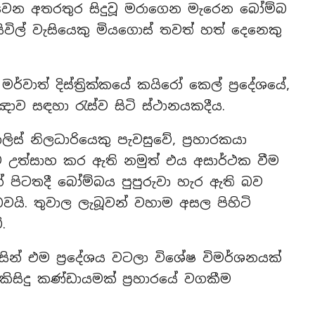
්වෙන අතරතුර සිදුවූ මරාගෙන මැරෙන බෝම්බ
සිවිල් වැසියෙකු මියගොස් තවත් හත් දෙනෙකු
ර්වාත් දිස්ත්‍රික්කයේ කයිරෝ කෙල් ප්‍රදේශයේ,
්ඤාව සඳහා රැස්ව සිටි ස්ථානයකදීය.
ස් නිලධාරියෙකු පැවසුවේ, ප්‍රහාරකයා
ීමට උත්සාහ කර ඇති නමුත් එය අසාර්ථක වීම
් පිටතදී බෝම්බය පුපුරුවා හැර ඇති බව
වයි. තුවාල ලැබූවන් වහාම අසල පිහිටි
.
ිසින් එම ප්‍රදේශය වටලා විශේෂ විමර්ශනයක්
සිදු කණ්ඩායමක් ප්‍රහාරයේ වගකීම