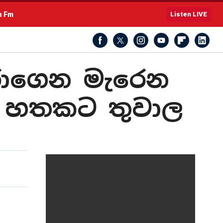
h Fm
Listen LIVE
රාගෙන මැරෙන
ට, හතකට තුවාල