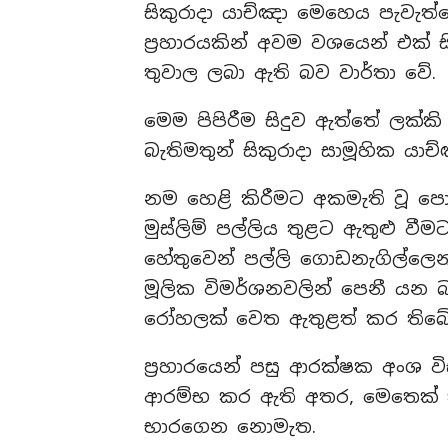
සිකුරාදා යාච්ඤා මෙහෙය පැවැත
ප්‍රහාරයකින් අවම වශයෙන් එක් 
තුවාල ලබා ඇති බව වාර්තා වේ.
මෙම පිපිරීම සිදුව ඇත්තේ ලක්කි ම
බැතිමතුන් සිකුරාදා සාමූහික යාච
නම හෙළි කිරීමට අකමැති වූ පොලි
මුස්ලිම් පල්ලිය තුළට ඇතුළු ව
හේතුවෙන් පල්ලි ගොඩනැගිල්ලෙන
මූලික විමර්ශනවලින් පෙනී යන බ
රෝහලක් වෙත ඇතුළත් කර තිබේ
ප්‍රහාරයෙන් පසු ආරක්ෂක අංශ ව
ආරම්භ කර ඇති අතර, මෙතෙක් කි
භාරගෙන නොමැත.