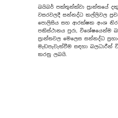
ඛයිබර් පක්තුන්ක්වා ප්‍රාන්තයේ දක
වසරවලදී සන්නද්ධ කල්ලිවල ප්‍රච
පොලිසිය සහ ආරක්ෂක අංශ නිර
පකිස්ථානය පුරා, විශේෂයෙන්ම ඛය
ප්‍රාන්තවල මෙලෙස සන්නද්ධ ප්‍
මැඩපැවැත්වීම සඳහා බලධාරීන් ව
කරනු ලබයි.