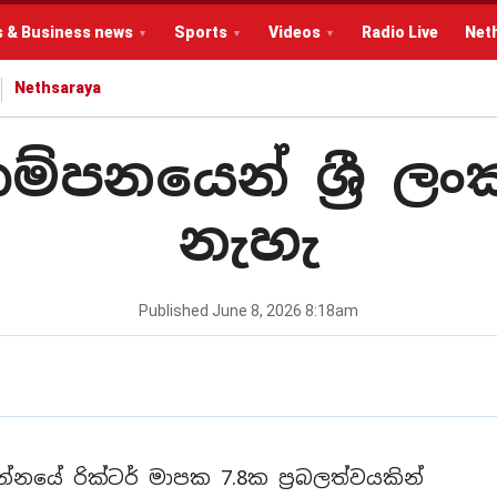
s & Business news
Sports
Videos
Radio Live
Net
Nethsaraya
කම්පනයෙන් ශ්‍රී 
නැහැ
Published
June 8, 2026 8:18am
්නයේ රික්ටර් මාපක 7.8ක ප්‍රබලත්වයකින්