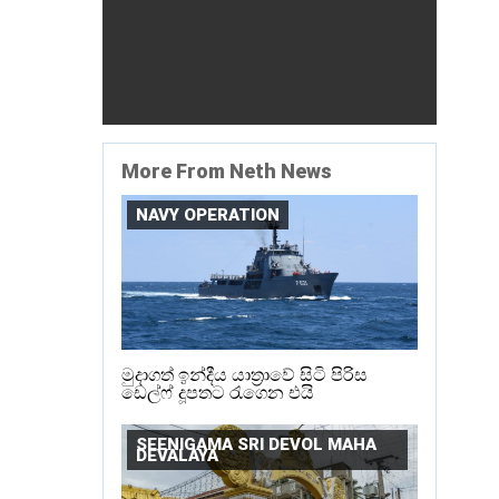
More From Neth News
NAVY OPERATION
මුදාගත් ඉන්දීය යාත්‍රාවේ සිටි පිරිස
ඩෙල්ෆ් දූපතට රැගෙන එයි
SEENIGAMA SRI DEVOL MAHA
DEVALAYA