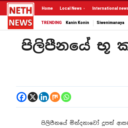
Home
Local News
International new
TRENDING
Kanin Konin
Siwenimanaya
පිලිපීනයේ භූ 
පිලිපීනයේ මින්දනාවෝ දූපත් ආසන