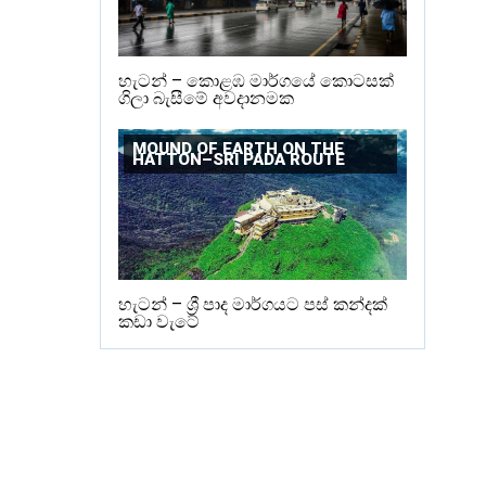
හැටන් – කොළඹ මාර්ගයේ කොටසක්
ගිලා බැසීමේ අවදානමක
MOUND OF EARTH ON THE
HATTON–SRI PADA ROUTE
හැටන් – ශ්‍රී පාද මාර්ගයට පස් කන්දක්
කඩා වැටේ