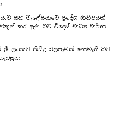
ා.
සියාව සහ මැලේසියාවේ ප්‍රදේශ කිහිපයක්
ිකුත් කර ඇති බව විදෙස් මාධ්‍ය වාර්තා
්‍රී ලංකාව කිසිදු බලපෑමක් නොමැති බව
පැවසුවා.