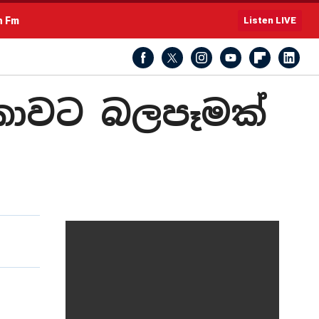
h Fm
Listen LIVE
ලංකාවට බලපෑමක්