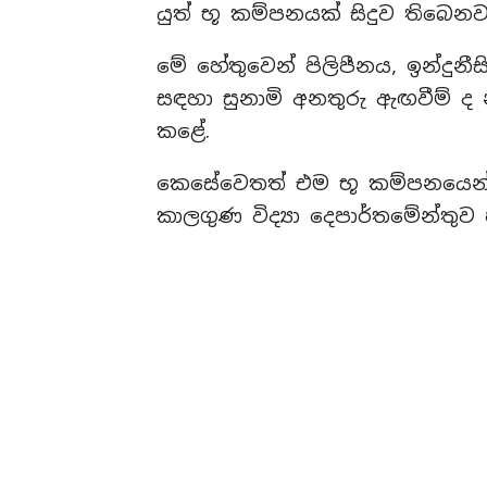
යුත් භූ කම්පනයක් සිදුව තිබෙනව
මේ හේතුවෙන් පිලිපීනය, ඉන්දුනී
සඳහා සුනාමි අනතුරු ඇඟවීම් ද න
කළේ.
කෙසේවෙතත් එම භූ කම්පනයෙන් ශ
කාලගුණ විද්‍යා දෙපාර්තමේන්තුව 