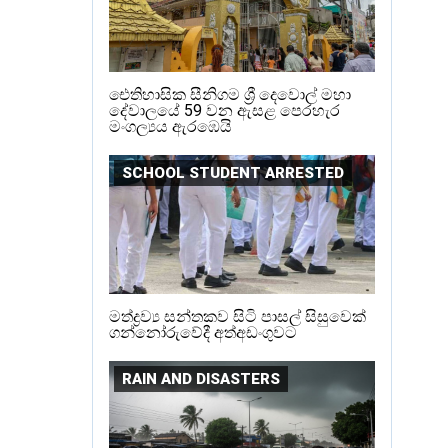
ඓතිහාසික සීනිගම ශ්‍රී දෙවොල් මහා
දේවාලයේ 59 වන ඇසළ පෙරහැර
මංගල්‍යය ඇරඹෙයි
SCHOOL STUDENT ARRESTED
මත්ද්‍රව්‍ය සන්තකව සිටි පාසල් සිසුවෙක්
ගන්නෝරුවේදී අත්අඩංගුවට
RAIN AND DISASTERS