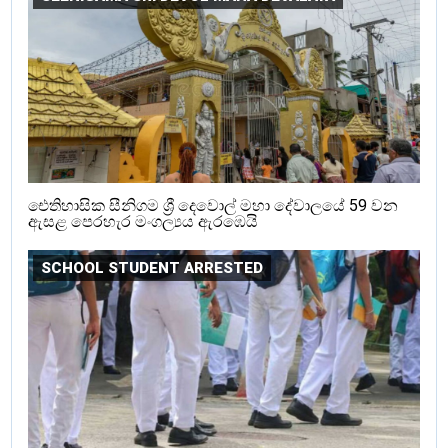
ඓතිහාසික සීනිගම ශ්‍රී දෙවොල් මහා දේවාලයේ 59 වන
ඇසළ පෙරහැර මංගල්‍යය ඇරඹෙයි
SCHOOL STUDENT ARRESTED