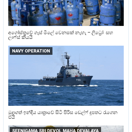
අගෝස්තුවේ ගෑස් මිලේ වෙනසක් නැහැ – ලිට්‍රෝ සහ
ලාෆ්ස් කියයි
NAVY OPERATION
මුදාගත් ඉන්දීය යාත්‍රාවේ සිටි පිරිස ඩෙල්ෆ් දූපතට රැගෙන
එයි
SEENIGAMA SRI DEVOL MAHA DEVALAYA