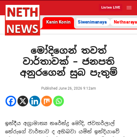
Listen LIVE
Kanin Konin
Siwenimanaya
Nethsaraya
මෝදිගෙන් තවත්
වාර්තාවක් – ජනපති
අනුරගෙන් සුබ පැතුම්
Published
June 26, 2026 9:12am
ඉන්දීය අග්‍රාමාත්‍ය නරේන්ද්‍ර මෝදි, ජවහර්ලාල්
නේරුගේ වාර්තාව ද අභිබවා යමින් ඉන්දියාවේ