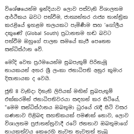
විශේෂයෙන්ම ඉන්දියාව ලොව පස්වැනි විශාලතම
ආර්ථිකය බවට පත්වීම, ජාත්‍යන්තර රාජ්‍ය තාන්ත්‍රික
කරළියේ ඉහළම තලයකට පැමිණීම සහ 'ගෝලීය
දකුණේ' (Global South) ප්‍රධානතම හඬ බවට
පත්වීම ඔහුගේ පාලන සමයේ කැපී පෙනෙන
සන්ධිස්ථාන වේ.
මෝදි වෙත ප්‍රථමයෙන්ම සුබපැතුම් පිරිනැමූ
නායකයන් අතර ශ්‍රී ලංකා ජනාධිපති අනුර කුමාර
දිසානායක ද වෙයි.
ජූනි 8 වැනිදා දිනැති ලිපියක් මඟින් සුබපැතුම්
එක්කරමින් ජනාධිපතිවරයා සඳහන් කර සිටියේ,
"මෙම සන්ධිස්ථානය ඔබතුමා ධුරයේ රැඳී සිටි වසර
ගණනාව පිළිබඳ සහතිකයක් පමණක් නොව, ලොව
විශාලතම ප්‍රජාතන්ත්‍රවාදී රටේ ජනතාව ඔබතුමාගේ
නායකත්වය කෙරෙහි නැවත නැවතත් තැබූ