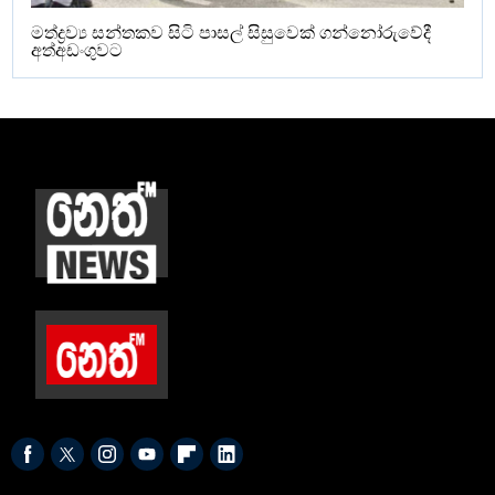
මත්ද්‍රව්‍ය සන්තකව සිටි පාසල් සිසුවෙක් ගන්නෝරුවේදී
අත්අඩංගුවට