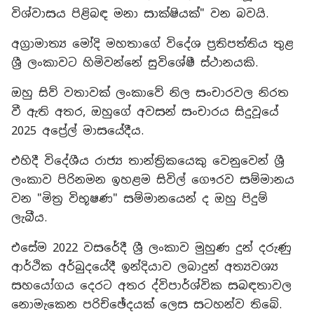
විශ්වාසය පිළිබඳ මනා සාක්ෂියක්" වන බවයි.
අග්‍රාමාත්‍ය මෝදි මහතාගේ විදේශ ප්‍රතිපත්තිය තුළ
ශ්‍රී ලංකාවට හිමිවන්නේ සුවිශේෂී ස්ථානයකි.
ඔහු සිව් වතාවක් ලංකාවේ නිල සංචාරවල නිරත
වී ඇති අතර, ඔහුගේ අවසන් සංචාරය සිදුවූයේ
2025 අප්‍රේල් මාසයේදීය.
එහිදී විදේශීය රාජ්‍ය තාන්ත්‍රිකයෙකු වෙනුවෙන් ශ්‍රී
ලංකාව පිරිනමන ඉහළම සිවිල් ගෞරව සම්මානය
වන "මිත්‍ර විභූෂණ" සම්මානයෙන් ද ඔහු පිදුම්
ලැබීය.
එසේම 2022 වසරේදී ශ්‍රී ලංකාව මුහුණ දුන් දරුණු
ආර්ථික අර්බුදයේදී ඉන්දියාව ලබාදුන් අත්‍යවශ්‍ය
සහයෝගය දෙරට අතර ද්විපාර්ශ්වික සබඳතාවල
නොමැකෙන පරිච්ඡේදයක් ලෙස සටහන්ව තිබේ.