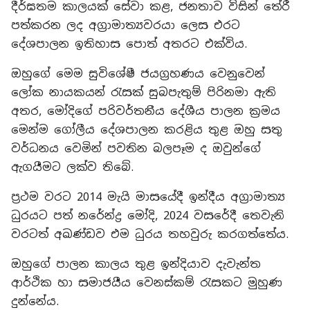
දීර්ඝතම කාලයක් සේවා කළ, ජනතාව විසින් තේරී
පත්කරන ලද අග්‍රාමාත්‍යවරයා ලෙස එරට
දේශපාලන ඉතිහාස පොත් අතරට එක්විය.
ඔහුගේ මෙම සුවිශේෂී ජයග්‍රහණය වෙනුවෙන්
ලෝක නායකයන් රැසක් සුබපැතුම් පිරිනමා ඇති
අතර, මෝදිගේ පරිවර්තනීය දේශීය පාලන ක්‍රමය
මෙන්ම ගෝලීය දේශපාලන කරළිය තුළ ඔහු සතු
වර්ධනය වෙමින් පවතින බලපෑම ද ඔවුන්ගේ
ඇගයීමට ලක්ව තිබේ.
ප්‍රථම වරට 2014 මැයි මාසයේදී ඉන්දීය අග්‍රාමාත්‍ය
ධුරයට පත් නරේන්ද්‍ර මෝදි, 2024 වසරේදී තෙවැනි
වරටත් අඛණ්ඩව එම ධුරය තහවුරු කරගත්තේය.
ඔහුගේ පාලන කාලය තුළ ඉන්දියාව දැවැන්ත
ආර්ථික හා සමාජයීය වෙනස්කම් රැසකට මුහුණ
දුන්නේය.