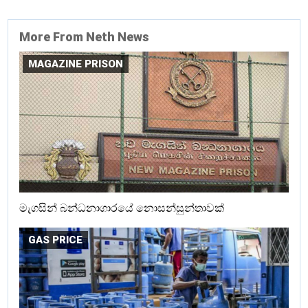
More From Neth News
MAGAZINE PRISON
මැගසින් බන්ධනාගාරයේ නොසන්සුන්තාවක්
GAS PRICE