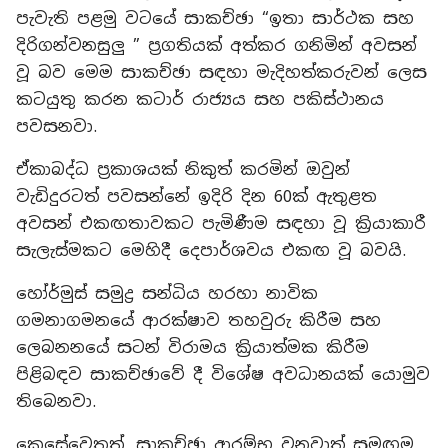
පැවැති පළමු වටයේ සාකච්ඡා “ඉතා සාර්ථක සහ
දිරිගන්වනසුලු ” ප්‍රගතියක් අත්කර ගනිමින් අවසන්
වූ බව මෙම සාකච්ඡා සඳහා මැදිහත්කරුවන් ලෙස
කටයුතු කරන කටාර් රාජ්‍යය සහ පකිස්ථානය
පවසනවා.
ඒකාබද්ධ ප්‍රකාශයක් නිකුත් කරමින් ඔවුන්
වැඩිදුරටත් පවසන්නේ ඉදිරි දින 60ක් ඇතුළත
අවසන් එකඟතාවකට පැමිණීම සඳහා වූ ක්‍රියාකාරී
සැලැස්මකට මෙහිදී දෙපාර්ශවය එකඟ වූ බවයි.
හෝර්මුස් සමුද්‍ර සන්ධිය හරහා නාවික
ගමනාගමනයේ ආරක්ෂාව තහවුරු කිරීම සහ
ලෙබනනයේ සටන් විරාමය ක්‍රියාත්මක කිරීම
පිළිබඳව සාකච්ඡාවේ දී විශේෂ අවධානයක් යොමුව
තිබෙනවා.
කෙසේවෙතත්, සාකච්ඡා ආරම්භ වනවාත් සමඟම