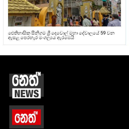
ඓතිහාසික සීනිගම ශ්‍රී දෙවොල් මහා දේවාලයේ 59 වන
ඇසළ පෙරහැර මංගල්‍යය ඇරඹෙයි