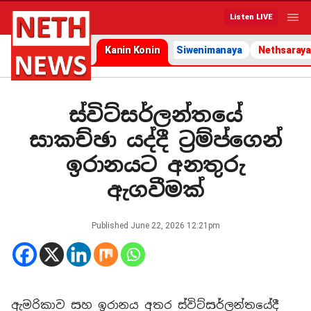
Listen LIVE
Kanin Konin
Siwenimanaya
Nethsaraya
ස්විට්සර්ලන්තයේ
සාකච්ඡා යද්දී ට්‍රම්ප්ගෙන්
ඉරානයට අනතුරු
ඇගවීමක්
Published
June 22, 2026 12:21pm
ඇමරිකාව සහ ඉරානය අතර ස්විට්සර්ලන්තයේදී