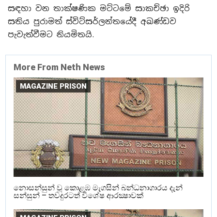
සඳහා වන තාක්ෂණික මට්ටමේ සාකච්ඡා ඉදිරි
සතිය පුරාමත් ස්විට්සර්ලන්තයේදී අඛණ්ඩව
පැවැත්වීමට නියමිතයි.
More From Neth News
MAGAZINE PRISON
නොසන්සුන් වූ කොළඹ මැගසින් බන්ධනාගාරය දැන්
සන්සුන් – තවදුරටත් විශේෂ ආරක්‍ෂාවක්