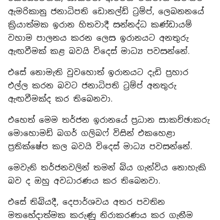
ඇමරිකානු ජනාධිපති ඩොනල්ඩ් ට්‍රම්ප්, ලෙබනනයේ
ක්‍රියාත්මක ඉරාන හිතවාදී සන්නද්ධ කණ්ඩායම්
වහාම පාලනය කරන ලෙස ඉරානයට අනතුරු
ඇඟවීමක් කළ බවයි විදෙස් මාධ්‍ය පවසන්නේ.
එසේ නොමැති වුවහොත් ඉරානයට දැඩි ප්‍රහාර
එල්ල කරන බවට ජනාධිපති ට්‍රම්ප් අනතුරු
ඇඟවීමක්ද කර තිබෙනවා.
එහෙත් මෙම තර්ජන ඉරානයේ ප්‍රධාන සාකච්ඡාකරු
මොහොමඩ් බගර් ගලිබෆ් විසින් එකහෙළා
ප්‍රතික්ෂේප කල බවයි විදෙස් මාධ්‍ය පවසන්නේ.
මෙවැනි තර්ජනවලින් තමන් බිය ගැන්විය නොහැකි
බව ද ඔහු අවධාරණය කර තිබෙනවා.
එසේ තිබියදී, දෙපාර්ශවය අතර පවතින
මතභේදාත්මක කරුණු නිරාකරණය කර ගැනීම