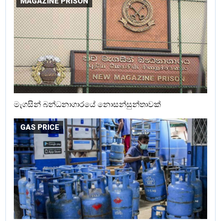
MAGAZINE PRISON
මැගසින් බන්ධනාගාරයේ නොසන්සුන්තාවක්
GAS PRICE