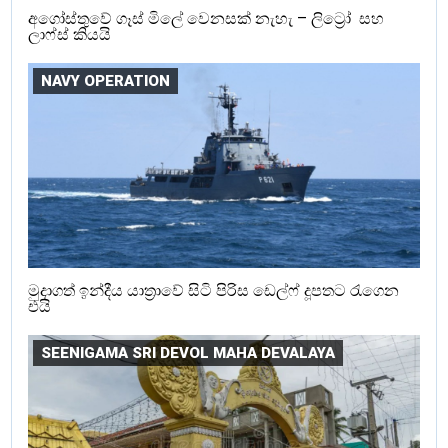
අගෝස්තුවේ ගෑස් මිලේ වෙනසක් නැහැ – ලිට්‍රෝ සහ
ලාෆ්ස් කියයි
NAVY OPERATION
මුදාගත් ඉන්දීය යාත්‍රාවේ සිටි පිරිස ඩෙල්ෆ් දූපතට රැගෙන
එයි
SEENIGAMA SRI DEVOL MAHA DEVALAYA