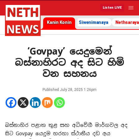
Listen LIVE
Kanin Konin
Siwenimanaya
Nethsaraya
‘Govpay’ යෙදුමෙන්
බස්නාහිරට අද සිට හිමි
වන සහනය
Published
July 28, 2025 1:26pm
බස්නාහිර පළාත තුළ සහ අධිවේගී මාර්ගවල අද
සිට Govpay යෙදුම හරහා ස්ථානීය දඩ අය