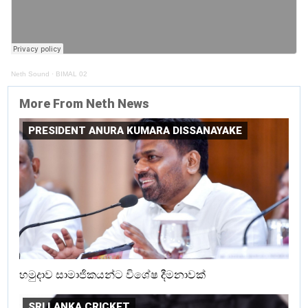
Neth Sound
·
BIMAL 02
More From Neth News
PRESIDENT ANURA KUMARA DISSANAYAKE
හමුදාව සාමාජිකයන්ට විශේෂ දීමනාවක්
SRI LANKA CRICKET