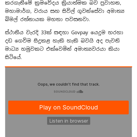
කරගැනීමේ ක්‍රමවේදය ක්‍රියාත්මක බව ප්‍රවාහන,
මහාමාර්ග, වරාය සහ සිවිල් ගුවන්සේවා අමාත්‍ය
බිමල් රත්නායක මහතා පවසනවා.
ස්ථානීය වැරදි 33ක් සඳහා Govpay යෙදුම හරහා
දඩ ගෙවිම සිදුකළ හැකි හැකි බවයි අද පැවති
මාධ්‍ය හමුවකට එක්වෙමින් අමාත්‍යවරයා කියා
සිටියේ.