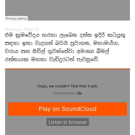
Neth Sound
·
BIMAL 03
එම ක්‍රමවේදය හරහා ලැබෙන දත්ත ඉදිරි කටයුතු
සඳහා ඉතා වැදගත් බවයි ප්‍රවාහන, මහාමාර්ග,
වරාය සහ සිවිල් ගුවන්සේවා අමාත්‍ය බිමල්
රත්නායක මහතා වැඩිදුරටත් පැවසුවේ.