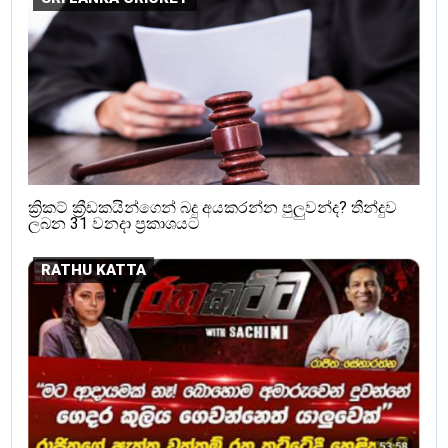
ක්‍රිකට් ක්‍රීඩකයින්ගෙන් බදු අයකරන්න පුලුවන්ද? තීන්දුව
ලබන 31 වනදා ප්‍රකාශයට
RATHU KATTA