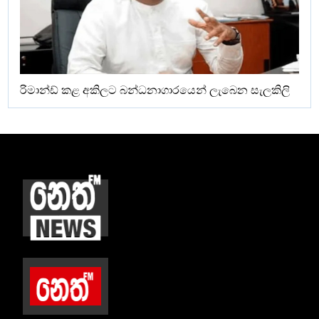
රිමාන්ඩ් කළ අකිලට බන්ධනාගාරයෙන් ලැබෙන සැලකිලි