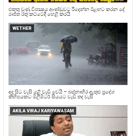
එකතු වුණු විපක්‍ෂය ආණ්ඩුවට රිදෙන්න ඊළඟට කරන දේ
රාජිත රතු කට්ටේදී හෙළි කරයි
WETHER
අද සිට වැසි යළි වැඩි වෙයි – බස්නාහිර ඇතුළු ප්‍රදේශ
කිහිපයකට මිලිමීටර් සියයට වැඩි තද වැසි
AKILA VIRAJ KARIYAWASAM