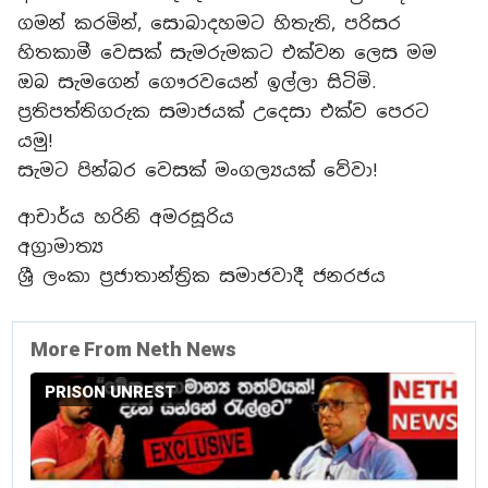
ගමන් කරමින්, සොබාදහමට හිතැති, පරිසර
හිතකාමී වෙසක් සැමරුමකට එක්වන ලෙස මම
ඔබ සැමගෙන් ගෞරවයෙන් ඉල්ලා සිටිමි.
​ප්‍රතිපත්තිගරුක සමාජයක් උදෙසා එක්ව පෙරට
යමු!
සැමට පින්බර වෙසක් මංගල්‍යයක් වේවා!
​ආචාර්ය හරිනි අමරසූරිය
අග්‍රාමාත්‍ය
ශ්‍රී ලංකා ප්‍රජාතාන්ත්‍රික සමාජවාදී ජනරජය
More From Neth News
PRISON UNREST