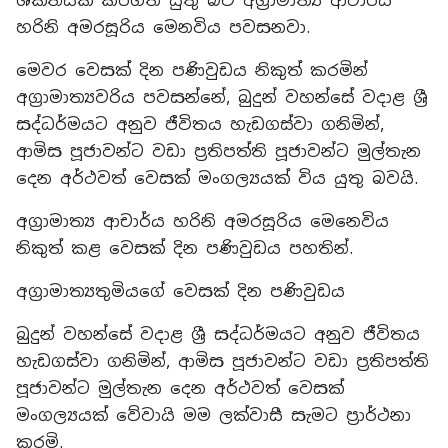
ශක්තියක් කරගත යුතු බව අග්‍රාමාත්‍ය ආචාර්ය
හරිනි අමරසූරිය මෙනවිය පවසනවා.
මෙවර වෙසක් දින පණිවුඩය නිකුත් කරමින්
අග්‍රාමාත්‍යවරිය පවසන්නේ, බුදුන් වහන්සේ වදාළ ශ්‍රී
සද්ධර්මයට අනුව ජීවිතය හැඩගස්වා ගනිමින්,
ආමිස පූජාවන්ට වඩා ප්‍රතිපත්ති පූජාවන්ට මුල්තැන
දෙන අර්ථවත් වෙසක් මංගල්‍යයක් විය යුතු බවයි.
අග්‍රාමාත්‍ය ආචාර්ය හරිනි අමරසූරිය මෙනෙවිය
නිකුත් කළ වෙසක් දින පණිවුඩය පහතින්.
අග්‍රාමාත්‍යතුමියගේ වෙසක් දින පණිවුඩය
​බුදුන් වහන්සේ වදාළ ශ්‍රී සද්ධර්මයට අනුව ජීවිතය
හැඩගස්වා ගනිමින්, ආමිස පූජාවන්ට වඩා ප්‍රතිපත්ති
පූජාවන්ට මුල්තැන දෙන අර්ථවත් වෙසක්
මංගල්‍යයක් වේවායි මම ලක්වාසී සැමට ප්‍රාර්ථනා
කරමි.