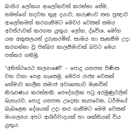
​බාහිර ලෝකය ආලෝකවත් කරන්නා සේම,
තමන්ගේ හදවත තුළ දයාව, කරුණාව සහ ප්‍රඥාව
ආලෝකමත් කරගැනීමට මෙවර වෙසක් සමය
අවස්ථාවක් කරගත යුතුය. ලෝභ, ද්වේශ, මෝහ
යන අකුසලයන් දුරුකරමින්, සාමය හා සැනසීම උදා
කරගන්නා වූ පින්බර කාලසීමාවක් බවට මෙය
පත්කර ගනිමු.
​“අභිත්ථරෙථ කල්‍යාණේ” – පොදු යහපත පිණිස
වහ වහා පෙළ ගැසෙමු. මෙවර රාජ්‍ය වෙසක්
තේමාව කාලීන සමාජ අවශ්‍යතාව මැනවින්
නිරූපණය කරන්නකි. පෞද්ගලික පටු අරමුණුවලින්
බැහැරව, පොදු යහපත උදෙසා කැපවෙන, ධර්මයේ
බැබළෙන දේශයක් උදා කර ගැනීමට මෙම වෙසක්
මංගල්‍යය අපට ආශිර්වාදයක් හා ශක්තියක් විය
යුතුය.