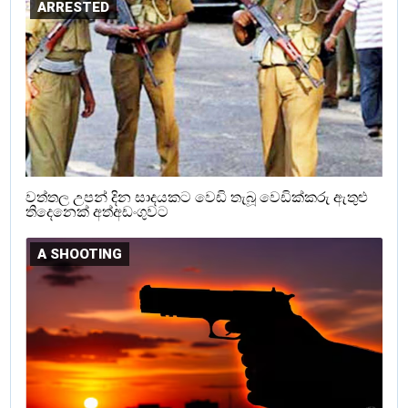
ARRESTED
වත්තල උපන් දින සාදයකට වෙඩි තැබූ වෙඩික්කරු ඇතුළු
තිදෙනෙක් අත්අඩංගුවට
A SHOOTING