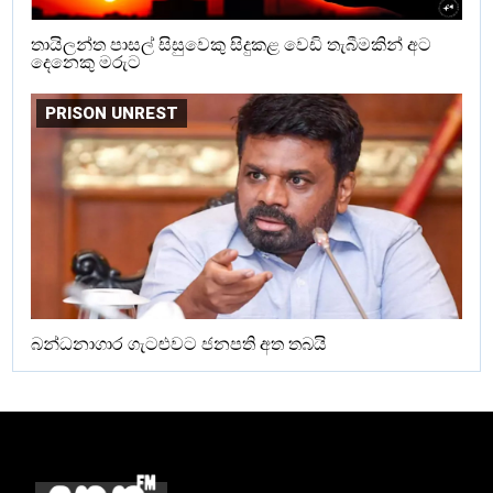
තායිලන්ත පාසල් සිසුවෙකු සිදුකළ වෙඩි තැබීමකින් අට
දෙනෙකු මරුට
PRISON UNREST
බන්ධනාගාර ගැටළුවට ජනපති අත තබයි