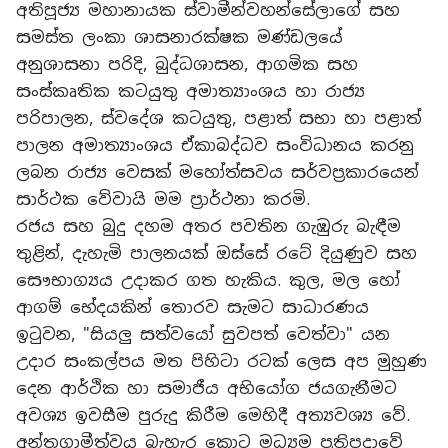
​අතිපූජ්‍ය මහානායක ස්වාමීන්වහන්සේලාගේ සහ
සමස්ත ලංකා ශාසනාරක්ෂක මණ්ඩලයේ
අනුශාසනා පරිදි, බුද්ධශාසන, ආගමික සහ
සංස්කෘතික කටයුතු අමාත්‍යාංශය හා රාජ්‍ය
පරිපාලන, ස්වදේශ කටයුතු, පළාත් සභා හා පළාත්
පාලන අමාත්‍යාංශය ඒකාබද්ධව සංවිධානය කරනු
ලබන රාජ්‍ය වෙසක් මහෝත්සවය සර්වප්‍රකාරයෙන්
සාර්ථක වේවායි මම ප්‍රාර්ථනා කරමි.
​රජය සහ බුදු දහම අතර පවතින ගැඹුරු බැඳීම
තුළින්, දැහැමි පාලනයක් ඔස්සේ රටේ දියුණුව සහ
සෞභාග්‍යය උදාකර ගත හැකිය. කුල, මල හෝ
ආගම් භේදයකින් තොරව සැමට සාධාරණය
ඉටුවන, "සියලු සත්වයෝ සුවපත් වෙත්වා" යන
උදාර සංකල්පය මත පිහිටා රටක් ලෙස අප මුහුණ
දෙන ආර්ථික හා සමාජීය අභියෝග ජයගැනීමට
අවශ්‍ය ඉවසීම පුරුදු කිරීම මෙහිදී අත්‍යවශ්‍ය වේ.
​අන්තගාමීත්වය බැහැර කොට මධ්‍යම ප්‍රතිපදාවේ