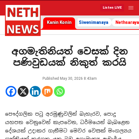
Listen LIVE
Kanin Konin
Siwenimanaya
Nethsaraya
අගමැතිනියත් වෙසක් දින
පණිවුඩයක් නිකුත් කරයි
Published
May 30, 2026 8:43am
පෞද්ගලික පටු අරමුණුවලින් බැහැරව, පොදු
යහපත වෙනුවෙන් කැපවෙන, ධර්මයෙන් බැබළෙන
දේශයක් උදාකර ගැනීමට මෙවර වෙසක් මංගල්‍යය