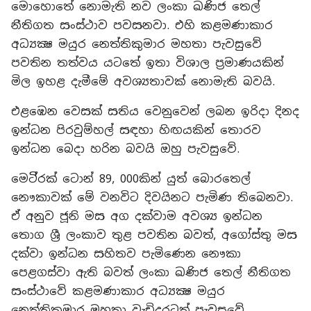
මොහොතේ නොමැති නව ලංකා ඛණිජ තෙල්
නීතිගත සංස්ථාව පවසනවා. එහි කළමණාකාර
අධ්‍යක්‍ෂ මයුර නෙත්තිකුමාර මහතා පැවසුවේ
පවතින තත්වය යටතේ ඉතා විශාල ප්‍රමාණයකින්
මිල ඉහළ දැමීමේ අවශ්‍යතාවක් නොමැති බවයි.
එළඹෙන වෙසක් සතිය වෙනුවෙන් ලබන ඉරිදා දිනද
ඉන්ධන පිරවුම්හල් සඳහා හිඟයකින් තොරව
ඉන්ධන බෙදා හරින බවයි ඔහු පැවසුවේ.
මෙටි්‍රක් ටොන් 89, 000කින් යුත් බොරතෙල්
නෞකාවක් මේ වනවිට දිවයිනට පැමිණ තිබෙනවා.
ඒ අනුව ජූනි මස අග දක්වාම අවශ්‍ය ඉන්ධන
තොග ශ්‍රී ලංකාව තුළ පවතින බවත්, අගෝස්තු මස
දක්වා ඉන්ධන සහිතව පැමිණෙන නෞකා
පෙළගස්වා ඇති බවත් ලංකා ඛණිජ තෙල් නීතිගත
සංස්ථාවේ කළමණාකාර අධ්‍යක්‍ෂ මයුර
නෙත්තිකුමාර මහතා වැඩිදුරටත් පැවසුවේ.