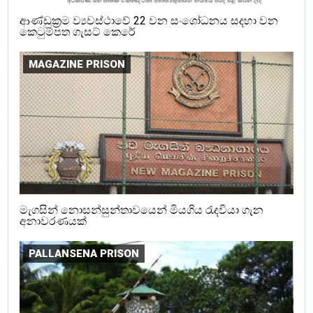
ආණ්ඩුක්‍රම ව්‍යවස්ථාවේ 22 වන සංශෝධනය සදහා වන
කෙටුම්පත ගැසට් කෙරේ
MAGAZINE PRISON
මැගසින් නොසන්සුන්තාවයෙන් මියගිය රැදවියා ගැන
අනාවරණයක්
PALLANSENA PRISON