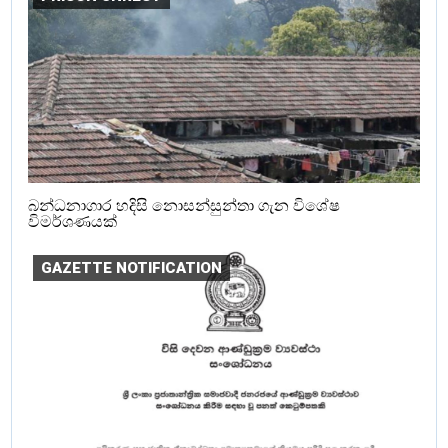
බන්ධනාගාර හදිසි නොසන්සුන්තා ගැන විශේෂ
විමර්ශණයක්
GAZETTE NOTIFICATION