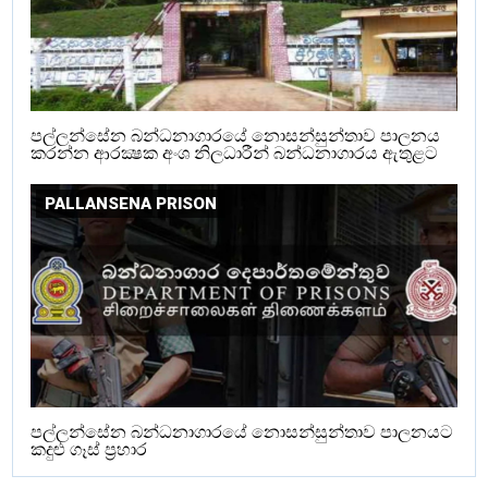
පල්ලන්සේන බන්ධනාගාරයේ නොසන්සුන්තාව පාලනය
කරන්න ආරක්‍ෂක අංශ නිලධාරීන් බන්ධනාගාරය ඇතුළට
PALLANSENA PRISON
පල්ලන්සේන බන්ධනාගාරයේ නොසන්සුන්තාව පාලනයට
කදුළු ගෑස් ප්‍රහාර