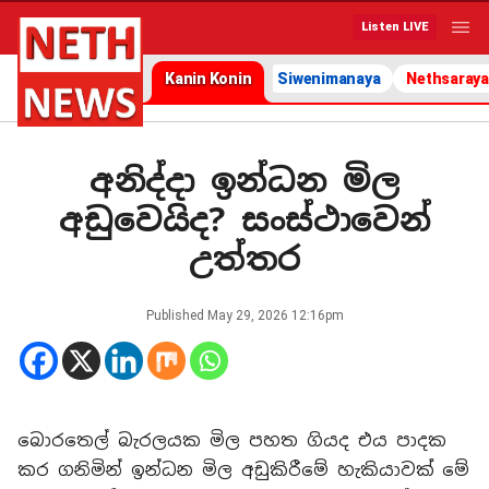
Listen LIVE
Kanin Konin
Siwenimanaya
Nethsaraya
අනිද්දා ඉන්ධන මිල
අඩුවෙයිද? සංස්ථාවෙන්
උත්තර
Published
May 29, 2026 12:16pm
බොරතෙල් බැරලයක මිල පහත ගියද එය පාදක
කර ගනිමින් ඉන්ධන මිල අඩුකිරීමේ හැකියාවක් මේ