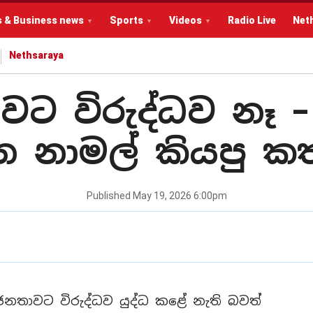
s & Business news
Sports
Videos
Radio Live
Net
Nethsaraya
වට විරුද්ධව නෑ –
න නාමල් කියපු ක
Published
May 19, 2026 6:00pm
ජනතාවට විරුද්ධව යුද්ධ කළේ නැති බවත්