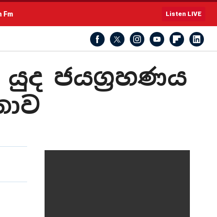
h Fm
Listen LIVE
 යුද ජයග්‍රහණය
තාව