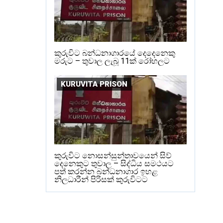
කුරුවිට බන්ධනාගාරයේ දෙදෙනෙකු
මරුට – තුවාල ලැබූ 11ක් රෝහලට
KURUVITA PRISON
කුරුවිට නොසන්සුන්තාවයෙන් සිව්
දෙනෙකුට තුවාල – සිද්ධිය සමථයට
පත් කරන්න බන්ධනාගාර ඉහළ
නිලධාරීන් පිරිසක් කුරුවිටට