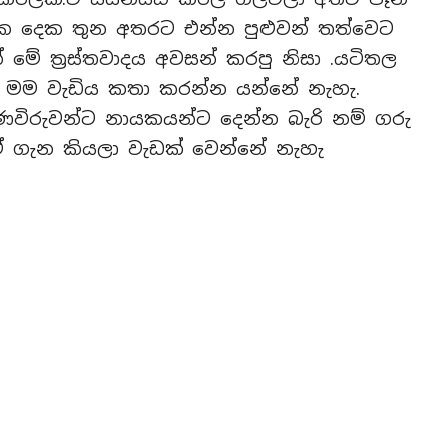
එක දෙක තුන අතරට එන්න පුළුවන් තත්වෙට
මේ ත්‍රස්තවාදය අවසන් කරපු නිසා .යටිතල
 මම වැඩිය කතා කරන්න යන්නේ නැහැ.
ණවිරුවන්ට නායකයන්ට දෙන්න බැරි නම් ගරු
 ගැන කියලා වැඩක් වෙන්නේ නැහැ