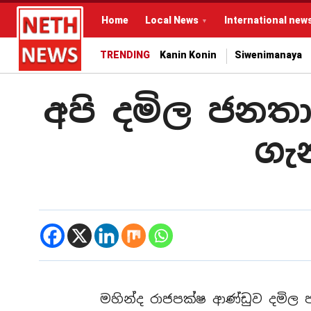
Home
Local News
International new
TRENDING
Kanin Konin
Siwenimanaya
අපි දමිල ජනතා
ගැ
මහින්ද රාජපක්ෂ ආණ්ඩුව දමිල 