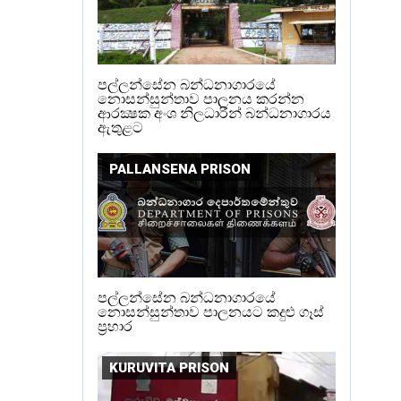
පල්ලන්සේන බන්ධනාගාරයේ
නොසන්සුන්තාව පාලනය කරන්න
ආරක්‍ෂක අංශ නිලධාරීන් බන්ධනාගාරය
ඇතුළට
PALLANSENA PRISON
පල්ලන්සේන බන්ධනාගාරයේ
නොසන්සුන්තාව පාලනයට කදුළු ගෑස්
ප්‍රහාර
KURUVITA PRISON