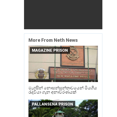
More From Neth News
MAGAZINE PRISON
මැගසින් නොසන්සුන්තාවයෙන් මියගිය
රැදවියා ගැන අනාවරණයක්
PALLANSENA PRISON