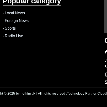
Popular category
-
Local News
-
Foreign News
-
Sports
-
Radio Live
5
ht © 2025 by nethfm .lk | All rights reserved .Technology Partner Cloudb