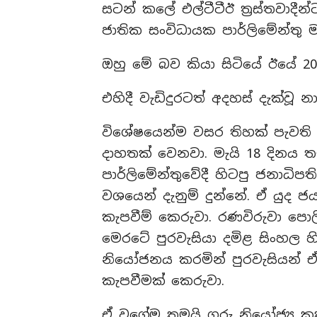
සටන් කලේ එල්ටීටීඊ ත්‍රස්තවාදී
ජාතික සංවිධායක පාර්ලිමේන්තු 
ඔහු මේ බව කියා සිටියේ ඊයේ 202
එහිදී වැඩිදුරටත් අදහස් දැක්වූ
විශේෂයෙන්ම වසර තිහක් පැවති
දාහතක් වෙනවා. මැයි 18 දිනය 
පාර්ලිමේන්තුවේදී හිටපු ජනාධිප
වශයෙන් දැනුම් දුන්නේ. ඒ යුද ජ
කැපවීම් කෙරුවා. රණවිරුවා පො
මෙරටේ පුරවැසියා දමිළ සිංහල 
නියෝජනය කරමින් පුරවැසියන් ඒ
කැපවීමක් කෙරුවා.
ඒ වගේම තමයි ගරු නියෝජ්‍ය ක