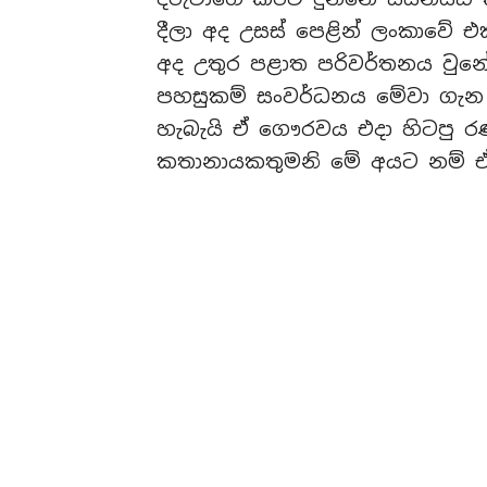
දීලා අද උසස් පෙළින් ලංකාවේ 
අද උතුර පළාත පරිවර්තනය වුනේ 
පහසුකම් සංවර්ධනය මේවා ගැන
හැබැයි ඒ ගෞරවය එදා හිටපු ර
කතානායකතුමනි මේ අයට නම් ඒ