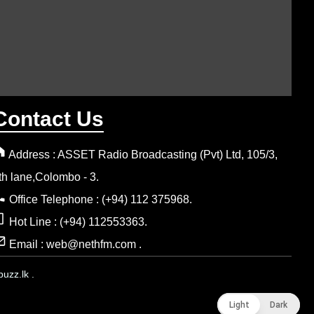
Contact Us
Address : ASSET Radio Broadcasting (Pvt) Ltd, 105/3,
th lane,Colombo - 3.
Office Telephone : (+94) 112 375968.
Hot Line : (+94) 112553363.
Email : web@nethfm.com .
uzz.lk .
Light
Light
Dark
Dark