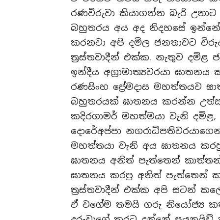
රණවිරුවා කියාගන්න බැරි උනාට 
බහුතරය අය අද නිදහසේ ඉන්නේ
කරනවා අපි දමිල ජනතාවට විරුද
ත්‍රස්තවාදීන් එක්ක. නැතුව දමි
ඉන්දීය අග්‍රාමාත්‍යවරයා ඝාතනය
රණසිංහ ප්‍රේමදාස මහත්තයව ඝ
බහුතරයක් ඝාතනය කරන්න උත්සාහ
කදිරගාමර් මහත්මයා වැනි දමිළ, 
දොරේඅප්පා නගරාධිපතිවරයාගෙන්
මහත්තයා වැනි අය ඝාතනය කරපු 
ඝාතනය අනිත් පැත්තෙන් කාත්තන්ක
ඝාතනය කරපු අනිත් පැත්තෙන් ක
ත්‍රස්තවාදීන් එක්ක අපි සටන් කල
ඒ වගේම තමයි ගරු නියෝජ්‍ය ක
දරුවාගේ කරට දුන්නේ සයනයිඩ්