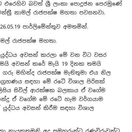
න්ට එරෙහිව බවත් ශ්‍රී ලංකා පොදුජන පෙරමුණේ
මන්ත්‍රී නාමල් රාජපක්ෂ මහතා පවසනවා.
6.05.19 පාර්ලිමේන්තුව අමතමින්.
 නාමල් රාජපක්ෂ මහතා.
 යුද්ධය අවසන් කරලා මේ වන විට වසර
තමයි අවසන් කරේ මැයි 19 දිනක තමයි
ති ගරු මහින්ද රාජපක්ෂ මැතිතුමා එය නිල
යග්‍රහණය සඳහා මේ රටේ විශාල පිරිසක්
ලිසිය සිවිල් ආරක්ෂක බලකාය ඒ වගේම
හින්දු ඒ වගේම මේ රටේ හැම වර්ගයාම
 යුද්ධය අවසන් කිරීම සඳහා විශාල
තා නායකතුමනි අද සමහරුන්ට රණවිරුවන්ට