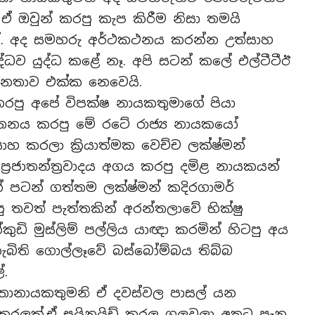
ඒ ඔවුන් කරපු කැප කිරීම නිසා තමයි
. අද සමහරු අර්ථකථනය කරන්න උත්සාහ
්ධව යුද්ධ කළේ නෑ. අපි සටන් කලේ එල්ටීටීඊ
ළ ජනතාව එක්ක නෙවෙයි.
 කරපු අපේ විපක්ෂ නායකතුමාගේ පියා
ාතනය කරපු මේ රටේ රාජ්‍ය නායකයෝ
 කරලා ක්‍රියාත්මක වෙච්ච ලක්ෂ්මන්
ප්‍රජාතන්ත්‍රවාදය අගය කරපු දමිළ නායකයන්
 පටන් ගත්තම ලක්ෂ්මන් කදිරගාමර්
තවත් පැත්තකින් අරන්තලාවේ භික්ෂු
ුඩි මුස්ලිම් පල්ලිය යාඥා කරමින් හිටපු අය
ැබිති ගොල්ලෑවේ බස්බෝම්බය තිබ්බ
ේ.
තානායකතුමනි ඒ දවස්වල පාසල් යන
 කරලක්.ඒ සයිනයිඩ් කරල ගලවලා අතට පෑන