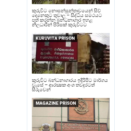
කුරුවිට නොසන්සුන්තාවයෙන් සිව්
දෙනෙකුට තුවාල – සිද්ධිය සමථයට
පත් කරන්න බන්ධනාගාර ඉහළ
නිලධාරීන් පිරිසක් කුරුවිටට
KURUVITA PRISON
කුරුවිට බන්ධනාගාරය ඉදිරිපිට මාර්ගය
වැසේ – ආරක්‍ෂක අංශ තවදුරටත්
සීරුවෙන්
MAGAZINE PRISON