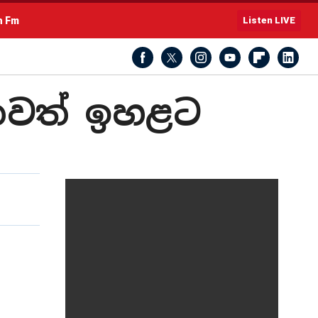
h Fm
Listen LIVE
තවත් ඉහළට