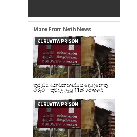
More From Neth News
KURUVITA PRISON
කුරුවිට බන්ධනාගාරයේ දෙදෙනෙකු
මරුට – තුවාල ලැබූ 11ක් රෝහලට
KURUVITA PRISON