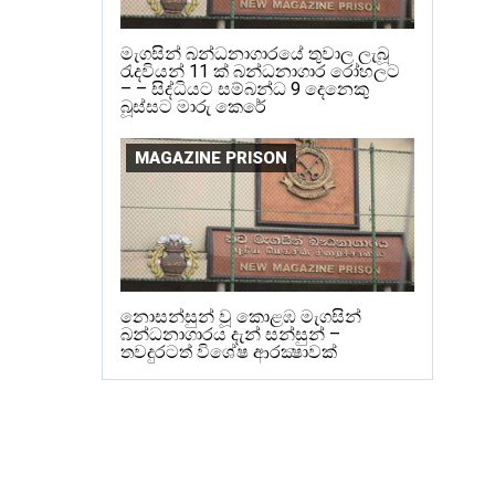
මැගසින් බන්ධනාගාරයේ තුවාල ලැබූ
රැදවියන් 11 ක් බන්ධනාගාර රෝහලට
– – සිද්ධියට සම්බන්ධ 9 දෙනෙකු
බූස්සට මාරු කෙරේ
MAGAZINE PRISON
නොසන්සුන් වූ කොළඹ මැගසින්
බන්ධනාගාරය දැන් සන්සුන් –
තවදුරටත් විශේෂ ආරක්‍ෂාවක්