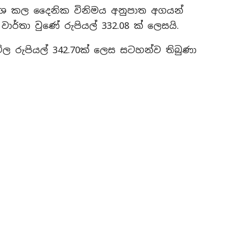
්‍රකාශ කල දෛනික විනිමය අනුපාත අගයන්
ර්තා වුණේ රුපියල් 332.08 ක් ලෙසයි.
ල රුපියල් 342.70ක් ලෙස සටහන්ව තිබුණා