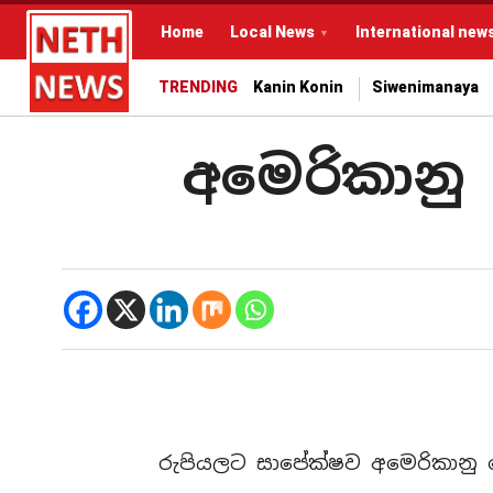
Home
Local News
International new
TRENDING
Kanin Konin
Siwenimanaya
අමෙරිකාන
රුපියලට සාපේක්ෂව අමෙරිකානු