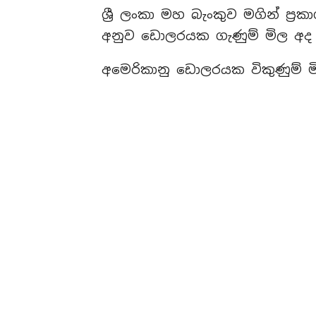
ශ්‍රී ලංකා මහ බැංකුව මගින් ප
අනුව ඩොලරයක ගැණුම් මිල අද වා
අමෙරිකානු ඩොලරයක විකුණුම් මි