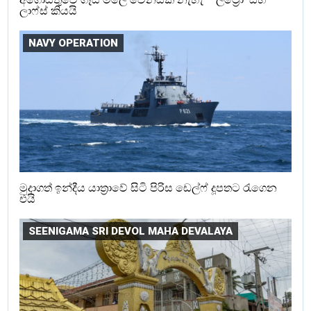
ලාෆ්ස් කියයි
NAVY OPERATION
මුදාගත් ඉන්දීය යාත්‍රාවේ සිටි පිරිස ඩෙල්ෆ් දූපතට රැගෙන
එයි
SEENIGAMA SRI DEVOL MAHA DEVALAYA