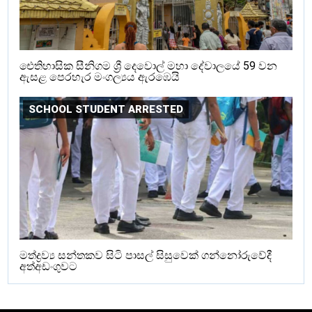
ඓතිහාසික සීනිගම ශ්‍රී දෙවොල් මහා දේවාලයේ 59 වන
ඇසළ පෙරහැර මංගල්‍යය ඇරඹෙයි
SCHOOL STUDENT ARRESTED
මත්ද්‍රව්‍ය සන්තකව සිටි පාසල් සිසුවෙක් ගන්නෝරුවේදී
අත්අඩංගුවට