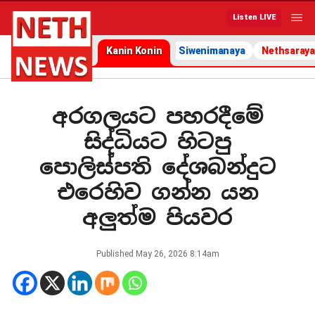
Listen LIVE
Kanin Konin
Siwenimanaya
Nethsaraya
අරගලයට පහරදීමේ
සිද්ධියට හිටපු
පොලිස්පති දේශබන්දුට
එරෙහිව ගන්න යන
අලුත්ම පියවර
Published
May 26, 2026 8:14am