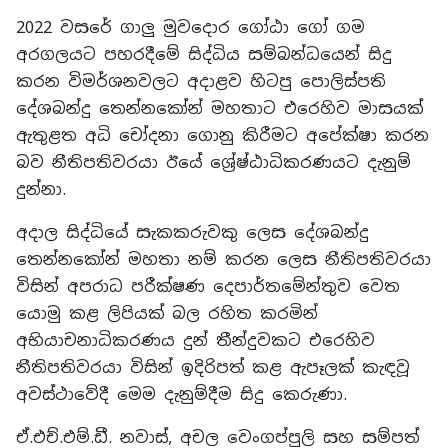
2022 වසරේ ගාලු මුවදොර ගෝඨා ගෝ ගම
අරගලයට පහරදීමේ සිද්ධිය සම්බන්ධයෙන් සිදු
කරන විමර්ශනවලට අදාළව හිටපු පොලිස්පති
දේශබන්දු තෙන්නකෝන් මහතාට එරෙහිව මාසයක්
ඇතුළත අධි චෝදනා ගොනු කිරීමට අපේක්ෂා කරන
බව නීතිපතිවරයා ඊයේ ශ්‍රේෂ්ඨාධිකරණයට දැනුම්
දුන්නා.
අදාල සිද්ධියේ සැකකරුවකු ලෙස දේශබන්දු
තෙන්නකෝන් මහතා නම් කරන ලෙස නීතිපතිවරයා
විසින් අපරාධ පරීක්ෂණ දෙපාර්තමේන්තුව වෙත
යොමු කළ ලිපියක් බල රහිත කරමින්
අභියාචනාධිකරණය දුන් තීන්දුවකට එරෙහිව
නීතිපතිවරයා විසින් ඉදිරිපත් කළ ඇපෑලක් කැඳවූ
අවස්ථාවේදී මෙම දැනුම්දීම සිදු කෙරුණා.
ඒ.එච්.එම්.ඩී. නවාස්, අචල වෙංගප්පුලි සහ සම්පත්