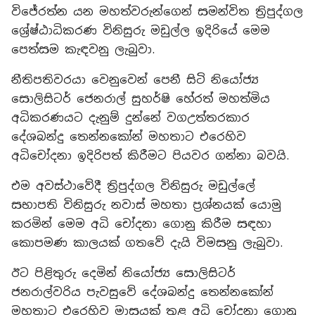
විජේරත්න යන මහත්වරුන්ගෙන් සමන්විත ත්‍රිපුද්ගල
ශ්‍රේෂ්ඨාධිකරණ විනිසුරු මඩුල්ල ඉදිරියේ මෙම
පෙත්සම කැඳවනු ලැබුවා.
නීතිපතිවරයා වෙනුවෙන් පෙනී සිටි නියෝජ්‍ය
සොලිසිටර් ජෙනරාල් සුහර්ෂි හේරත් මහත්මිය
අධිකරණයට දැනුම් දුන්නේ වගඋත්තරකාර
දේශබන්දු තෙන්නකෝන් මහතාට එරෙහිව
අධිචෝදනා ඉදිරිපත් කිරීමට පියවර ගන්නා බවයි.
එම අවස්ථාවේදී ත්‍රිපුද්ගල විනිසුරු මඩුල්ලේ
සභාපති විනිසුරු නවාස් මහතා ප්‍රශ්නයක් යොමු
කරමින් මෙම අධි චෝදනා ගොනු කිරීම සඳහා
කොපමණ කාලයක් ගතවේ දැයි විමසනු ලැබුවා.
ඊට පිළිතුරු දෙමින් නියෝජ්‍ය සොලිසිටර්
ජනරාල්වරිය පැවසුවේ දේශබන්දු තෙන්නකෝන්
මහතාට එරෙහිව මාසයක් තුළ අධි චෝදනා ගොනු