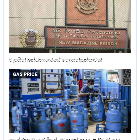
මැගසින් බන්ධනාගාරයේ නොසන්සුන්තාවක්
GAS PRICE
අගෝස්තුවේ ගෑස් මිලේ වෙනසක් නැහැ – ලිට්‍රෝ සහ