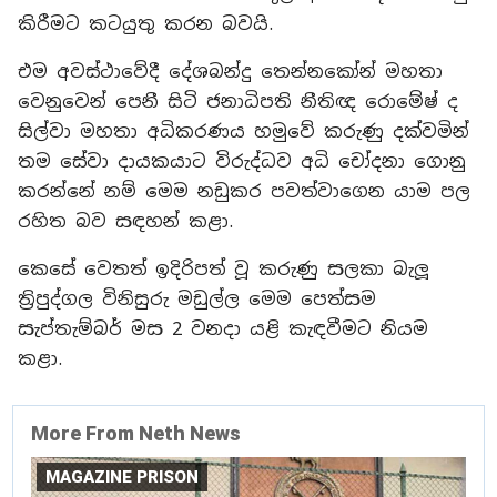
කිරීමට කටයුතු කරන බවයි.
එම අවස්ථාවේදී දේශබන්දු තෙන්නකෝන් මහතා
වෙනුවෙන් පෙනී සිටි ජනාධිපති නීතිඥ රොමේෂ් ද
සිල්වා මහතා අධිකරණය හමුවේ කරුණු දක්වමින්
තම සේවා දායකයාට විරුද්ධව අධි චෝදනා ගොනු
කරන්නේ නම් මෙම නඩුකර පවත්වාගෙන යාම පල
රහිත බව සඳහන් කළා.
කෙසේ වෙතත් ඉදිරිපත් වූ කරුණු සලකා බැලූ
ත්‍රිපුද්ගල විනිසුරු මඩුල්ල මෙම පෙත්සම
සැප්තැම්බර් මස 2 වනදා යළි කැඳවීමට නියම
කළා.
More From Neth News
MAGAZINE PRISON