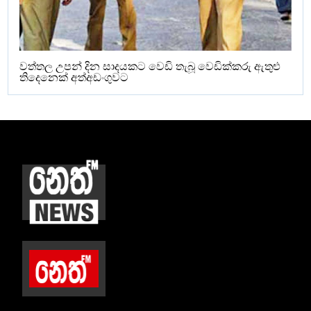
වත්තල උපන් දින සාදයකට වෙඩි තැබූ වෙඩික්කරු ඇතුළු
තිදෙනෙක් අත්අඩංගුවට