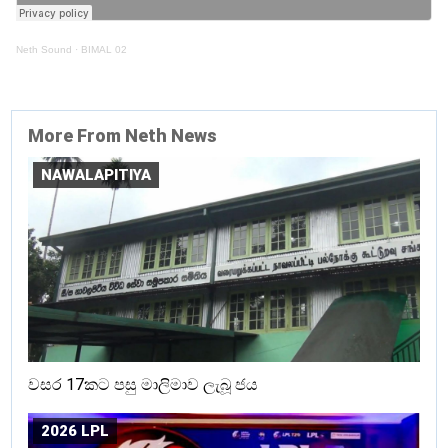
Neth Sound
·
BIMAL 02
More From Neth News
NAWALAPITIYA
වසර 17කට පසු මාලිමාව ලැබූ ජය
2026 LPL