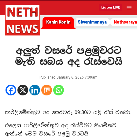
Listen LIVE
Kanin Konin
Siwenimanaya
Nethsaraya
අලුත් වසරේ පළමුවරට
මැති සබය අද රැස්වෙයි
Published
January 6, 2026 7:09am
පාර්ලිමේන්තුව අද පෙරවරු 09:30ට යළි රැස් වනවා.
එලෙස පාර්ලිමේන්තුව අද රැස්වීමට නියමිතව
ඇත්තේ මෙම වසරේ පළමු වරටයි.