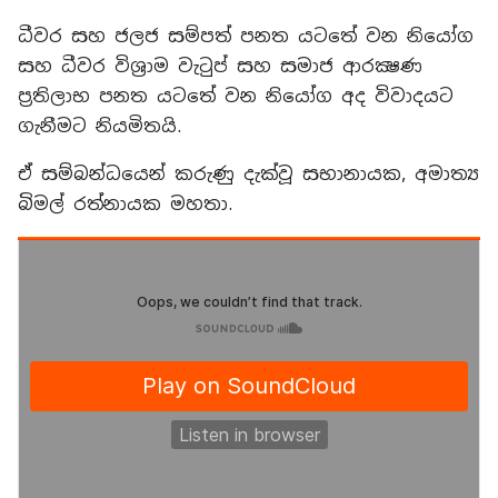
ධීවර සහ ජලජ සම්පත් පනත යටතේ වන නියෝග
සහ ධීවර විශ්‍රාම වැටුප් සහ සමාජ ආරක්‍ෂණ
ප්‍රතිලාභ පනත යටතේ වන නියෝග අද විවාදයට
ගැනීමට නියමිතයි.
ඒ සම්බන්ධයෙන් කරුණු දැක්වූ සභානායක, අමාත්‍ය
බිමල් රත්නායක මහතා.