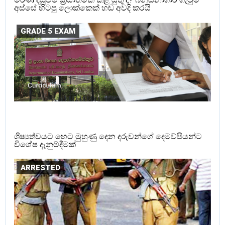
අස්සේ හිටපු ලොක්කෙක් හඬ අවදි කරයි
GRADE 5 EXAM
ශිෂ්‍යත්වයට හෙට මුහුණු දෙන දරුවන්ගේ දෙමව්පියන්ට
විශේෂ දැනුම්දීමක්
ARRESTED