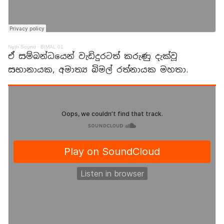
Neth Sound
·
BIMAL 01
ඒ සම්බන්ධයෙන් වැඩිදුරටත් කරුණු දැක්වූ
සභානායක, අමාත්‍ය බිමල් රත්නායක මහතා.