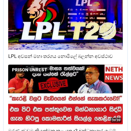
LPL අවසන් මහා තරගය නොමිලේ බලන්න අවස්ථාව
PRISON UNREST
මරණ දඩුවම ක්‍රියාත්මක කළ යුතු ද? බන්ධනාගාර ගැටුම්