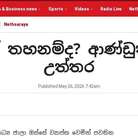
s & Business news
Sports
Videos
Radio Live
Net
Nethsaraya
ල් තහනම්ද? ආණ්ඩ
උත්තර
Published
May 26, 2026 7:42am
ධ්‍ය ජාලා ඔස්සේ ව්‍යාප්ත වෙමින් පවතින