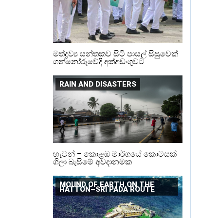
මත්ද්‍රව්‍ය සන්තකව සිටි පාසල් සිසුවෙක්
ගන්නෝරුවේදී අත්අඩංගුවට
RAIN AND DISASTERS
හැටන් – කොළඹ මාර්ගයේ කොටසක්
ගිලා බැසීමේ අවදානමක
MOUND OF EARTH ON THE
HATTON–SRI PADA ROUTE