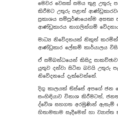
මෙවර වෙසක් සමය තුළ උතුරු පළ
කිරීමට උතුරු පළාත් ආණ්ඩුකාර
ප්‍රකාශය සම්පූර්ණයෙන්ම අසත්‍ය
ආණ්ඩුකාරය නාගලින්ගම් වේදන
මාධ්‍ය නිවේදනයක් නිකුත් කරමි
ආණ්ඩුකාර ලේකම් කාර්යාලය විස
ඒ සම්බන්ධයෙන් කිසිදු සාකච්ඡා
යුතුව දන්වා සිටින බවයි උතුරු 
නිවේදනයේ දැක්වෙන්නේ.
දිගු කාලයක් තිස්සේ අපගේ ජන
සංහිඳියාව විනාශ කිරීමටත්, ජන
ද්වේශ සහගත අරමුණින් ඇතැම් කොටස
හිතාමතාම සෑදීමෙන් හා ව්‍යාප්ත ක