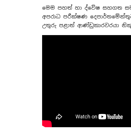
මෙම පහත් හා ද්වේෂ සහගත සමාජ
අපරාධ පරීක්ෂණ දෙපාර්තමේන්තු
උතුරු පළාත් ආණ්ඩුකාරවරයා නික