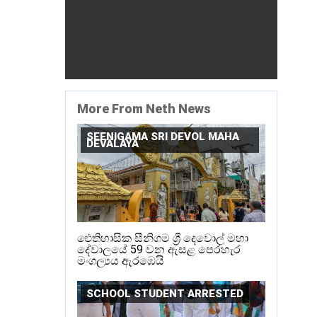
More From Neth News
SEENIGAMA SRI DEVOL MAHA
DEVALAYA
ඓතිහාසික සීනිගම ශ්‍රී දෙවොල් මහා
දේවාලයේ 59 වන ඇසළ පෙරහැර
මංගල්‍යය ඇරඹෙයි
SCHOOL STUDENT ARRESTED