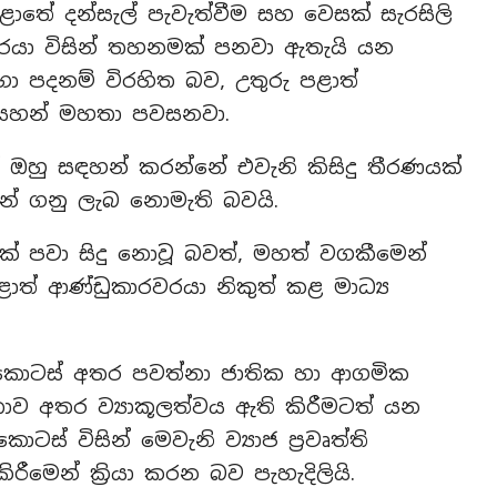
ාතේ දන්සැල් පැවැත්වීම සහ වෙසක් සැරසිලි
වරයා විසින් තහනමක් පනවා ඇතැයි යන
 හා පදනම් විරහිත බව, උතුරු පළාත්
ායහන් මහතා පවසනවා.
න් ඔහු සඳහන් කරන්නේ එවැනි කිසිදු තීරණයක්
ින් ගනු ලැබ නොමැති බවයි.
වක් පවා සිදු නොවූ බවත්, මහත් වගකීමෙන්
පළාත් ආණ්ඩුකාරවරයා නිකුත් කළ මාධ්‍ය
 කොටස් අතර පවත්නා ජාතික හා ආගමික
තාව අතර ව්‍යාකූලත්වය ඇති කිරීමටත් යන
් විසින් මෙවැනි ව්‍යාජ ප්‍රවෘත්ති
ිරීමෙන් ක්‍රියා කරන බව පැහැදිලියි.