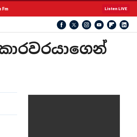
h Fm
Listen LIVE
ුකාරවරයාගෙන්