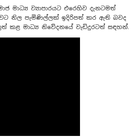
 මාධ්‍ය ව්‍යාපාරයට එරෙහිව දැනටමත්
වට නිල පැමිණිල්ලක් ඉදිරිපත් කර ඇති බවද
ුත් කළ මාධ්‍ය නිවේදනයේ වැඩිදුරටත් සඳහන්.