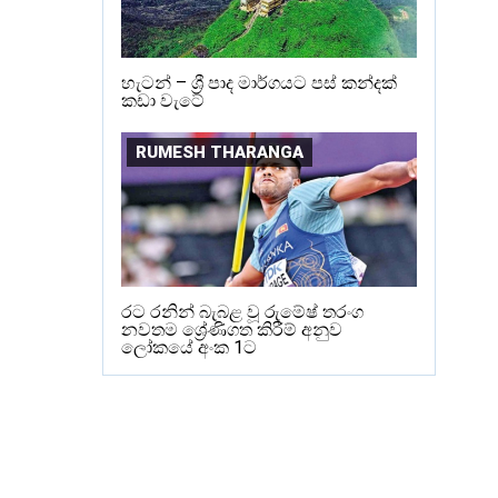
හැටන් – ශ්‍රී පාද මාර්ගයට පස් කන්දක්
කඩා වැටේ
RUMESH THARANGA
රට රනින් බැබළ වූ රුමේෂ් තරංග
නවතම ශ්‍රේණිගත කිරීම් අනුව
ලෝකයේ අංක 1ට