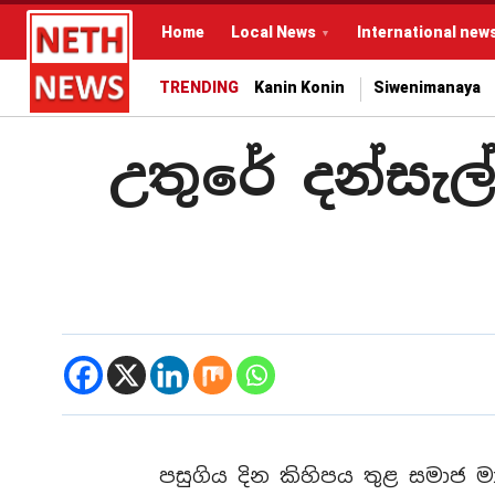
Home
Local News
International new
TRENDING
Kanin Konin
Siwenimanaya
උතුරේ දන්සැ
පසුගිය දින කිහිපය තුළ සමාජ මා