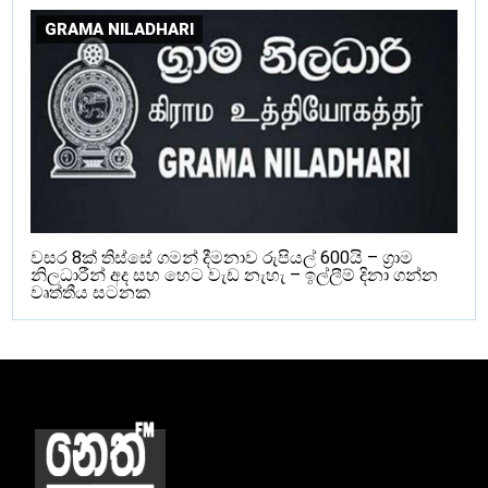
GRAMA NILADHARI
වසර 8ක් තිස්සේ ගමන් දීමනාව රුපියල් 600යි – ග්‍රාම
නිලධාරීන් අද සහ හෙට වැඩ නැහැ – ඉල්ලීම් දිනා ගන්න
වෘත්තීය සටනක