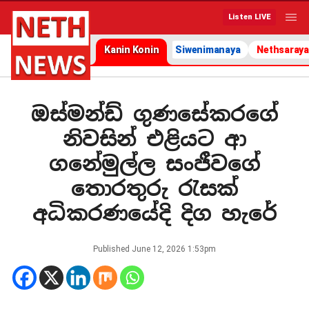
Listen LIVE
Kanin Konin
Siwenimanaya
Nethsaraya
ඔස්මන්ඩ් ගුණසේකරගේ
නිවසින් එළියට ආ
ගනේමුල්ල සංජීවගේ
තොරතුරු රැසක්
අධිකරණයේදි දිග හැරේ
Published
June 12, 2026 1:53pm