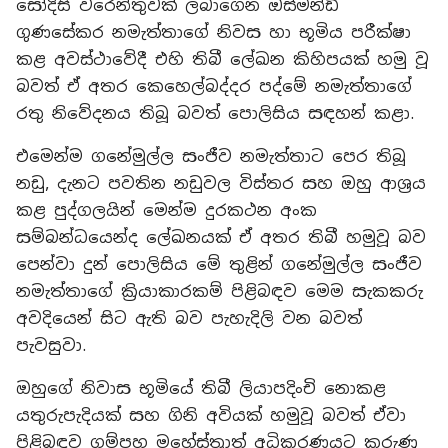
සෝදිසි වරෙන්තුවක් ලබාගෙන ඔස්මන්ඩ්
ගුණසේකර නමැත්තාගේ නිවස හා භූමිය පරීක්ෂා
කළ අවස්ථාවේදී එහි තිබී ලේඛන කිහිපයක් හමු වූ
බවත් ඒ අතර කෙහෙල්බද්දර පද්මේ නමැත්තාගේ
රතු නිවේදනය තිබූ බවත් පොලිසිය සඳහන් කළා.
එමෙන්ම ගනේමුල්ල සංජීව නමැත්තාට පෙර තිබූ
නඩු, දැනට පවතින නඩුවල විස්තර සහ ඔහු ආශ්‍රය
කළ පුද්ගලයින් මෙන්ම දුරකථන අංක
සම්බන්ධයෙන්ද ලේඛනයක් ඒ අතර තිබී හමුවූ බව
පෙන්වා දුන් පොලිසිය මේ තුළින් ගනේමුල්ල සංජීව
නමැත්තාගේ ක්‍රියාකාරකම් පිළිබඳව මෙම සැකකරු
අවදියෙන් සිට ඇති බව පැහැදිලි වන බවත්
පැවසුවා.
ඔහුගේ නිවාස භූමියේ තිබී ලියාපදිංචි නොකළ
යතුරුපැදියක් සහ ගිනි අවියක් හමුවූ බවත් ඒවා
පිළිබඳව ගම්පහ මහේස්ත්‍රාත් අධිකරණයට කරුණු