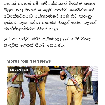
කෙසේ වෙතත් මේ සම්බන්ධයෙන් විමසීම සඳහා
මීළඟ නඩු දිනයේ කොළඹ අපරාධ කොට්ඨාශයේ
අධ්‍යක්ෂවරයාට අධිකරණයේ පෙනී සිට කරුණු
දක්නට ලෙස දන්වා නොතීසි නිකුත් කරන ලෙසත්
මහේස්ත්‍රාත්වරයා නියම කළා.
ඉන් අනතුරුව මෙම පැමිණල්ල ලබන 26 වනදා
කැඳවන ලෙසත් නියම කෙරුණා.
More From Neth News
ARRESTED