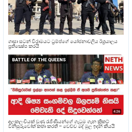
ගාසා සටන් විරාමයට ට්‍රම්ප්ගේ යෝජනාවලිය ඊශ්‍රයාලය
ප්‍රතික්‍ෂේප කරයි
BATTLE OF THE QUEENS‍
අලකලංචියක් වුණු රැජිණියන්ගේ ගැටුම ගැන ක්‍රිකට්
විනිසුරුවෝත් කතා කරති – වෙච්ච දේ මුල ඉදන් කියයි