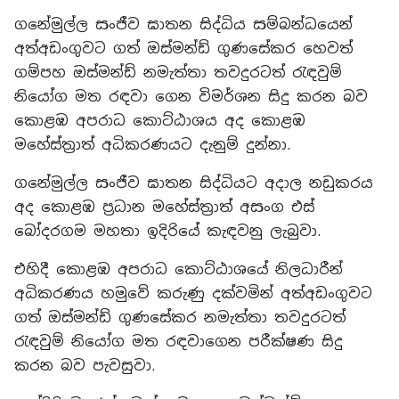
ගනේමුල්ල සංජීව ඝාතන සිද්ධිය සම්බන්ධයෙන්
අත්අඩංගුවට ගත් ඔස්මන්ඩ් ගුණසේකර හෙවත්
ගම්පහ ඔස්මන්ඩ් නමැත්තා තවදුරටත් රැඳවුම්
නියෝග මත රඳවා ගෙන විමර්ශන සිදු කරන බව
කොළඹ අපරාධ කොට්ඨාශය අද කොළඹ
මහේස්ත්‍රාත් අධිකරණයට දැනුම් දුන්නා.
ගනේමුල්ල සංජීව ඝාතන සිද්ධියට අදාල නඩුකරය
අද කොළඹ ප්‍රධාන මහේස්ත්‍රාත් අසංග එස්
බෝදරගම මහතා ඉදිරියේ කැඳවනු ලැබුවා.
එහිදී කොළඹ අපරාධ කොට්ඨාශයේ නිලධාරීන්
අධිකරණය හමුවේ කරුණු දක්වමින් අත්අඩංගුවට
ගත් ඔස්මන්ඩ් ගුණසේකර නමැත්තා තවදුරටත්
රැඳවුම් නියෝග මත රඳවාගෙන පරීක්ෂණ සිදු
කරන බව පැවසුවා.