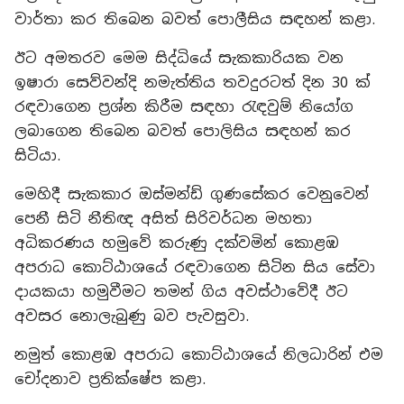
වාර්තා කර තිබෙන බවත් පොලීසිය සඳහන් කළා.
ඊට අමතරව මෙම සිද්ධියේ සැකකාරියක වන
ඉෂාරා සෙව්වන්දි නමැත්තිය තවදුරටත් දින 30 ක්
රඳවාගෙන ප්‍රශ්න කිරීම සඳහා රැඳවුම් නියෝග
ලබාගෙන තිබෙන බවත් පොලිසිය සඳහන් කර
සිටියා.
මෙහිදී සැකකාර ඔස්මන්ඩ් ගුණසේකර වෙනුවෙන්
පෙනී සිටි නීතිඥ අසිත් සිරිවර්ධන මහතා
අධිකරණය හමුවේ කරුණු දක්වමින් කොළඹ
අපරාධ කොට්ඨාශයේ රඳවාගෙන සිටින සිය සේවා
දායකයා හමුවීමට තමන් ගිය අවස්ථාවේදී ඊට
අවසර නොලැබුණු බව පැවසුවා.
නමුත් කොළඹ අපරාධ කොට්ඨාශයේ නිලධාරින් එම
චෝදනාව ප්‍රතික්ෂේප කළා.