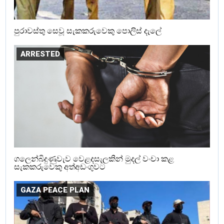
පුරාවස්තු සෙවූ සැකකරුවෙකු පොලිස් දැලේ
ARRESTED
ගලෙන්බිදුණුවැව වෙළදසැලකින් මුදල් වංචා කළ
සැකකරුවෙකු අත්අඩංගුවට
GAZA PEACE PLAN