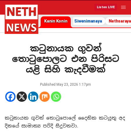
Listen LIVE
Kanin Konin
Siwenimanaya
Nethsaraya
කටුනායක ගුවන්
තොටුපොලට එන පිරිසට
යළි සිහි කැදවීමක්
Published
May 23, 2026 1:17pm
කටුනායක ගුවන් තොටුපොලේ දෛනික කටයුතු අද
දිනයේ සාමාන්‍ය පරිදි සිදුවනවා.