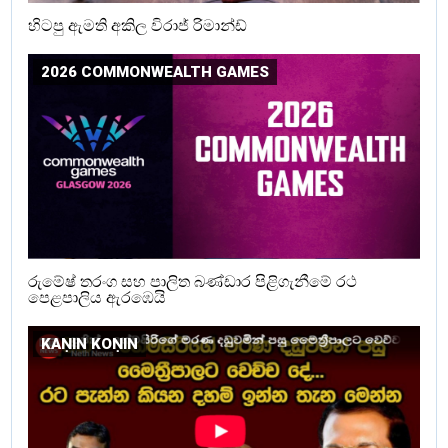
හිටපු ඇමති අකිල විරාජ් රිමාන්ඩ්
2026 COMMONWEALTH GAMES
රුමේෂ් තරංග සහ පාලිත බණ්ඩාර පිළිගැනීමේ රථ
පෙළපාලිය ඇරඹෙයි
KAṆIN KOṆIN