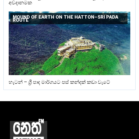
අවදානමක
MOUND OF EARTH ON THE HATTON–SRI PADA
ROUTE
හැටන් – ශ්‍රී පාද මාර්ගයට පස් කන්දක් කඩා වැටේ