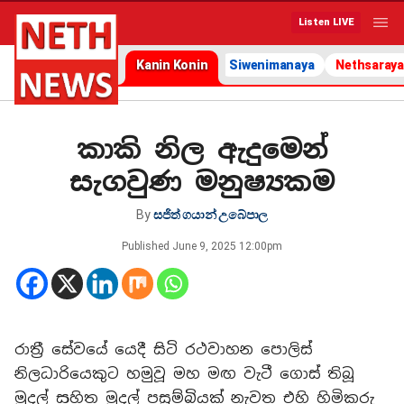
Listen LIVE
Kanin Konin
Siwenimanaya
Nethsaraya
කාකි නිල ඇදුමෙන්
සැගවුණ මනුෂ්‍යකම
By
සජිත් ගයාන් උබේපාල
Published
June 9, 2025 12:00pm
රාත්‍රී සේවයේ යෙදී සිටි රථවාහන පොලිස්
නිලධාරියෙකුට හමුවූ මහ මඟ වැටී ගොස් තිබූ
මුදල් සහිත මුදල් පසුම්බියක් නැවත එහි හිමිකරු