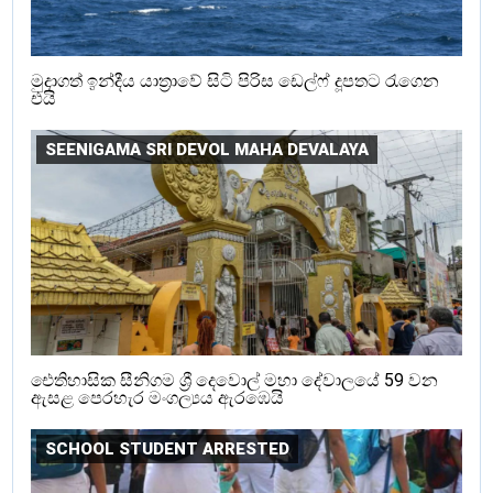
මුදාගත් ඉන්දීය යාත්‍රාවේ සිටි පිරිස ඩෙල්ෆ් දූපතට රැගෙන
එයි
SEENIGAMA SRI DEVOL MAHA DEVALAYA
ඓතිහාසික සීනිගම ශ්‍රී දෙවොල් මහා දේවාලයේ 59 වන
ඇසළ පෙරහැර මංගල්‍යය ඇරඹෙයි
SCHOOL STUDENT ARRESTED