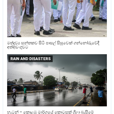
මත්ද්‍රව්‍ය සන්තකව සිටි පාසල් සිසුවෙක් ගන්නෝරුවේදී
අත්අඩංගුවට
RAIN AND DISASTERS
හැටන් – කොළඹ මාර්ගයේ කොටසක් ගිලා බැසීමේ