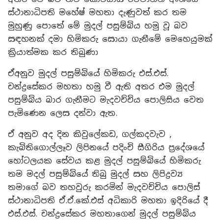
ස්ථානාධිපති මහේෂ් මහතා දැණුවත් කර තම
මුහුණු පොතේ මේ මුදල් පසුම්බිය හමු වූ බව
සඳහනක් දමා හිමිකරු සොයා ගැනීමේ මෙහෙයුමක්
ක්‍රියාත්මක කර තිබුණා
ඒඅනුව මුදල් පසුම්බියේ හිමිකරු එස්.එස්.
චන්ද්‍රසේකර මහතා හමු වී ඇති අතර එම මුදල්
පසුම්බිය බාර ගැනීමට මැදවච්චිය පොලිසිය වෙත
පැමිණෙන ලෙස දන්වා ඇත.
ඒ අනුව අද දින කිවුලේකඩ, ගල්කදවැව ,
කැබිතිගොල්ලෑව ලිපිනයේ පදිංචි සීගිරිය ප්‍රදේශයේ
හෝටලයක සේවය කළ මුදල් පසුම්බියේ හිමිකරු
තම මදල් පසුම්බියේ තිබු මුදල් සහ ලිපිද්‍රව්‍ය
තමාගේ බව තහවුරු කරමින් මැදවච්චිය පොලිස්
ස්ථානාධිපති ඒ.ඒ.කේ.එස් අධිකාරි මහතා ඉදිරියේ දී
එස්.එස්. චන්ද්‍රසේකර මහතාගෙන් මුදල් පසුම්බිය