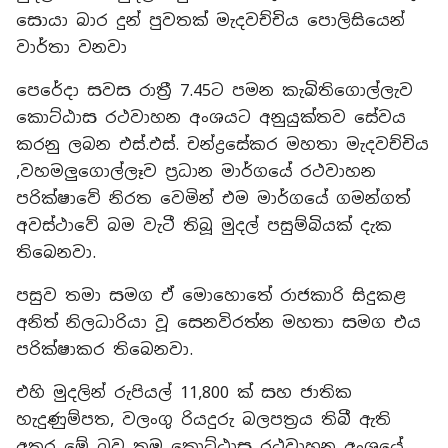
සොයා බාර දුන් පුවතක් මැදවච්චිය පොලිසියෙන්
වාර්තා වනවා
පෙරේදා සවස රාත්‍රී 7.45ට පමන කැබිතිගොල්ලැව
කොට්ඨාස රථවාහන අංශයට අනුයුක්තව සේවය
කරනු ලබන එස්.එස්. චන්ද්‍රසේකර මහතා මැදවච්චිය
,වහමලුගොල්ලෑව ප්‍රධාන මාර්ගයේ රථවාහන
පරික්ෂාවේ නිරත වෙමින් එම මාර්ගයේ ගමන්ගත්
අවස්ථාවේ බම වැටී තිබූ මුදල් පසුම්බියක් දැක
තිබෙනවා.
පසුව තමා සමග ඒ මොහොතේ රාජකාරි සිදුකළ
අනිත් නිලධාරියා වූ සෙනවිරත්න මහතා සමග එය
පරික්ෂාකර තිබෙනවා.
එහි මුදලින් රුපියල් 11,800 ක් සහ ජාතික
හැදුණුම්පත, වලංගු රියදුරු බලපත්‍රය තිබී ඇති
අතර මේ බව තම කොට්ඨාස රථවාහන අංශයේ