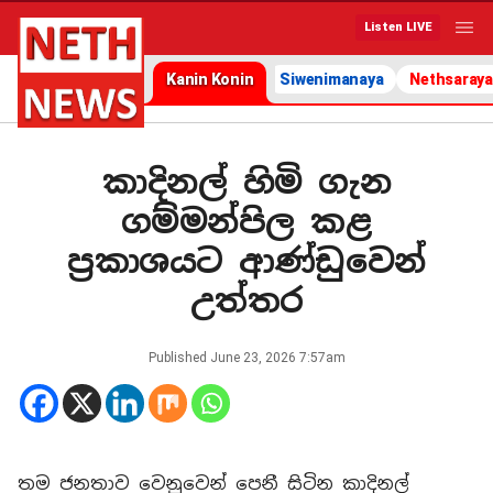
Listen LIVE
Kanin Konin
Siwenimanaya
Nethsaraya
කාදිනල් හිමි ගැන
ගම්මන්පිල කළ
ප්‍රකාශයට ආණ්ඩුවෙන්
උත්තර
Published
June 23, 2026 7:57am
තම ජනතාව වෙනුවෙන් පෙනී සිටින කාදිනල්