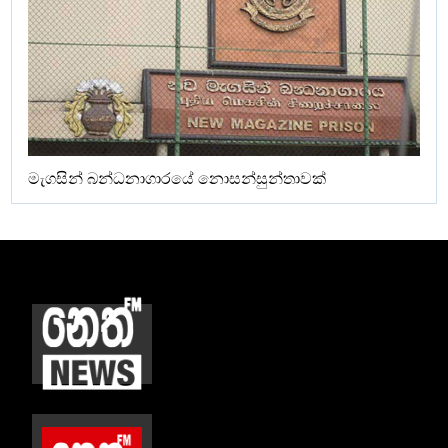
මැගසින් බන්ධනාගාරයේ නොසන්සුන්තාවක්