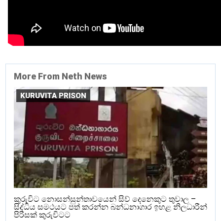
More From Neth News
KURUVITA PRISON
කුරුවිට නොසන්සුන්තාවයෙන් සිව් දෙනෙකුට තුවාල –
සිද්ධිය සමථයට පත් කරන්න බන්ධනාගාර ඉහළ නිලධාරීන්
පිරිසක් කුරුවිටට