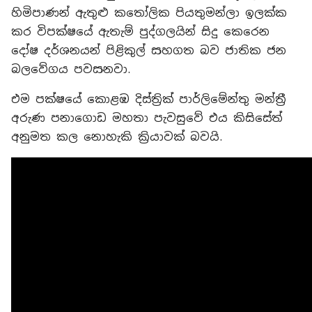
හිමිපාණන් ඇතුළු කතෝලික පියතුමන්ලා ඉලක්ක
කර විපක්ෂයේ ඇතැම් පුද්ගලයින් සිදු කෙරෙන
දෝෂ දර්ශනයන් පිළිකුල් සහගත බව ජාතික ජන
බලවේගය පවසනවා.
එම පක්ෂයේ කොළඹ දිස්ත්‍රික් පාර්ලිමේන්තු මන්ත්‍රී
අරුණ පනාගොඩ මහතා පැවසුවේ එය කිසිසේත්
අනුමත කල නොහැකි ක්‍රියාවක් බවයි.