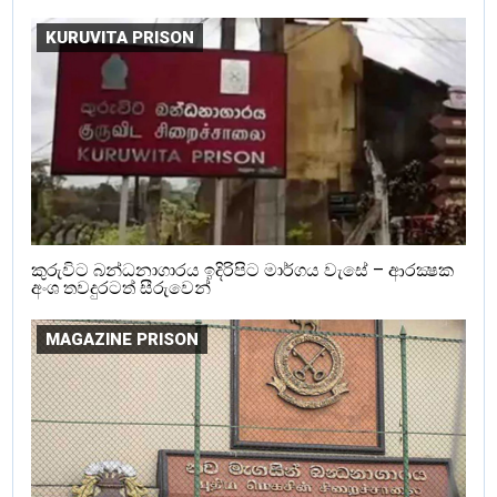
KURUVITA PRISON
කුරුවිට බන්ධනාගාරය ඉදිරිපිට මාර්ගය වැසේ – ආරක්‍ෂක
අංශ තවදුරටත් සීරුවෙන්
MAGAZINE PRISON