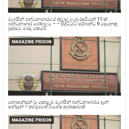
මැගසින් බන්ධනාගාරයේ තුවාල ලැබූ රැදවියන් 11 ක්
බන්ධනාගාර රෝහලට – – සිද්ධියට සම්බන්ධ 9 දෙනෙකු
බූස්සට මාරු කෙරේ
MAGAZINE PRISON
නොසන්සුන් වූ කොළඹ මැගසින් බන්ධනාගාරය දැන්
සන්සුන් – තවදුරටත් විශේෂ ආරක්‍ෂාවක්
MAGAZINE PRISON