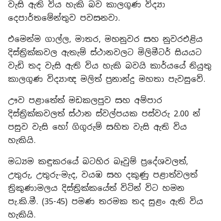
වැසි ඇති විය හැකි බව කාලගුණ විද්‍යා
දෙපාර්තමේන්තුව පවසනවා.
එමෙන්ම ගාල්ල, මාතර, මහනුවර සහ නුවරඑළිය
දිස්ත්‍රික්කවල ඇතැම් ස්ථානවලට මිලිමීටර් සියයට
වැඩි තද වැසි ඇති විය හැකි බවයි කාර්යයේ නියුතු
කාලගුණ විද්‍යාඥ මලිත් ප්‍රනාන්දු මහතා පැවසුවේ.
ඌව පළාතේත් මඩකලපුව සහ අම්පාර
දිස්ත්‍රික්කවලත් ස්ථාන ස්වල්පයක පස්වරු 2.00 න්
පසුව වැසි හෝ ගිගුරුම් සහිත වැසි ඇති විය
හැකියි.
මධ්‍යම කඳුකරයේ බටහිර බෑවුම් ප්‍රදේශවලත්,
උතුරු, උතුරු-මැද, වයඹ සහ දකුණු පළාත්වලත්
ත්‍රිකුණාමලය දිස්ත්‍රික්කයේත් විටින් විට හමන
පැ.කි.මී. (35-45) පමණ තරමක තද සුළං ඇති විය
හැකියි.