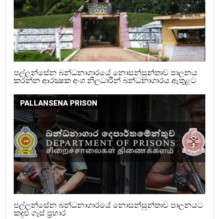
පල්ලන්සේන බන්ධනාගාරයේ නොසන්සුන්තාව පාලනය
කරන්න ආරක්‍ෂක අංශ නිලධාරීන් බන්ධනාගාරය ඇතුළට
PALLANSENA PRISON
පල්ලන්සේන බන්ධනාගාරයේ නොසන්සුන්තාව පාලනයට
කදුළු ගෑස් ප්‍රහාර