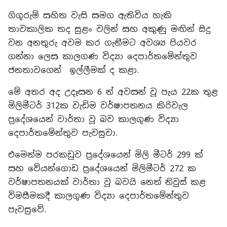
ගිගුරුම් සහිත වැසි සමග ඇතිවිය හැකි
තාවකාලික තද සුළං වලින් සහ අකුණු මඟින් සිදු
වන අනතුරු අවම කර ගැනීමට අවශ්‍ය පියවර
ගන්නා ලෙස කාලගණ විද්‍යා දෙපාර්තමේන්තුව
ජනතාවගෙන් ඉල්ලීමක් ද කළා.
මේ අතර අද උදෑසන 6 න් අවසන් වූ පැය 22ක තුළ
මිලිමීටර් 312ක වැඩිම වර්ෂාපතනය කිරිවැල
ප්‍රදේශයෙන් වාර්තා වූ බව කාලගුණ විද්‍යා
දෙපාර්තමේන්තුව පැවසුවා.
එමෙන්ම පරකඩුව ප්‍රදේශයෙන් මිලි මීටර් 299 ක්
සහ වේයන්ගොඩ ප්‍රදේශයෙන් මිලිමීටර් 272 ක
වර්ෂාපතනයක් වාර්තා වූ බවයි නෙත් නිවුස් කළ
විමසීමකදී කාලගුණ විද්‍යා දෙපාර්තමේන්තුව
පැවසුවේ.