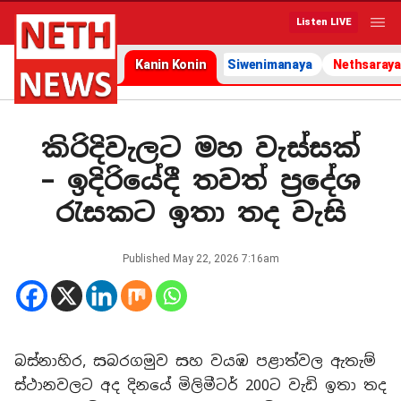
Listen LIVE
Kanin Konin
Siwenimanaya
Nethsaraya
කිරිදිවැලට මහ වැස්සක්
– ඉදිරියේදී තවත් ප්‍රදේශ
රැසකට ඉතා තද වැසි
Published
May 22, 2026 7:16am
බස්නාහිර, සබරගමුව සහ වයඹ පළාත්වල ඇතැම්
ස්ථානවලට අද දිනයේ මිලිමීටර් 200ට වැඩි ඉතා තද