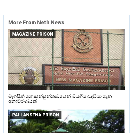
More From Neth News
MAGAZINE PRISON
මැගසින් නොසන්සුන්තාවයෙන් මියගිය රැදවියා ගැන
අනාවරණයක්
PALLANSENA PRISON