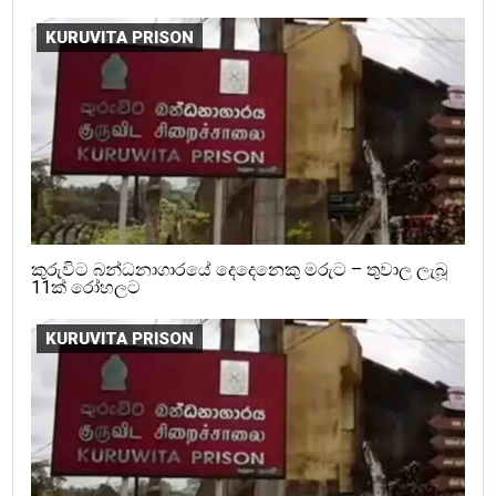
KURUVITA PRISON
කුරුවිට බන්ධනාගාරයේ දෙදෙනෙකු මරුට – තුවාල ලැබූ
11ක් රෝහලට
KURUVITA PRISON