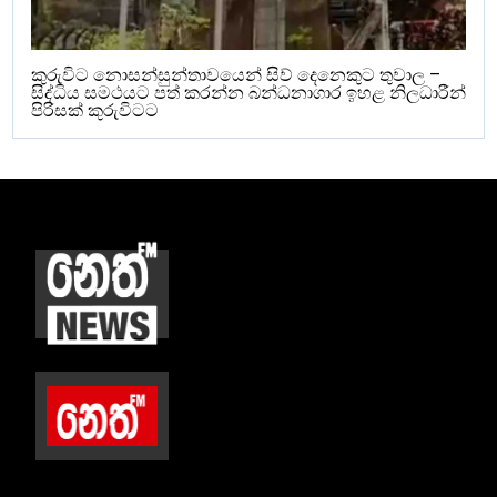
කුරුවිට නොසන්සුන්තාවයෙන් සිව් දෙනෙකුට තුවාල –
සිද්ධිය සමථයට පත් කරන්න බන්ධනාගාර ඉහළ නිලධාරීන්
පිරිසක් කුරුවිටට