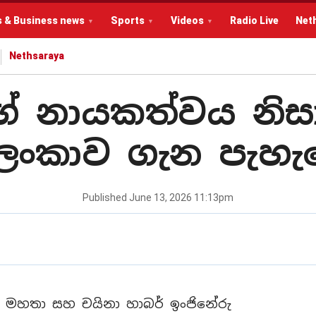
s & Business news
Sports
Videos
Radio Live
Net
Nethsaraya
 නායකත්වය නිසා
රී ලංකාව ගැන පැහැ
Published
June 13, 2026 11:13pm
ක මහතා සහ චයිනා හාබර් ඉංජිනේරු