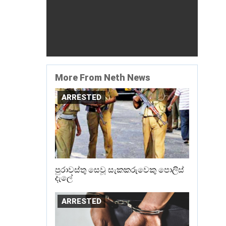
More From Neth News
ARRESTED
පුරාවස්තු සෙවූ සැකකරුවෙකු පොලිස්
දැලේ
ARRESTED