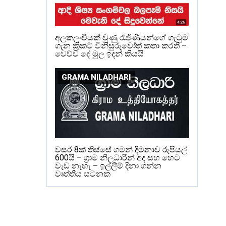
අලකලංචියක් වුණු රැජිණියන්ගේ ගැටුම
ගැන ක්‍රිකට් විනිසුරුවෝත් කතා කරති –
වෙච්ච දේ මුල ඉදන් කියයි
GRAMA NILADHARI
වසර 8ක් තිස්සේ ගමන් දීමනාව රුපියල්
600යි – ග්‍රාම නිලධාරීන් අද සහ හෙට
වැඩ නැහැ – ඉල්ලීම් දිනා ගන්න
වෘත්තීය සටනක