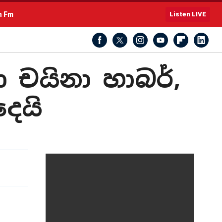
h Fm
Listen LIVE
 චයිනා හාබර්,
දෙයි