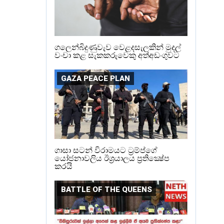
ගලෙන්බිදුණුවැව වෙළදසැලකින් මුදල්
වංචා කළ සැකකරුවෙකු අත්අඩංගුවට
GAZA PEACE PLAN
ගාසා සටන් විරාමයට ට්‍රම්ප්ගේ
යෝජනාවලිය ඊශ්‍රයාලය ප්‍රතික්‍ෂේප
කරයි
BATTLE OF THE QUEENS‍