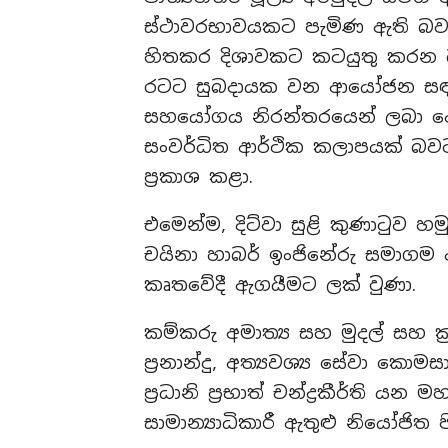
ස්ථාවරභාවයකට පැමිණ ඇති බ
හිතකර දිශාවකට කටයුතු කරන බ
රටට සුබදායක වන ආයෝජන සඳහ
සහයෝගය නිරන්තරයෙන් ලබා ද
සංවර්ධිත ආර්ථික කලාපයක් බවට
ප්‍රකාශ කළා.
එමෙන්ම, දිට්වා සුළි කුණාටුව 
චයිනා හාබර් ඉංජිනේරු සමාගම 
කෘතවේදී ඇගයීමට ලක් වුණා.
කම්කරු අමාත්‍ය සහ මුදල් සහ ක්
ප්‍රනාන්දු, අත්‍යවශ්‍ය සේවා කො
ප්‍රධානි ප්‍රභාත් චන්ද්‍රකීර්ති
සාමාන්‍යාධිකාරී ඇතුළු නියෝජිත 