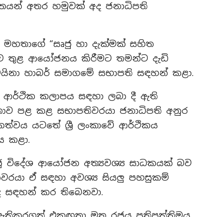
තයන් අතර හමුවක් අද ජනාධිපති
ක මහතාගේ “සෘජු හා දැක්මක් සහිත
කාව තුළ ආයෝජනය කිරීමට තමන්ට දැඩි
චයිනා හාබර් සමාගමේ සභාපති සඳහන් කළා.
ආර්ථික කලාපය සඳහා ලබා දී ඇති
තඥතාව පළ කළ සභාපතිවරයා ජනාධිපති අනුර
්වය යටතේ ශ්‍රී ලංකාවේ ආර්ථිකය
ය කළා.
ු විදේශ ආයෝජන අත්‍යවශ්‍ය සාධකයක් බව
රයා ඒ සඳහා අවශ්‍ය සියලු පහසුකම්
ද සඳහන් කර තිබෙනවා.
ග ඇතිකරගත් එකඟතා මත රජය ප්‍රතිපත්තිමය