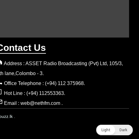
Contact Us
Address : ASSET Radio Broadcasting (Pvt) Ltd, 105/3,
th lane,Colombo - 3.
Office Telephone : (+94) 112 375968.
Hot Line : (+94) 112553363.
Email : web@nethfm.com .
uzz.lk .
Light
Light
Dark
Dark