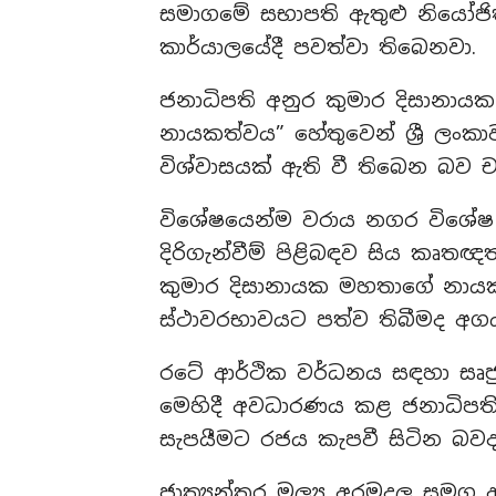
සමාගමේ සභාපති ඇතුළු නියෝජි
කාර්යාලයේදී පවත්වා තිබෙනවා.
ජනාධිපති අනුර කුමාර දිසානාය
නායකත්වය” හේතුවෙන් ශ්‍රී ලං
විශ්වාසයක් ඇති වී තිබෙන බව 
විශේෂයෙන්ම වරාය නගර විශේෂ 
දිරිගැන්වීම් පිළිබඳව සිය කෘ
කුමාර දිසානායක මහතාගේ නායකත
ස්ථාවරභාවයට පත්ව තිබීමද අග
රටේ ආර්ථික වර්ධනය සඳහා සෘජ
මෙහිදී අවධාරණය කළ ජනාධිපතිව
සැපයීමට රජය කැපවී සිටින බව
ජාත්‍යන්තර මූල්‍ය අරමුදල සම