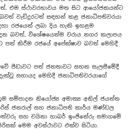
වත්, එම ස්ථාවරභාවය මත සිට ආයෝජකයන්ට
වත් වැඩිදුරටත් සඳහන් කළ ජනාධිපතිවරයා
ා රජයෙන් ලබා දිය හැකි ඉහළම
ෙන බවත්, විශේෂයෙන්ම වරාය නගර කලාපය
 පත් කිරීම රජයේ අපේක්ෂාව බවත් මෙහිදී
හමුවේ පීඩාවට පත් ජනතාවට සහන සැලසීමේදී
දැක්වූ සහායද මෙහිදී ජනාධිපතිවරයාගේ
‍රම සම්පාදන නියෝජ්‍ය අමාත්‍ය අනිල් ජයන්ත
මසාරිස් ජනරාල් සහ ජනාධිපති කාර්ය මණ්ඩල
 යන මහත්වරු සහ චයිනා හාබර් ඉංජිනේරු සමාගමේ
පිරිසක් මෙම අවස්ථාවට එක්ව සිටියා.