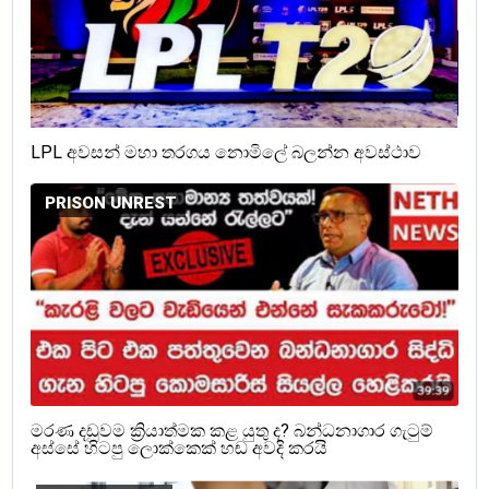
LPL අවසන් මහා තරගය නොමිලේ බලන්න අවස්ථාව
PRISON UNREST
මරණ දඩුවම ක්‍රියාත්මක කළ යුතු ද? බන්ධනාගාර ගැටුම්
අස්සේ හිටපු ලොක්කෙක් හඬ අවදි කරයි