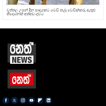
වත්තල උපන් දින සාදයකට වෙඩි තැබූ වෙඩික්කරු ඇතුළු
තිදෙනෙක් අත්අඩංගුවට