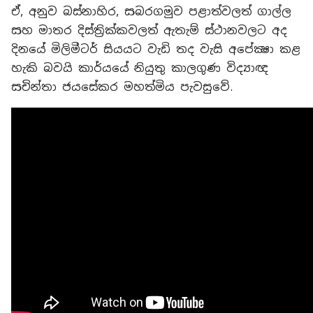
ඒ, අනුව බස්නාහිර, සබරගමුව පළාත්වලත් ගාල්ල
සහ මාතර දිස්ත්‍රික්කවලත් ඇතැම් ස්ථානවලට අද
දිනයේ මිලිමීටර් සියයට වැඩි තද වැසි අපේක්‍ෂා කළ
හැකි බවයි කාර්යයේ නියුතු කාලගුණ විද්‍යාඥ
සචින්තා ජයසේකර මහත්මිය පැවසුවේ.