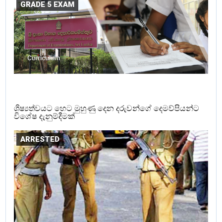
GRADE 5 EXAM
ශිෂ්‍යත්වයට හෙට මුහුණු දෙන දරුවන්ගේ දෙමව්පියන්ට
විශේෂ දැනුම්දීමක්
ARRESTED