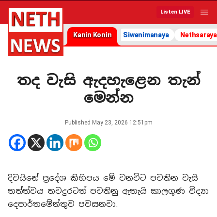
Listen LIVE
Kanin Konin
Siwenimanaya
Nethsaraya
තද වැසි ඇදහැළෙන තැන්
මෙන්න
Published
May 23, 2026 12:51pm
දිවයිනේ ප්‍රදේශ කිහිපය මේ වනවිට පවතින වැසි
තත්ත්වය තවදුරටත් පවතිනු ඇතැයි කාලගුණ විද්‍යා
දෙපාර්තමේන්තුව පවසනවා.