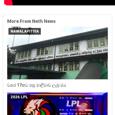
More From Neth News
NAWALAPITIYA
වසර 17කට පසු මාලිමාව ලැබූ ජය
2026 LPL