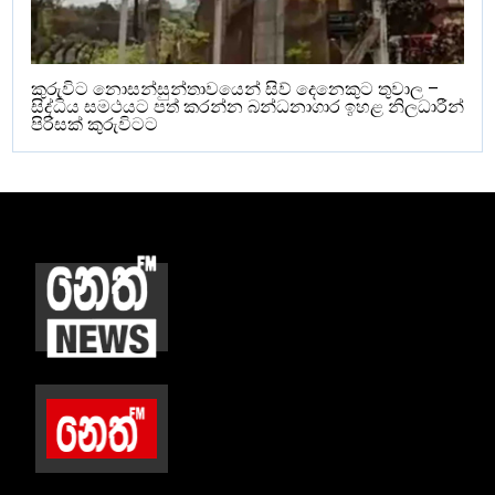
කුරුවිට නොසන්සුන්තාවයෙන් සිව් දෙනෙකුට තුවාල –
සිද්ධිය සමථයට පත් කරන්න බන්ධනාගාර ඉහළ නිලධාරීන්
පිරිසක් කුරුවිටට