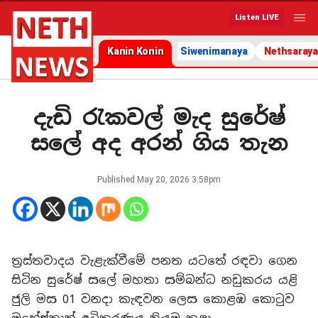
Listen LIVE
Kanin Konin
Siwenimanaya
Nethsaraya
දැඩි රැකවල් මැද සුරේෂ්
සලේ අද අරන් ගිය තැන
Published
May 20, 2026 3:58pm
ත්‍රස්තවාදය වැළැක්වීමේ පනත යටතේ රඳවා ගෙන
සිටින සුරේෂ් සලේ මහතා සම්බන්ධ නඩුකරය යළි
ජුලි මස 01 වනදා කැඳවන ලෙස කොළඹ කොටුව