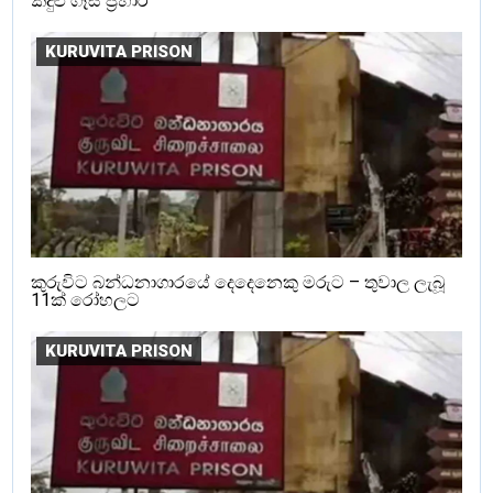
කදුළු ගෑස් ප්‍රහාර
KURUVITA PRISON
කුරුවිට බන්ධනාගාරයේ දෙදෙනෙකු මරුට – තුවාල ලැබූ
11ක් රෝහලට
KURUVITA PRISON