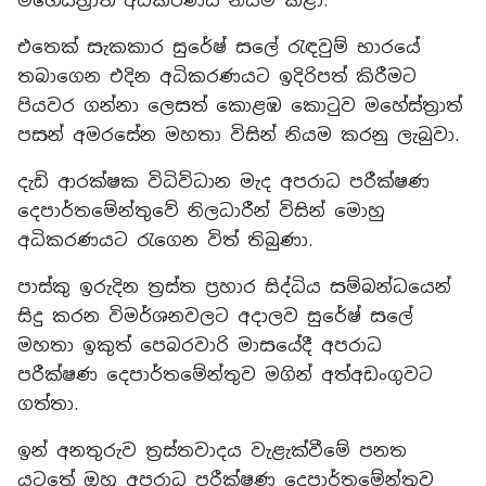
මහේස්ත්‍රාත් අධිකරණය නියම කළා.
එතෙක් සැකකාර සුරේෂ් සලේ රැඳවුම් භාරයේ
තබාගෙන එදින අධිකරණයට ඉදිරිපත් කිරීමට
පියවර ගන්නා ලෙසත් කොළඹ කොටුව මහේස්ත්‍රාත්
පසන් අමරසේන මහතා විසින් නියම කරනු ලැබුවා.
දැඩි ආරක්ෂක විධිවිධාන මැද අපරාධ පරීක්ෂණ
දෙපාර්තමේන්තුවේ නිලධාරීන් විසින් මොහු
අධිකරණයට රැගෙන විත් තිබුණා.
පාස්කු ඉරුදින ත්‍රස්ත ප්‍රහාර සිද්ධිය සම්බන්ධයෙන්
සිදු කරන විමර්ශනවලට අදාලව සුරේෂ් සලේ
මහතා ඉකුත් පෙබරවාරි මාසයේදී අපරාධ
පරීක්ෂණ දෙපාර්තමේන්තුව මගින් අත්අඩංගුවට
ගත්තා.
ඉන් අනතුරුව ත්‍රස්තවාදය වැළැක්වීමේ පනත
යටතේ ඔහු අපරාධ පරීක්ෂණ දෙපාර්තමේන්තුව