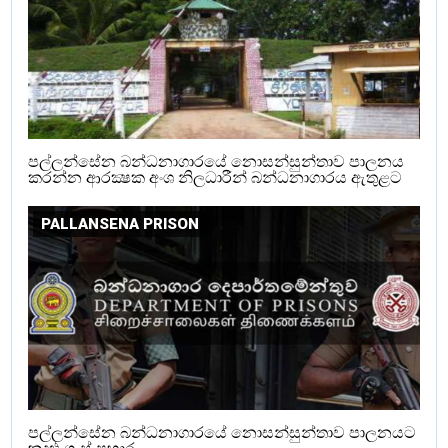
පල්ලන්සේන බන්ධනාගාරයේ නොසන්සුන්තාව පාලනය
කරන්න ආරක්‍ෂක අංශ නිලධාරීන් බන්ධනාගාරය ඇතුළට
PALLANSENA PRISON
පල්ලන්සේන බන්ධනාගාරයේ නොසන්සුන්තාව පාලනයට