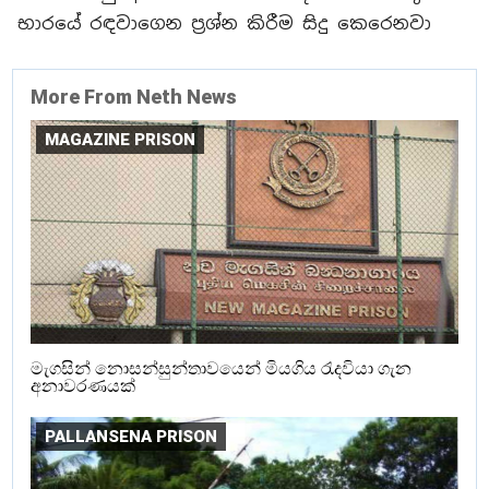
භාරයේ රඳවාගෙන ප්‍රශ්න කිරීම සිදු කෙරෙනවා
More From Neth News
MAGAZINE PRISON
මැගසින් නොසන්සුන්තාවයෙන් මියගිය රැදවියා ගැන
අනාවරණයක්
PALLANSENA PRISON