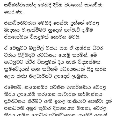
සම්බන්ධයෙන්ද මෙහිදී දීර්ඝ වශයෙන් සාකච්ඡා
කෙරුණා.
ජනාධිපතිවරයා මෙහිදී පෙන්වා දුන්නේ වෙරළ
ඛාදනය වැළැක්වීමට හුදෙක් ගල්වැටි දැමීම
ප්රායෝගික විසඳුමක් නොවන බවයි.
ඒ වෙනුවට ඔලුවිල් වරාය සහ ඒ ආශ්රිත ධීවර
වරාය පිළිබඳව අවධානය යොමු කරමින්, මේ
ගැටලුවට ස්ථීර විසඳුමක් දිය හැකි විද්‍යාත්මක
ක්‍රමවේදයක් ගැන කඩිනම් අධ්‍යයනයක් සිදු කරන
ලෙස රාජ්‍ය නිලධාරීන්ට උපදෙස් ලැබුණා.
එමෙන්ම, නැගෙනහිර පවතින ආකර්ෂණීය වෙරළ
තීරය උපයෝගී කරගෙන සංචාරක කර්මාන්තය
ප්‍රවර්ධනය කිරීමට ඇති ඉහළ හැකියාව පෙන්වා දුන්
ජනාධිපති අනුර කුමාර දිසානායක මහතා, වෙරළ
තීරය ආශ්‍රිත හෝටල් පවත්වාගෙන යාමේදී ඇතැම්