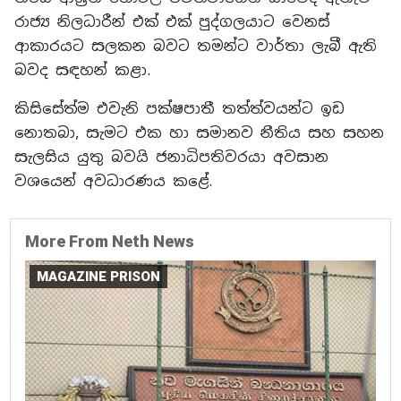
රාජ්‍ය නිලධාරීන් එක් එක් පුද්ගලයාට වෙනස්
ආකාරයට සලකන බවට තමන්ට වාර්තා ලැබී ඇති
බවද සඳහන් කළා.
කිසිසේත්ම එවැනි පක්ෂපාතී තත්ත්වයන්ට ඉඩ
නොතබා, සැමට එක හා සමානව නීතිය සහ සහන
සැලසිය යුතු බවයි ජනාධිපතිවරයා අවසාන
වශයෙන් අවධාරණය කළේ.
More From Neth News
MAGAZINE PRISON