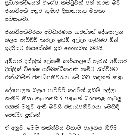
ප්‍රධානත්වයෙන් විශේෂ කමිටුවක් පත් කරන බව
ජනාධිපති අනුර කුමාර දිසානායක මහතා
පවසනවා.
ජනාධිපතිවරයා අවධාරණය කරන්නේ දේශපාලන
බලය පාවිච්චි කරලා ඉඩම් අල්ලා ගැනීමට මින්
ඉදිරියට කිසිසේත්ම ඉඩ නොතබන බවයි.
අම්පාර දිස්ත්‍රික් ලේකම් කාර්යාලයේ පැවති අම්පාර
දිස්ත්‍රික් විශේෂ සම්බන්ධීකරණ කමිටු රැස්වීමට
එක්වෙමින් ජනාධිපතිවරයා මේ බව සඳහන් කළා.
දේශපාලන බලය පාවිච්චි කරමින් ඉඩම් අල්ලා
ගැනීම නිසා නැගෙනහිර පළාතේ බරපතළ ගැටලු
රැසක් මතුව ඇති බවයි ජනාධිපතිවරයා මෙහිදී
පෙන්වා දුන්නේ.
ඒ අනුව, මෙම තත්ත්වය වහාම පාලනය කිරීම