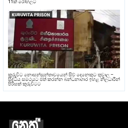
11ක් රෝහලට
KURUVITA PRISON
කුරුවිට නොසන්සුන්තාවයෙන් සිව් දෙනෙකුට තුවාල –
සිද්ධිය සමථයට පත් කරන්න බන්ධනාගාර ඉහළ නිලධාරීන්
පිරිසක් කුරුවිටට