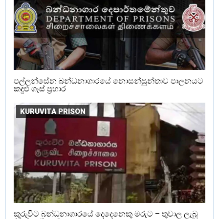
පල්ලන්සේන බන්ධනාගාරයේ නොසන්සුන්තාව පාලනයට
කදුළු ගෑස් ප්‍රහාර
KURUVITA PRISON
කුරුවිට බන්ධනාගාරයේ දෙදෙනෙකු මරුට – තුවාල ලැබූ