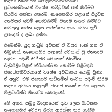
සඳහා නියෝජ්ය පොලිස්පතිවරයාගේ
ප්‍රධානත්වයෙන් විශේෂ කමිටුවක් පත් කිරීමට
පියවර ගන්නා අතරම, නැගෙනහිර පළාතේ සිදුවන
අනවසර ඉඩම් ගොඩකිරීම් වහාම නතර කිරීමට
කටයුතු කරන ලෙස ආරක්ෂක අංශ වෙත දැඩි
උපදෙස් ද ලබා දුන්නා.
එමෙන්ම, යුද ගැටුම් අවසන් වී වසර 16ක් ගත වී
තිබුණත්, නැගෙනහිර පළාතේ අවතැන් වූ ජනතාව
නැවත පදිංචි කිරීමට මෙතෙක් නිශ්චිත
වැඩපිළිවෙළක් ක්රියාත්මක නොවීම පිළිබඳව
ජනාධිපතිවරයාගේ විශේෂ අවධානය යොමු වුණා.
ඒ අනුව, එම ජනතාව කඩිනමින් නැවත පදිංචි කිරීම
සඳහා අවශ්‍ය සැලසුම් වහාම සකස් කරන ලෙසයි
නිලධාරීන්ට නියෝග කෙරුණේ.
මේ අතර, සමුද්‍ර ඛාදනයෙන් දැඩි ලෙස බැටකන
නැගෙනහිර වෙරළ තීරය ආරක්ෂා කර ගැනීම