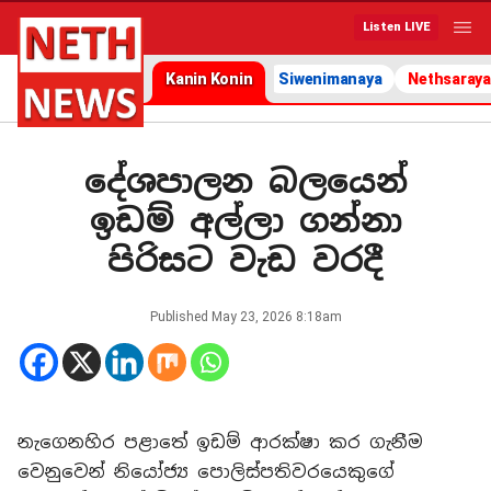
Listen LIVE
Kanin Konin
Siwenimanaya
Nethsaraya
දේශපාලන බලයෙන්
ඉඩම් අල්ලා ගන්නා
පිරිසට වැඩ වරදී
Published
May 23, 2026 8:18am
නැගෙනහිර පළාතේ ඉඩම් ආරක්ෂා කර ගැනීම
වෙනුවෙන් නියෝජ්‍ය පොලිස්පතිවරයෙකුගේ