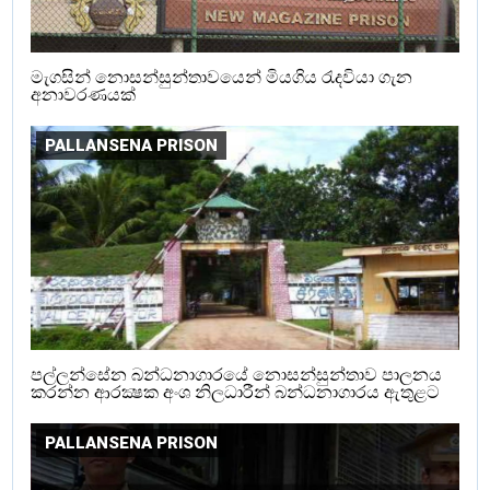
මැගසින් නොසන්සුන්තාවයෙන් මියගිය රැදවියා ගැන
අනාවරණයක්
PALLANSENA PRISON
පල්ලන්සේන බන්ධනාගාරයේ නොසන්සුන්තාව පාලනය
කරන්න ආරක්‍ෂක අංශ නිලධාරීන් බන්ධනාගාරය ඇතුළට
PALLANSENA PRISON