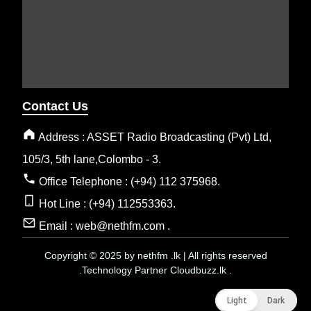
Contact Us
Address : ASSET Radio Broadcasting (Pvt) Ltd,
105/3, 5th lane,Colombo - 3.
Office Telephone : (+94) 112 375968.
Hot Line : (+94) 112553363.
Email : web@nethfm.com .
Copyright © 2025 by nethfm .lk | All rights reserved
.Technology Partner Cloudbuzz.lk .
Light
Light
Dark
Dark