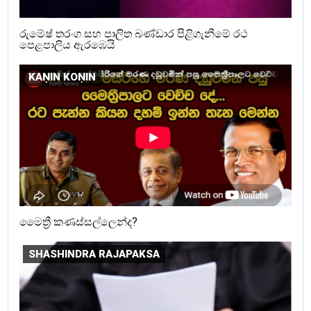
රුමේෂ් තරංග සහ පාලිත බණ්ඩාර පිළිගැනීමේ රථ
පෙළපාලිය ඇරඹෙයි
KAṆIN KOṆIN
මෛත්‍රී කණස්සල්ලෙන්ද?
SHASHINDRA RAJAPAKSA