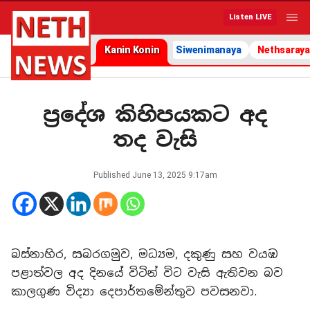
Listen LIVE
Kanin Konin
Siwenimanaya
Nethsaraya
ප්‍රදේශ කිහිපයකට අද
තද වැසි
Published
June 13, 2025 9:17am
බස්නාහිර, සබරගමුව, මධ්‍යම, දකුණු සහ වයඹ
පළාත්වල අද දිනයේ විටින් විට වැසි ඇතිවන බව
කාලගුණ විද්‍යා දෙපාර්තමේන්තුව පවසනවා.