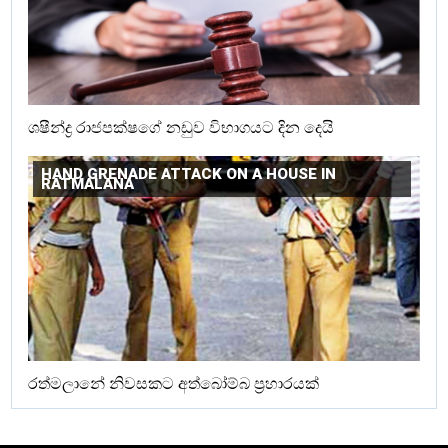
ශෂීන්ද්‍ර රාජපක්ෂගේ නඩුව විභාගයට දින දෙයි
HAND GRENADE ATTACK ON A HOUSE IN
RATMALANA
රත්මලානේ නිවසකට අත්බෝම්බ ප්‍රහාරයක්