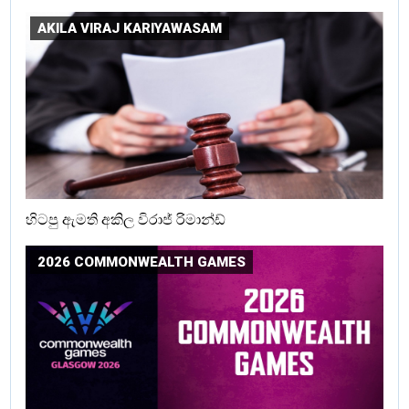
AKILA VIRAJ KARIYAWASAM
හිටපු ඇමති අකිල විරාජ් රිමාන්ඩ්
2026 COMMONWEALTH GAMES