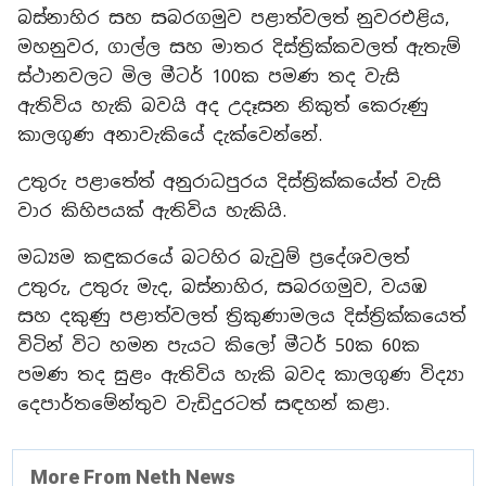
බස්නාහිර සහ සබරගමුව පළාත්වලත් නුවරඑළිය,
මහනුවර, ගාල්ල සහ මාතර දිස්ත්‍රික්කවලත් ඇතැම්
ස්ථානවලට මිල මීටර් 100ක පමණ තද වැසි
ඇතිවිය හැකි බවයි අද උදෑසන නිකුත් කෙරුණු
කාලගුණ අනාවැකියේ දැක්වෙන්නේ.
උතුරු පළාතේත් අනුරාධපුරය දිස්ත්‍රික්කයේත් වැසි
වාර කිහිපයක් ඇතිවිය හැකියි.
මධ්‍යම කඳුකරයේ බටහිර බැවුම් ප්‍රදේශවලත්
උතුරු, උතුරු මැද, බස්නාහිර, සබරගමුව, වයඹ
සහ දකුණු පළාත්වලත් ත්‍රිකුණාමලය දිස්ත්‍රික්කයෙත්
විටින් විට හමන පැයට කිලෝ මීටර් 50ක 60ක
පමණ තද සුළං ඇතිවිය හැකි බවද කාලගුණ විද්‍යා
දෙපාර්තමේන්තුව වැඩිදුරටත් සඳහන් කළා.
More From Neth News