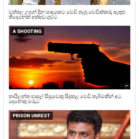
වත්තල උපන් දින සාදයකට වෙඩි තැබූ වෙඩික්කරු ඇතුළු
තිදෙනෙක් අත්අඩංගුවට
A SHOOTING
තායිලන්ත පාසල් සිසුවෙකු සිදුකළ වෙඩි තැබීමකින් අට
දෙනෙකු මරුට
PRISON UNREST