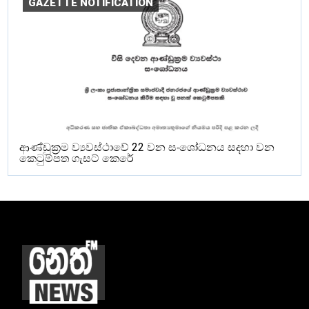
GAZETTE NOTIFICATION
ආණ්ඩුක්‍රම ව්‍යවස්ථාවේ 22 වන සංශෝධනය සදහා වන
කෙටුම්පත ගැසට් කෙරේ