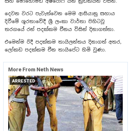
සහ මොහොමඩ් අෂ්රොෆ් යන ක්‍රීඩකයින් විසින්.
දෙවන වරට පැවැත්වෙන මෙම ආසියානු සහාය
දිවීමේ ශූරතාවේදී ශ්‍රී ලංකා වාර්තා පිහිටවූ
තරගයේ රන් පදක්කම චීනය විසින් දිනාගත්තා.
එමෙන්ම රිදී පදක්කම තායිලන්තය දිනාගත් අතර,
ලෝකඩ පදක්කම චීන තායිපේට හිමි වුණා.
More From Neth News
ARRESTED