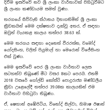
දිවීම ඉසව්වේ නව ශ්‍රී ලංකා වාර්තාවක් පිහිටුවීමට
ශ්‍රී ලංකා කණ්ඩායම සමත් වුණා.
තරගයේ සිව්වැනි ස්ථානය දිනාගනිමින් ශ්‍රී ලංකා
ක්‍රීඩකයින් මෙම දක්ෂතාව දැක්වූ අතර, ඒ සඳහා
ඔවුන් වැයකළ කාලය තත්පර 38.63 ක්.
මෙම තරගය සඳහා දෙනෙත් වීරරත්න, චමෝද්
යෝදසිංහ, චලිත් පියුමාල් හා මෙරොන් විජේසිංහ
එක් වුණා.
මෙම ඉසව්වේ පෙර ශ්‍රී ලංකා වාර්තාව ලෙස
සටහන්ව තිබුණේ මීට වසර 8කට පෙරයි. එනම්
2018 වසරේ ගෝල්ඩ් කෝස්ට් පොදුරාජ්‍ය මණ්ඩලීය
ක්‍රීඩා උළෙලේදී තත්පර 39.08ක කාලයකින් එම
වාර්තාව පිහිටුවා තිබුණා.
ඒ, ෂෙහාන් අඹේපිටිය, විනෝද් සිල්වා, හිමාෂ ඊෂාන්