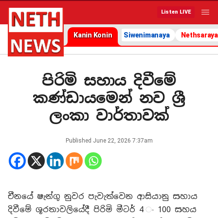
Listen LIVE
Kanin Konin
Siwenimanaya
Nethsaraya
පිරිමි සහාය දිවීමේ
කණ්ඩායමෙන් නව ශ්‍රී
ලංකා වාර්තාවක්
Published
June 22, 2026 7:37am
චීනයේ ෂැන්ගු නුවර පැවැත්වෙන ආසියානු සහාය
දිවීමේ ශූරතාවලියේදී පිරිමි මීටර් 4 ං 100 සහය