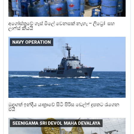
අගෝස්තුවේ ගෑස් මිලේ වෙනසක් නැහැ – ලිට්‍රෝ සහ
ලාෆ්ස් කියයි
NAVY OPERATION
මුදාගත් ඉන්දීය යාත්‍රාවේ සිටි පිරිස ඩෙල්ෆ් දූපතට රැගෙන
එයි
SEENIGAMA SRI DEVOL MAHA DEVALAYA