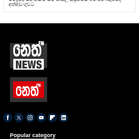
අත්අඩංගුවට
Popular category