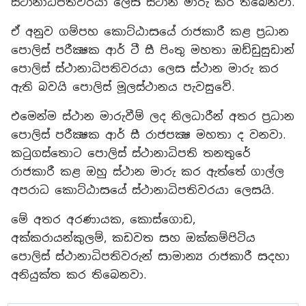
ස්ථානාධිපතිවරයා ලෙස ස්ථාන මාරු කර තිබෙනවා.
ඒ අනුව ගම්පහ කොට්ඨාසයේ රාජකාරී කළ ප්‍රධාන
පොලිස් පරීක්‍ෂක ආර් ටී සී පිංතු මහතා ඔඩ්ඩුසුඩාන්
පොලිස් ස්ථානාධිපතිවරයා ලෙස ස්ථාන මාරු කර
ඇති බවයි පොලිස් මූලස්ථානය පැවසුවේ.
එමෙන්ම ස්ථාන මාරුවීම් ලද නිලධාරීන් අතර ප්‍රධාන
පොලිස් පරීක්‍ෂක ආර් සී රාජපක්‍ෂ මහතා ද වනවා.
කටුගස්තොට පොලිස් ස්ථානාධිපති තනතුරේ
රාජකාරී කළ ඔහු ස්ථාන මාරු කර ඇත්තේ ගාල්ල
අපරාධ කොට්ඨාසයේ ස්ථානාධිපතිවරයා ලෙසයි.
මේ අතර අරණායක, කොස්ගොඩ,
අක්කරායන්කුලම්, කඩවත සහ ඔක්කම්පිටිය
පොලිස් ස්ථානාධිපතිවරුන් සාමාන්‍ය රාජකාරී සදහා
අනියුක්ත කර තිබෙනවා.