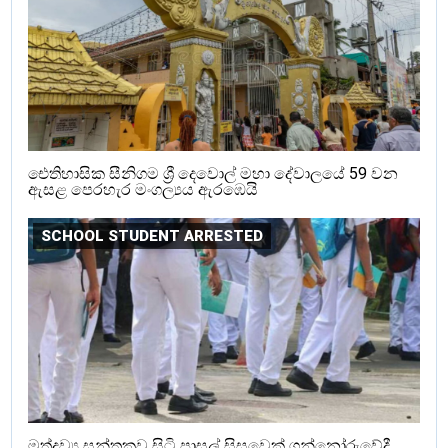
ඓතිහාසික සීනිගම ශ්‍රී දෙවොල් මහා දේවාලයේ 59 වන
ඇසළ පෙරහැර මංගල්‍යය ඇරඹෙයි
SCHOOL STUDENT ARRESTED
මත්ද්‍රව්‍ය සන්තකව සිටි පාසල් සිසුවෙක් ගන්නෝරුවේදී