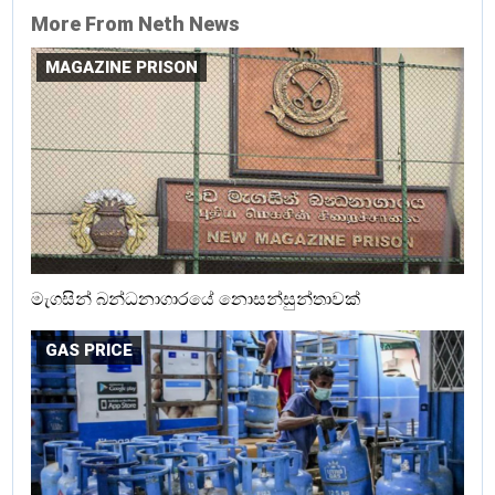
More From Neth News
MAGAZINE PRISON
මැගසින් බන්ධනාගාරයේ නොසන්සුන්තාවක්
GAS PRICE