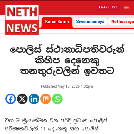
Listen LIVE
Kanin Konin
Siwenimanaya
Nethsaraya
පොලිස් ස්ථානාධිපතිවරුන්
කිහිප දෙනෙකු
තනතුරුවලින් ඉවතට
Published
May 15, 2026 1:02pm
වහාම ක්‍රියාත්මක වන පරිදි ප්‍රධාන පොලිස්
පරීක්‍ෂකවරුන් 11 දෙනෙකු සහ පොලිස්