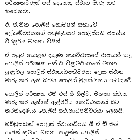
පරීක්‍ෂකවරුන් පස් දෙනෙකු ස්ථාන මාරු කර
තිබෙනවා.
ඒ, ජාතික පොලිස් කොමිෂන් සභාවේ
ලේකම්වරයාගේ අනුමැතියට පොලිස්පති ප්‍රියන්ත
වීරසූරිය මහතා විසින්.
ඒ අනුව කොළඹ දකුණ කොට්ඨාසයේ රාජකාරී කළ
පොලිස් පරීක්‍ෂක කේ සී වික්‍රමසිංහගේ මහතා
ලුණුවිල පොලිස් ස්ථානාධිපතිවරයා ලෙස ස්ථාන
මාරු කර ඇති බවයි පොලිස් මූලස්ථානය පැවසුවේ.
පොලිස් පරීක්‍ෂක එම් එස් සි සිල්වා මහතා ස්ථාන
මාරු කර ඇත්තේ ඇල්පිටිය කොට්ඨාසයේ සිට
කරන්දෙණිය පොලිස් ස්ථානාධිපතිවරයා ලෙසයි.
ඔඩ්ඩුසුඩාන් පොලිස් ස්ථානාධිපති බී ඒ ඩී එන්
රංජිත් කුමාර මහතා පාදුක්ක පොලිස්