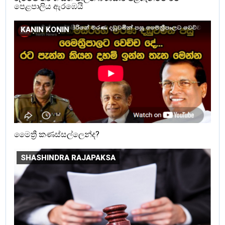
පෙළපාලිය ඇරඹෙයි
KAṆIN KOṆIN
මෛත්‍රී කණස්සල්ලෙන්ද?
SHASHINDRA RAJAPAKSA