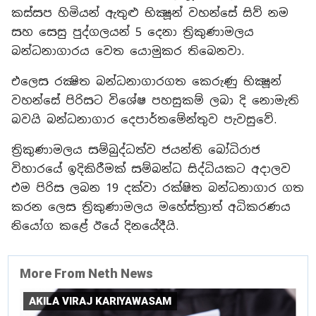
කස්සප හිමියන් ඇතුළු භික්‍ෂූන් වහන්සේ සිව් නම
සහ සෙසු පුද්ගලයන් 5 දෙනා ත්‍රිකුණාමලය
බන්ධනාගාරය වෙත යොමුකර තිබෙනවා.
එලෙස රක්‍ෂිත බන්ධනාගාරගත කෙරුණු භික්‍ෂූන්
වහන්සේ පිරිසට විශේෂ පහසුකම් ලබා දි නොමැති
බවයි බන්ධනාගාර දෙපාර්තමේන්තුව පැවසුවේ.
ත්‍රිකුණාමලය සම්බුද්ධත්ව ජයන්ති බෝධිරාජ
විහාරයේ ඉදිකිරීමක් සම්බන්ධ සිද්ධියකට අදාලව
එම පිරිස ලබන 19 දක්වා රක්ෂිත බන්ධනාගාර ගත
කරන ලෙස ත්‍රිකුණාමලය මහේස්ත්‍රාත් අධිකරණය
නියෝග කළේ ඊයේ දිනයේදීයි.
More From Neth News
AKILA VIRAJ KARIYAWASAM