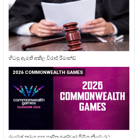
හිටපු ඇමති අකිල විරාජ් රිමාන්ඩ්
2026 COMMONWEALTH GAMES
රුමේෂ් තරංග සහ පාලිත බණ්ඩාර පිළිගැනීමේ රථ