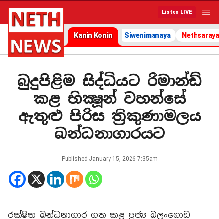
Listen LIVE
Kanin Konin
Siwenimanaya
Nethsaraya
බුදුපිළිම සිද්ධියට රිමාන්ඩ්
කළ භික්‍ෂූන් වහන්සේ
ඇතුළු පිරිස ත්‍රිකුණාමලය
බන්ධනාගාරයට
Published
January 15, 2026 7:35am
රක්ෂිත බන්ධනාගාර ගත කළ පූජ්‍ය බලංගොඩ