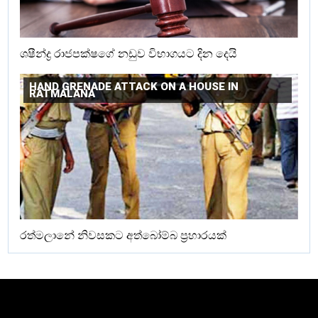
ශෂීන්ද්‍ර රාජපක්ෂගේ නඩුව විභාගයට දින දෙයි
HAND GRENADE ATTACK ON A HOUSE IN
RATMALANA
රත්මලානේ නිවසකට අත්බෝම්බ ප්‍රහාරයක්