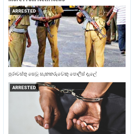
ARRESTED
පුරාවස්තු සෙවූ සැකකරුවෙකු පොලිස් දැලේ
ARRESTED