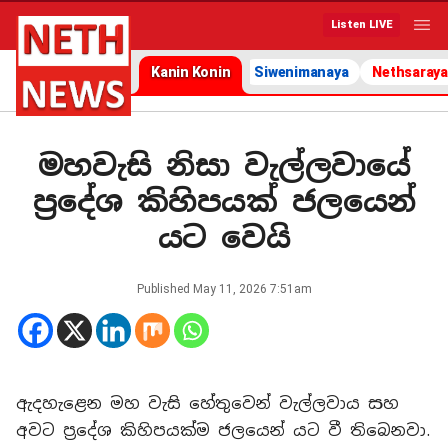
Listen LIVE
Kanin Konin
Siwenimanaya
Nethsaraya
මහවැසි නිසා වැල්ලවායේ
ප්‍රදේශ කිහිපයක් ජලයෙන්
යට වෙයි
Published
May 11, 2026 7:51am
ඇදහැළෙන මහ වැසි හේතුවෙන් වැල්ලවාය සහ
අවට ප්‍රදේශ කිහිපයක්ම ජලයෙන් යට වී තිබෙනවා.