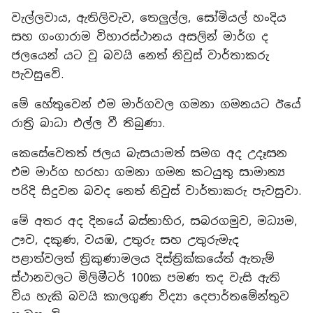
වැල්ලවාය, ඇතිලිවැව, තෙලුල්ල, සෝමියල් හංදිය
සහ ගංගාරාම විහාරස්ථානය අසලින් මාර්ග ද
ජලයෙන් යට වූ බවයි නෙත් නිවුස් වාර්තාකරු
පැවසුවේ.
මේ හේතුවෙන් එම මාර්ගවල ගමනා ගමනයට ඊයේ
රාත්‍රි බාධා එල්ල වී තිබුණා.
කෙසේවෙතත් ජලය බැසයාමත් සමග අද උදෑසන
එම මාර්ග හරහා ගමනා ගමන කටයුතු සාමාන්‍ය
පරිදි සිදුවන බවද නෙත් නිවුස් වාර්තාකරු පැවසුවා.
මේ අතර අද දිනයේ බස්නාහිර, සබරගමුව, මධ්‍යම,
ඌව, දකුණ, වයඹ, උතුරු සහ උතුරුමැද
පළාත්වලත් ත්‍රිකුණාමලය දිස්ත්‍රික්කයේත් ඇතැම්
ස්ථානවලට මිලිමීටර් 100ක පමණ තද වැසි ඇති
විය හැකි බවයි කාලගුණ විද්‍යා දෙපාර්තමේන්තුව