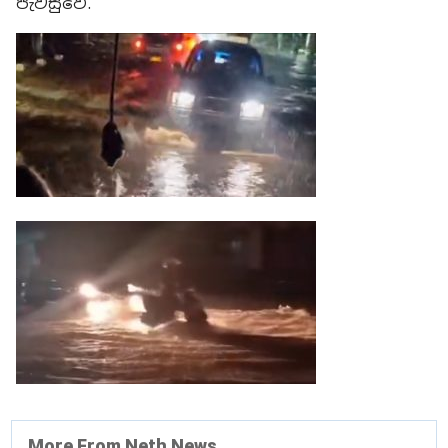
පැවසුවේ.
More From Neth News