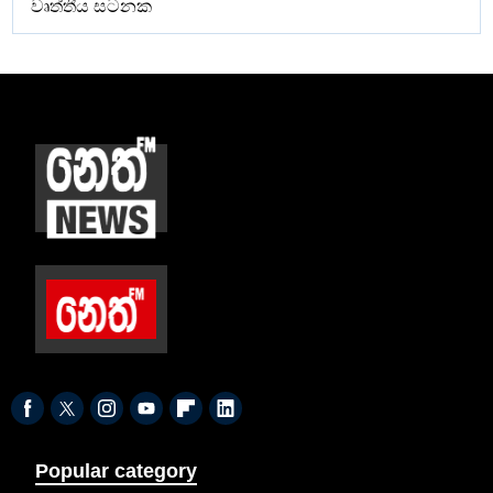
වෘත්තීය සටනක
Popular category