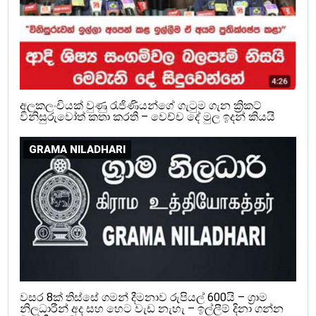
අලකලංචියක් වුණු රැජිණියන්ගේ ගැටුම ගැන ක්‍රිකට්
විනිසුරුවෝත් කතා කරති – වෙච්ච දේ මුල ඉදන් කියයි
GRAMA NILADHARI
වසර 8ක් තිස්සේ ගමන් දීමනාව රුපියල් 600යි – ග්‍රාම
නිලධාරීන් අද සහ හෙට වැඩ නැහැ – ඉල්ලීම් දිනා ගන්න