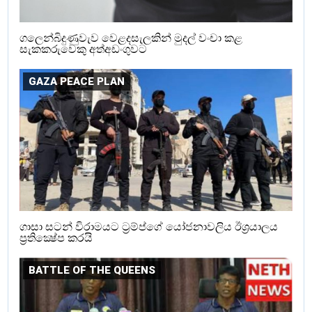
ගලෙන්බිදුණුවැව වෙළදසැලකින් මුදල් වංචා කළ
සැකකරුවෙකු අත්අඩංගුවට
GAZA PEACE PLAN
ගාසා සටන් විරාමයට ට්‍රම්ප්ගේ යෝජනාවලිය ඊශ්‍රයාලය
ප්‍රතික්‍ෂේප කරයි
BATTLE OF THE QUEENS‍