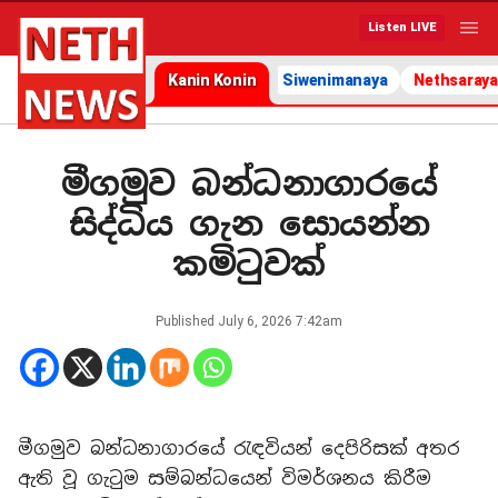
Listen LIVE
Kanin Konin
Siwenimanaya
Nethsaraya
මීගමුව බන්ධනාගාරයේ
සිද්ධිය ගැන සොයන්න
කමිටුවක්
Published
July 6, 2026 7:42am
මීගමුව බන්ධනාගාරයේ රැඳවියන් දෙපිරිසක් අතර
ඇති වූ ගැටුම සම්බන්ධයෙන් විමර්ශනය කිරීම