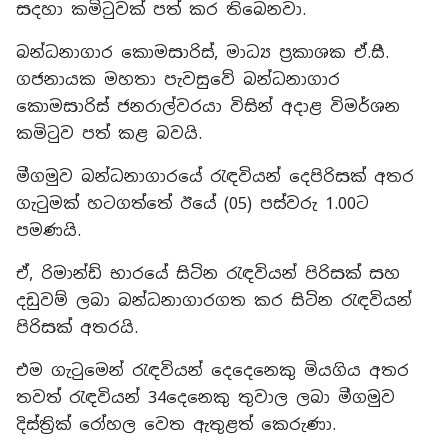
සදහා කමිටුවක් පත් කර තිබෙනවා.
බන්ධනාගාර කොමසාරිස්, මාධ්‍ය ප්‍රකාශක ඒ.සී.
ගජනායක මහතා පැවසුවේ බන්ධනාගාර
කොමසාරිස් ජනරාල්වරයා විසින් අදාළ විමර්ශන
කමිටුව පත් කළ බවයි.
මීගමුව බන්ධනාගාරයේ රැඳවියන් දෙපිරිසක් අතර
ගැටුමක් හටගත්තේ ඊයේ (05) පස්වරු 1.00ට
පමණයි.
ඒ, රිමාන්ඩ් භාරයේ සිටින රැඳවියන් පිරිසක් සහ
දඩුවම් ලබා බන්ධනාගාරගත කර සිටින රැඳවියන්
පිරිසක් අතරයි.
එම ගැටුමෙන් රැඳවියන් දෙදෙනෙකු මියගිය අතර
තවත් රැඳවියන් 34දෙනෙකු තුවාල ලබා මීගමුව
දිස්ත්‍රික් රෝහල වෙත ඇතුළත් කෙරුණා.