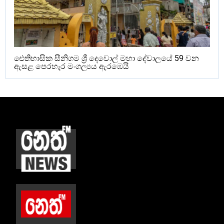
ඓතිහාසික සීනිගම ශ්‍රී දෙවොල් මහා දේවාලයේ 59 වන
ඇසළ පෙරහැර මංගල්‍යය ඇරඹෙයි