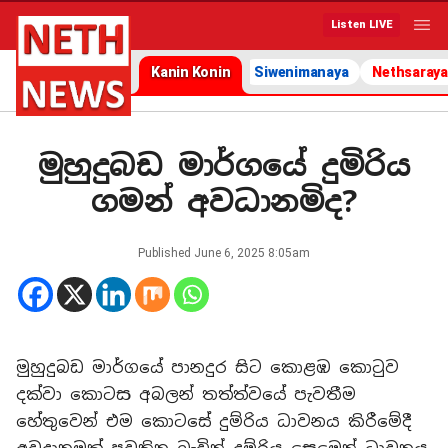
Listen LIVE
Kanin Konin
Siwenimanaya
Nethsaraya
මුහුදුබඩ මාර්ගයේ දුමිරිය
ගමන් අවධානමිද?
Published
June 6, 2025 8:05am
මුහුදුබඩ මාර්ගයේ පානදුර සිට කොළඹ කොටුව
දක්වා කොටස අබලන් තත්ත්වයේ පැවතීම
හේතුවෙන් එම කොටසේ දුම්රිය ධාවනය කිරීමේදී