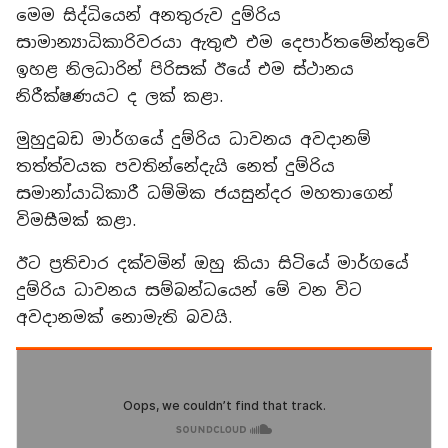
මෙම සිද්ධියෙන් අනතුරුව දුම්රිය
සාමාන්‍යාධිකාරිවරයා ඇතුළු එම දෙපාර්තමේන්තුවේ
ඉහළ නිලධාරින් පිරිසක් ඊයේ එම ස්ථානය
නිරීක්ෂණයට ද ලක් කළා.
මුහුදුබඩ මාර්ගයේ දුම්රිය ධාවනය අවදානම්
තත්ත්වයක පවතින්නේදැයි නෙත් දුම්රිය
සමානා්‍යාධිකාරී ධම්මික ජයසුන්දර මහතාගෙන්
විමසීමක් කළා.
ඊට ප්‍රතිචාර දක්වමින් ඔහු කියා සිටියේ මාර්ගයේ
දුම්රිය ධාවනය සම්බන්ධයෙන් මේ වන විට
අවදානමක් නොමැති බවයි.