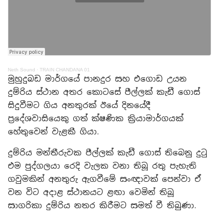
Neth Sound
·
TRAIN CHANDANA 01
මුහුදුබඩ මාර්ගයේ පානදුර සහ එගොඩ උයන
දුම්රිය ස්ථාන අතර කොටසේ පීල්ලක් කැඩී ගොස්
සිදුවීමට ගිය අනතුරක් ඊයේ දිනයේදී
ප්‍රදේශවාසියෙකු ගත් ක්ෂණික ක්‍රියාමාර්ගයක්
හේතුවෙන් වැළකී ගියා.
දුම්රිය මන්තීරුවක පීල්ලක් කැඩී ගොස් තිබෙනු දුටු
එම පුද්ගලයා රෙදි වැලක වනා තිබූ රතු පැහැති
ගවුමකින් අනතුරු ඇගවීමේ සංඥාවක් පෙන්වා ඒ
වන විට අදාළ ස්ථානයට ළඟා වෙමින් තිබූ
සාගරිකා දුම්රිය නතර කිරීමට සමත් වී තිබුණා.