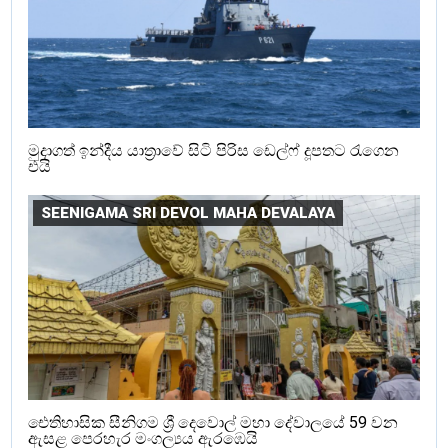
මුදාගත් ඉන්දීය යාත්‍රාවේ සිටි පිරිස ඩෙල්ෆ් දූපතට රැගෙන
එයි
SEENIGAMA SRI DEVOL MAHA DEVALAYA
ඓතිහාසික සීනිගම ශ්‍රී දෙවොල් මහා දේවාලයේ 59 වන
ඇසළ පෙරහැර මංගල්‍යය ඇරඹෙයි