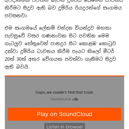
අවදානමක් පවතින බැවින් දුම්රිය සෙමෙන් ධාවනය
කිරීමට සිදුව ඇති බව දුම්රිය රියදුරන්ගේ සංගමය
පවසනවා.
එම සංගමයේ ලේකම් චන්දන වියන්දූව මහතා
පැවසුවේ වසර ගණනාවක සිට පවතින මෙම
ගැටලුව හේතුවෙන් පානදුර සිට කොළඹ කොටුව
දක්වා දුම්රිය ධාවනය කිරීම පැයට කිලෝ මීටර්
20ත් 30ත් අතර වේගයක පවත්වා ගැනීමට සිදුව
ඇති බවයි.