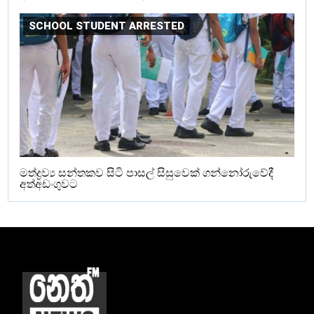
SCHOOL STUDENT ARRESTED
මත්ද්‍රව්‍ය සන්තකව සිටි පාසල් සිසුවෙක් ගන්නෝරුවේදී
අත්අඩංගුවට