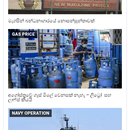
මැගසින් බන්ධනාගාරයේ නොසන්සුන්තාවක්
GAS PRICE
අගෝස්තුවේ ගෑස් මිලේ වෙනසක් නැහැ – ලිට්‍රෝ සහ
ලාෆ්ස් කියයි
NAVY OPERATION