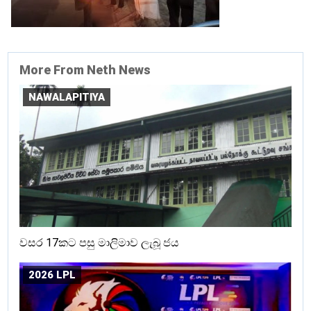
More From Neth News
NAWALAPITIYA
වසර 17කට පසු මාලිමාව ලැබූ ජය
2026 LPL