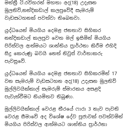
මන්ත්‍රී ටි.රවිහරන් මහතා අද(18) උදැසන
මුලතිව්,නන්දිකඩාල් කලපුවේදී සැමරුම්
වැඩසටහනක් පවත්වා තිබෙනවා.
යුද්ධයෙන් මියගිය දෙමළ ජනතාව සිහිකර
නන්දිකඩාල් කලපුව වෙත මල් ඉසිමින් මියගිය
පිරිස්වල ආත්මයට ශාන්තිය ප්‍රාර්ථනා කිරීම එහිදි
සිදු කෙරුණු බවයි නෙත් නිවුස් වාර්තාකරු
පැවසුවේ.
යුද්ධයෙන් මියගිය දෙමළ ජනතාව සිහිකරමින් 17
වන සැමරුම් වැඩසටහන අද(18) උදැසන මුලතිව්
මුල්ලිවයික්කාල් සැමරුම් ස්මාරකය අසළදි
පැවැත්වීමට නියමිතව තිබුණා.
මුල්ලිවයික්කාල් වෙරළ තීරයේ ෆාරා 3 නැව පැවති
වෙරළ සීමාවේ අද විශේෂ දේව පූජාවක් පවත්වමින්
මියගිය පිරිස්වල ආත්මයට ශාන්තිය ප්‍රාර්ථනා