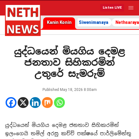
Listen LIVE
Kanin Konin
Siwenimanaya
Nethsaraya
යුද්ධයෙන් මියගිය දෙමළ
ජනතාව සිහිකරමින්
උතුරේ සැමරුම්
Published
May 18, 2026 8:00am
යුද්ධයෙන් මියගිය දෙමළ ජනතාව සිහිකරමින්
ඉලංගෙයි තමිල් අරසු කච්චි පක්ෂයේ පාර්ලිමේන්තු