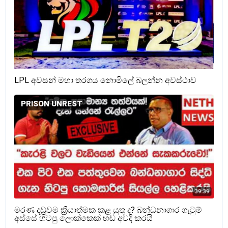
LPL අවසන් මහා තරගය නොමිලේ බලන්න අවස්ථාව
PRISON UNREST
මරණ දඩුවම ක්‍රියාත්මක කළ යුතු ද? බන්ධනාගාර ගැටුම්
අස්සේ හිටපු ලොක්කෙක් හඬ අවදි කරයි