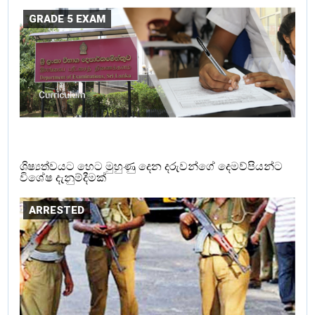
GRADE 5 EXAM
ශිෂ්‍යත්වයට හෙට මුහුණු දෙන දරුවන්ගේ දෙමව්පියන්ට
විශේෂ දැනුම්දීමක්
ARRESTED