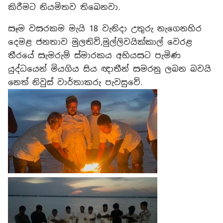
කිරීමට නියමිතව තිබෙනවා.
සෑම වසරකම මැයි 18 වැනිදා උතුරු නැගෙනහිර
දෙමළ ජනතාව මුලතිව්,මුල්ලිවයික්කාල් වෙරළ
තීරයේ සැමරුම් ස්මාරකය අභියසට පැමිණ
යුද්ධයෙන් මියගිය සිය ඥාතීන් සමරනු ලබන බවයි
නෙත් නිවුස් වාර්තාකරු පැවසුවේ.