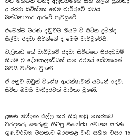
වන මහින්දා නන්ද අලුත්ගමගේ සහ නලින් ප්‍රනාන්දු
ද රදවා සිටින්නෙ මෙම වාට්ටුවේ බවයි
බන්ධනාගාර ආරංචි පැවසුවේ.
එමෙන්ම මරණ දඬුවම නියම වී සිටින දුමින්ද
සිල්වා රදවා සිටින්නේ ද මෙම වාට්ටුවේයි.
වැලිකඩ කේ වාට්ටුවේ රදවා සිටින්නෙ සිරදඩුවම්
නියම වූ දේශපාලඣියින් සහ රජයේ සේවකයන්
බවයි වාර්තා වුණේ.
ඒ අනුව ඔවුන් විශේෂ ආරක්ෂාවක් යටතේ රදවා
සිටින බවයි වැඩිදුරටත් වාර්තා වුණේ.
දූෂණ චෝදනා එල්ල කර තිබූ නඩු හතරකට
වරදකරු කෙරුණු හිටපු නියෝජ්‍ය අමාත්‍ය සරණ
ගුණවර්ධන මහතාට බරපතළ වැඩ සහිත වසර 16