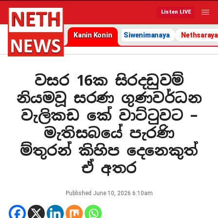
Listen LIVE
Kanin Konin
Siwenimanaya
Nethsaraya
වසර 16ක සිරදඩුවම්
නියමවූ සරණ ගුණවර්ධන
වැලිකඩ කේ වාට්ටුවට –
මැතිසබයේ පැරණි
ම්තුරන් කිහිප දෙනෙකුත්
ඒ අතර
Published
June 10, 2026 6:10am