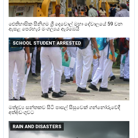
ඓතිහාසික සීනිගම ශ්‍රී දෙවොල් මහා දේවාලයේ 59 වන
ඇසළ පෙරහැර මංගල්‍යය ඇරඹෙයි
SCHOOL STUDENT ARRESTED
මත්ද්‍රව්‍ය සන්තකව සිටි පාසල් සිසුවෙක් ගන්නෝරුවේදී
අත්අඩංගුවට
RAIN AND DISASTERS