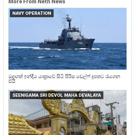
More From Neth News
NAVY OPERATION
මුදාගත් ඉන්දීය යාත්‍රාවේ සිටි පිරිස ඩෙල්ෆ් දූපතට රැගෙන
එයි
SEENIGAMA SRI DEVOL MAHA DEVALAYA