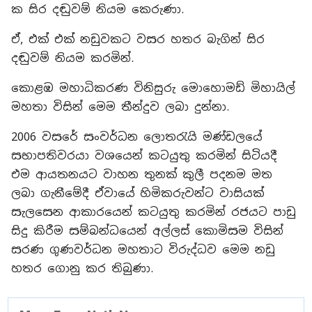
ක සිර දඬුවම් නියම කෙරුණා.
ඒ, එක් එක් නඩුවකට වසර හතර බැගින් සිර
දඬුවම් නියම කරමින්.
කොළඹ මහාධිකරණ විනිසුරු මොහොමඩ් මිහායිල්
මහතා විසින් මෙම තීන්දුව ලබා දුන්නා.
2006 වසරේ සංවර්ධන ලොතරැයි මණ්ඩලයේ
සභාපතිවරයා වශයෙන් කටයුතු කරමින් සිටියදී
එම ආයතනයට වාහන තුනක් කුලී පදනම මත
ලබා ගැනීමේදී ඒවායේ හිමිකරුවන්ට වාසියක්
සැලසෙන ආකාරයෙන් කටයුතු කරමින් රජයට පාඩු
සිදු කිරීම සම්බන්ධයෙන් අල්ලස් කොමිසම විසින්
සරණ ගුණවර්ධන මහතාට විරුද්ධව මෙම නඩු
හතර ගොනු කර තිබුණා.