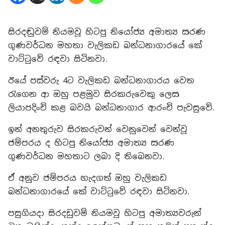
සිරදඬුවම් නියමවූ හිටපු නියෝජ්‍ය අමාත්‍ය සරණ
ගුණවර්ධන මහතා වැලිකඩ බන්ධනාගාරයේ කේ
වාට්ටුවේ රඳවා සිටිනවා.
ඊයේ පස්වරු 4ට වැලිකඩ බන්ධනාගාරය වෙත
රැගෙන ආ ඔහු පළමුව සිරකරුවෙකු ලෙස
ලියාපදිංචි කළ බවයි බන්ධනාගාර ආරංචි පැවසුවේ.
ඉන් අනතුරුව සිරකරුවන් වෙනුවෙන් වෙන්වූ
ජම්පරය ද හිටපු නියෝජ්‍ය අමාත්‍ය සරණ
ගුණවර්ධන මහතාට ලබා දි තිබෙනවා.
ඒ අනුව ජම්පරය හැදගත් ඔහු වැලිකඩ
බන්ධනාගාරයේ කේ වාට්ටුවේ රඳවා සිටිනවා.
පසුගියදා සිරදඩුවම් නියමවු හිටපු අමාත්‍යවරුන්