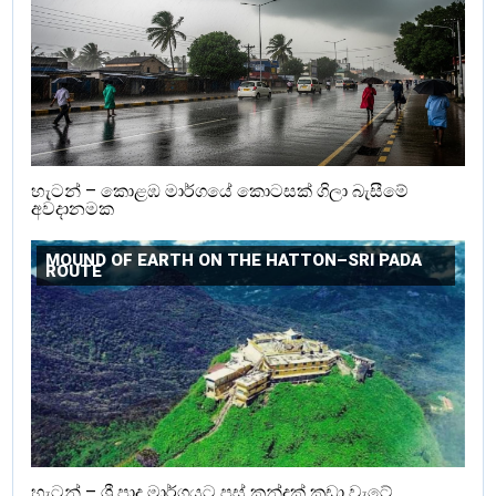
හැටන් – කොළඹ මාර්ගයේ කොටසක් ගිලා බැසීමේ
අවදානමක
MOUND OF EARTH ON THE HATTON–SRI PADA
ROUTE
හැටන් – ශ්‍රී පාද මාර්ගයට පස් කන්දක් කඩා වැටේ