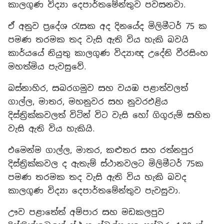
කාලගුණ විද්‍යා දෙපාර්තමේන්තුව පවසනවා.
ඒ අනුව ප්‍රදේශ රැසක අද දිනයේද මිලිමීටර් 75 ක
පමණ තරමක තද වැසි ඇති විය හැකි බවයි
කාර්යයේ නියුතු කාලගුණ විද්‍යාඥ උදේනි වීරසිංහ
මහත්මිය පැවසුවේ.
බස්නාහිර, සබරගමුව සහ වයඹ පළාත්වලත්
ගාල්ල, මාතර, මහනුවර සහ නුවරඑළිය
දිස්ත්‍රික්කවලත් විටින් විට වැසි හෝ ගිගුරුම් සහිත
වැසි ඇති විය හැකියි.
එමෙන්ම ගාල්ල, මාතර, කළුතර සහ රත්නපුර
දිස්ත්‍රික්කවල ද ඇතැම් ස්ථානවලට මිලිමීටර් 75ක
පමණ තරමක තද වැසි ඇති විය හැකි බවද
කාලගුණ විද්‍යා දෙපාර්තමේන්තුව පැවසුවා.
ඌව පළාතේත් අම්පාර සහ මඩකලපුව