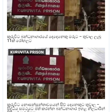
කුරුවිට බන්ධනාගාරයේ දෙදෙනෙකු මරුට – තුවාල ලැබූ
11ක් රෝහලට
KURUVITA PRISON
කුරුවිට නොසන්සුන්තාවයෙන් සිව් දෙනෙකුට තුවාල –
සිද්ධිය සමථයට පත් කරන්න බන්ධනාගාර ඉහළ නිලධාරීන්