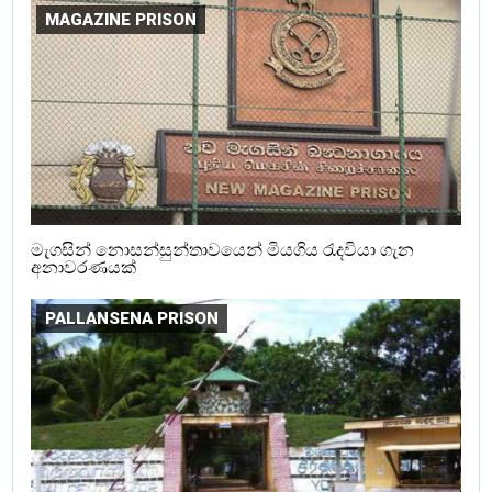
MAGAZINE PRISON
මැගසින් නොසන්සුන්තාවයෙන් මියගිය රැදවියා ගැන
අනාවරණයක්
PALLANSENA PRISON