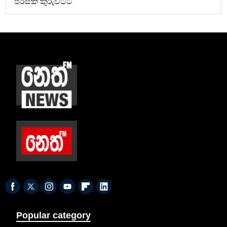
පිරිසක් කුරුවිටට
Popular category