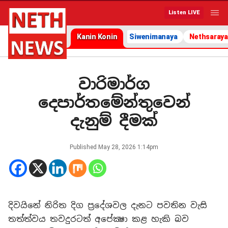
Listen LIVE
Kanin Konin
Siwenimanaya
Nethsaraya
වාරිමාර්ග
දෙපාර්තමේන්තුවෙන්
දැනුම් දීමක්
Published
May 28, 2026 1:14pm
දිවයිනේ නිරිත දිග ප්‍රදේශවල දැනට පවතින වැසි
තත්ත්වය තවදුරටත් අපේක්‍ෂා කළ හැකි බව