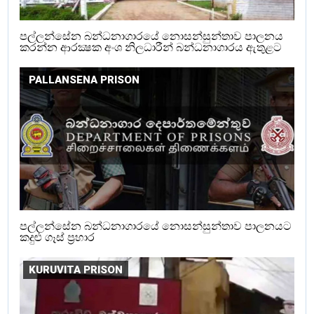
පල්ලන්සේන බන්ධනාගාරයේ නොසන්සුන්තාව පාලනය
කරන්න ආරක්‍ෂක අංශ නිලධාරීන් බන්ධනාගාරය ඇතුළට
PALLANSENA PRISON
පල්ලන්සේන බන්ධනාගාරයේ නොසන්සුන්තාව පාලනයට
කදුළු ගෑස් ප්‍රහාර
KURUVITA PRISON