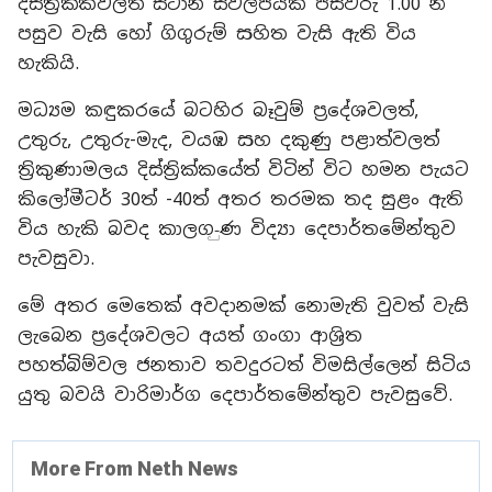
දිස්ත්‍රික්කවලත් ස්ථාන ස්වල්පයක පස්වරු 1.00 න්
පසුව වැසි හෝ ගිගුරුම් සහිත වැසි ඇති විය
හැකියි.
මධ්‍යම කඳුකරයේ බටහිර බෑවුම් ප්‍රදේශවලත්,
උතුරු, උතුරු-මැද, වයඹ සහ දකුණු පළාත්වලත්
ත්‍රිකුණාමලය දිස්ත්‍රික්කයේත් විටින් විට හමන පැයට
කිලෝමීටර් 30ත් -40ත් අතර තරමක තද සුළං ඇති
විය හැකි බවද කාලග-ුණ විද්‍යා දෙපාර්තමේන්තුව
පැවසුවා.
මේ අතර මෙතෙක් අවදානමක් නොමැති වුවත් වැසි
ලැබෙන ප්‍රදේශවලට අයත් ගංගා ආශ්‍රිත
පහත්බිම්වල ජනතාව තවදුරටත් විමසිල්ලෙන් සිටිය
යුතු බවයි වාරිමාර්ග දෙපාර්තමේන්තුව පැවසුවේ.
More From Neth News