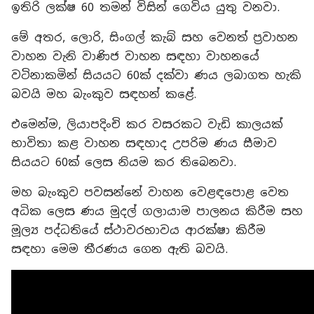
ඉතිරි ලක්ෂ 60 තමන් විසින් ගෙවිය යුතු වනවා.
මේ අතර, ලොරි, සිංගල් කැබ් සහ වෙනත් ප්‍රවාහන
වාහන වැනි වාණිජ වාහන සඳහා වාහනයේ
වටිනාකමින් සියයට 60ක් දක්වා ණය ලබාගත හැකි
බවයි මහ බැංකුව සඳහන් කළේ.
එමෙන්ම, ලියාපදිංචි කර වසරකට වැඩි කාලයක්
භාවිතා කළ වාහන සඳහාද උපරිම ණය සීමාව
සියයට 60ක් ලෙස නියම කර තිබෙනවා.
මහ බැංකුව පවසන්නේ වාහන වෙළඳපොළ වෙත
අධික ලෙස ණය මුදල් ගලායාම පාලනය කිරීම සහ
මූල්‍ය පද්ධතියේ ස්ථාවරභාවය ආරක්ෂා කිරීම
සඳහා මෙම තීරණය ගෙන ඇති බවයි.