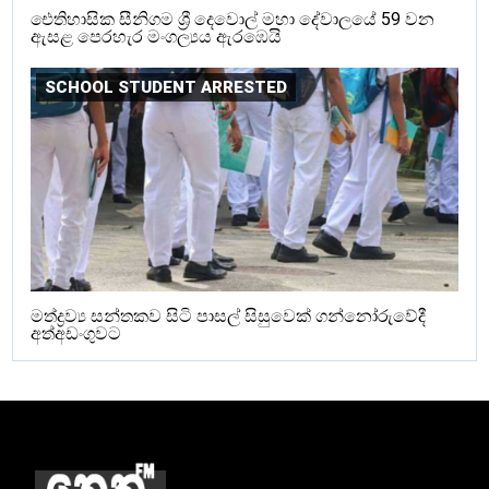
ඓතිහාසික සීනිගම ශ්‍රී දෙවොල් මහා දේවාලයේ 59 වන
ඇසළ පෙරහැර මංගල්‍යය ඇරඹෙයි
SCHOOL STUDENT ARRESTED
මත්ද්‍රව්‍ය සන්තකව සිටි පාසල් සිසුවෙක් ගන්නෝරුවේදී
අත්අඩංගුවට