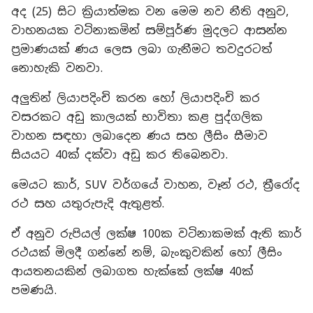
අද (25) සිට ක්‍රියාත්මක වන මෙම නව නීති අනුව,
වාහනයක වටිනාකමින් සම්පූර්ණ මුදලට ආසන්න
ප්‍රමාණයක් ණය ලෙස ලබා ගැනීමට තවදුරටත්
නොහැකි වනවා.
අලුතින් ලියාපදිංචි කරන හෝ ලියාපදිංචි කර
වසරකට අඩු කාලයක් භාවිතා කළ පුද්ගලික
වාහන සඳහා ලබාදෙන ණය සහ ලීසිං සීමාව
සියයට 40ක් දක්වා අඩු කර තිබෙනවා.
මෙයට කාර්, SUV වර්ගයේ වාහන, වෑන් රථ, ත්‍රීරෝද
රථ සහ යතුරුපැදි ඇතුළත්.
ඒ අනුව රුපියල් ලක්ෂ 100ක වටිනාකමක් ඇති කාර්
රථයක් මිලදී ගන්නේ නම්, බැංකුවකින් හෝ ලීසිං
ආයතනයකින් ලබාගත හැක්කේ ලක්ෂ 40ක්
පමණයි.