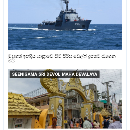
මුදාගත් ඉන්දීය යාත්‍රාවේ සිටි පිරිස ඩෙල්ෆ් දූපතට රැගෙන
එයි
SEENIGAMA SRI DEVOL MAHA DEVALAYA