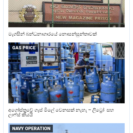
මැගසින් බන්ධනාගාරයේ නොසන්සුන්තාවක්
GAS PRICE
අගෝස්තුවේ ගෑස් මිලේ වෙනසක් නැහැ – ලිට්‍රෝ සහ
ලාෆ්ස් කියයි
NAVY OPERATION