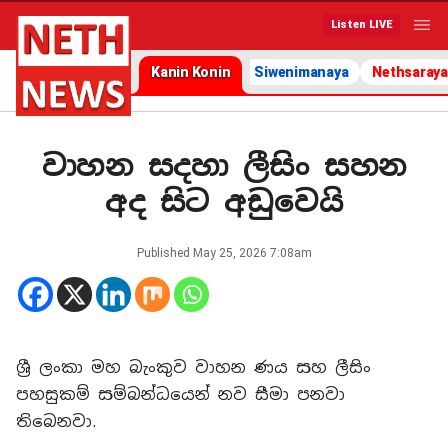
Listen LIVE
Kanin Konin
Siwenimanaya
Nethsaraya
වාහන සදහා ලීසිං සහන
අද සිට අඩුවෙයි
Published
May 25, 2026 7:08am
ශ්‍රී ලංකා මහ බැංකුව වාහන ණය සහ ලීසිං
පහසුකම් සම්බන්ධයෙන් නව සීමා පනවා
තිබෙනවා.