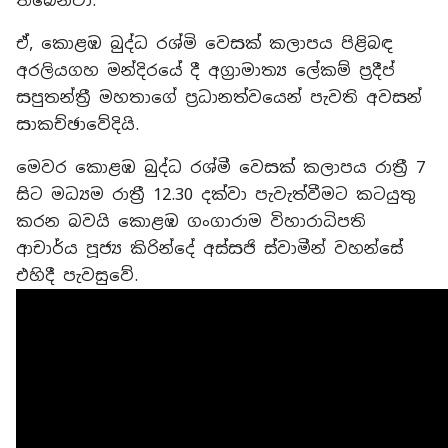
තිබෙනවා.
ඒ, කොළඹ බුද්ධ රශ්මි වෙසක් කලාපය පිළිබඳ
අරලියගහ මන්දිරයේ දී අග්‍රාමාත්‍ය ලේකම් ප්‍රදීප්
සපුතන්ත්‍රී මහතාගේ ප්‍රධානත්වයෙන් පැවති අවසන්
සාකච්ඡාවේදියි.
මෙවර කොළඹ බුද්ධ රශ්මී වෙසක් කලාපය රාත්‍රී 7
සිට මධ්‍යම රාත්‍රී 12.30 දක්වා පැවැත්වීමට කටයුතු
කරන බවයි කොළඹ ගංගාරාම විහාරාධිපති
ආචාර්ය පූජ්‍ය කිරින්දේ අස්සජි ස්වාමීන් වහන්සේ
එහිදී පැවසුවේ.