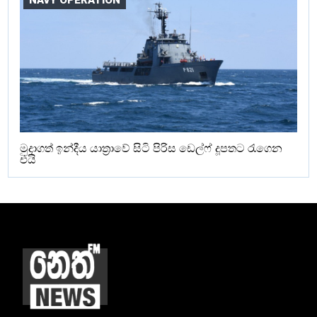
NAVY OPERATION
මුදාගත් ඉන්දීය යාත්‍රාවේ සිටි පිරිස ඩෙල්ෆ් දූපතට රැගෙන
එයි