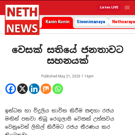
Listen LIVE
Kanin Konin
Siwenimanaya
Nethsaraya
වෙසක් සතියේ ජනතාවට
සහනයක්
Published
May 21, 2026 1:16pm
ඉන්ධන හා විදුලිය භාවිත කිරීම සඳහා රජය
මඟින් පනවා තිබූ රෙගුලාසි වෙසක් උත්සවය
වෙනුවෙන් ලිහිල් කිරීමට රජය තීරණය කර