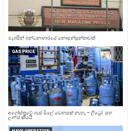
මැගසින් බන්ධනාගාරයේ නොසන්සුන්තාවක්
GAS PRICE
අගෝස්තුවේ ගෑස් මිලේ වෙනසක් නැහැ – ලිට්‍රෝ සහ
ලාෆ්ස් කියයි