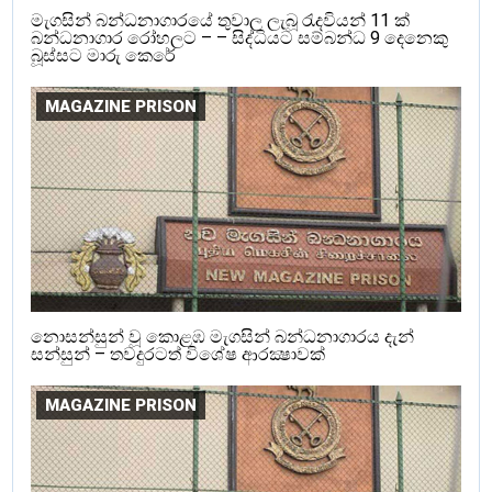
මැගසින් බන්ධනාගාරයේ තුවාල ලැබූ රැදවියන් 11 ක්
බන්ධනාගාර රෝහලට – – සිද්ධියට සම්බන්ධ 9 දෙනෙකු
බූස්සට මාරු කෙරේ
MAGAZINE PRISON
නොසන්සුන් වූ කොළඹ මැගසින් බන්ධනාගාරය දැන්
සන්සුන් – තවදුරටත් විශේෂ ආරක්‍ෂාවක්
MAGAZINE PRISON