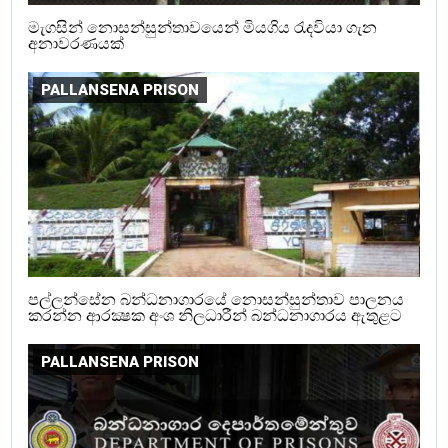
මැගසින් නොසන්සුන්තාවයෙන් මියගිය රැදවියා ගැන
අනාවරණයක්
PALLANSENA PRISON
පල්ලන්සේන බන්ධනාගාරයේ නොසන්සුන්තාව පාලනය
කරන්න ආරක්‍ෂක අංශ නිලධාරීන් බන්ධනාගාරය ඇතුළට
PALLANSENA PRISON