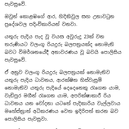
පැවසුවේ.
ඔවුන් කොළඹගේ ආර, හිදිකිවුල සහ උනාවටුන
ප්‍රදේශවල පදිංචිකාරියන් වනවා.
යතුරු පැදිය පැද වූ වයස අවුරුදු 23ක් වන
තරුණියට වලංගු රියදුරු බලපත්‍රයක්ද නොමැති
බවට විමර්ශනයේදී අනාවරණය වූ බවයි පොලිසිය
පැවසුවේ.
ඒ අනුව වලංගු රියදුරු බලපත්‍රයක් නොමැතිව
යතුරු පැදිය ධාවනය, ආරක්ෂිත හිස්වැසුම්
නොමැතිව යතුරු පැදියේ දෙදෙනෙකු රැගෙන යාම,
වැඩිපුර මගීන් රැගෙන යාම, අපරික්ෂාකාරී රිය
ධාවනය යන චෝදනා යටතේ පැදිකාරිය වැල්ලවාය
මහේස්ත්‍රාත් අධිකරණය වෙත ඉදිරිපත් කරන බව
පොලිසිය පැවසුවා.