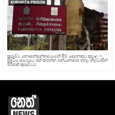
KURUVITA PRISON
කුරුවිට නොසන්සුන්තාවයෙන් සිව් දෙනෙකුට තුවාල –
සිද්ධිය සමථයට පත් කරන්න බන්ධනාගාර ඉහළ නිලධාරීන්
පිරිසක් කුරුවිටට