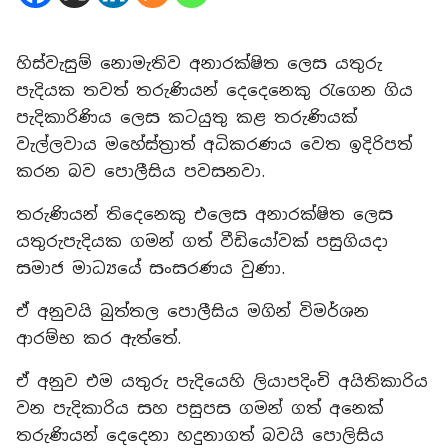
හිස්වැසුම් නොමැතිව අනාරක්ෂිත ලෙස යතුරු
පැදියක තවත් තරුණියන් දෙදෙනෙකු රැගෙන ගිය
පැදිකාරිණිය ලෙස කටයුතු කළ තරුණියක්
වැල්ලවාය මහේස්ත්‍රාත් අධිකරණය වෙත ඉදිරිපත්
කරන බව පොලීසිය පවසනවා.
තරුණියන් තිදෙනෙකු එලෙස අනාරක්ෂිත ලෙස
යතුරුපැදියක ගමන් ගත් වීඩියෝවක් පසුගියදා
සමාජ මාධ්‍යයේ සංසරණය වුණා.
ඒ අනුවයි බුත්තල පොලීසිය මගින් විමර්ශන
ආරම්භ කර ඇත්තේ.
ඒ අනුව එම යතුරු පැදියෙහි ලියාපදිංචි අයිතිකාරිය
වන පැදිකාරිය සහ පසුපස ගමන් ගත් අනෙක්
තරුණියන් දෙදෙනා හදුනාගත් බවයි පොලිසිය