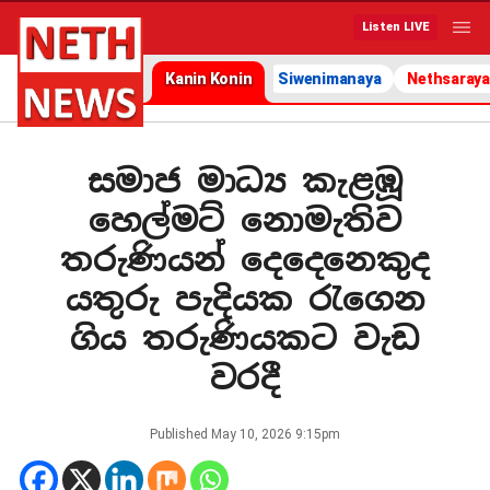
Listen LIVE
Kanin Konin
Siwenimanaya
Nethsaraya
සමාජ මාධ්‍ය කැළඹූ
හෙල්මට් නොමැතිව
තරුණියන් දෙදෙනෙකුද
යතුරු පැදියක රැගෙන
ගිය තරුණියකට වැඩ
වරදී
Published
May 10, 2026 9:15pm