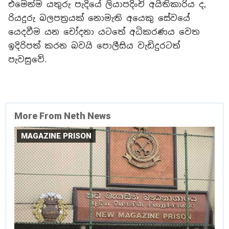
එමෙන්ම යතුරු පැදියේ ලියාපදිංචි අයිතිකාරිය ද,
රියදුරු බලපත්‍රයක් නොමැති අයෙකු සේවයේ
යෙදවීම යන චෝදනා යටතේ අධිකරණය වෙත
ඉදිරිපත් කරන බවයි පොලීසිය වැඩිදුරටත්
පැවසුවේ.
More From Neth News
MAGAZINE PRISON