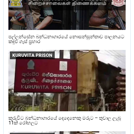
පල්ලන්සේන බන්ධනාගාරයේ නොසන්සුන්තාව පාලනයට
කදුළු ගෑස් ප්‍රහාර
KURUVITA PRISON
කුරුවිට බන්ධනාගාරයේ දෙදෙනෙකු මරුට – තුවාල ලැබූ
11ක් රෝහලට