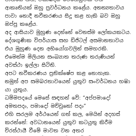
ආකෘතියක් ඔහු ප්‍රවර්ධනය කළේය. අනන්‍යතාවය
පාවා නොදී නවීකරණය සිදු කළ හැකි බව ඔහු
ඔප්පු කළේය.
අද ආසියාව මුහුණ දෙන්නේ වෙනස්ම ලෝකයකටය.
දේශගුණික විපර්යාස සහ ඩිජිටල් අසමානතාවය
එය මුහුණ දෙන අභියෝගවලින් සමහරකි.
එමෙන්ම මිලියන සංඛ්‍යාත තරුණ තරුණියන්
අවස්ථා ඉල්ලා සිටිති.
අපට නවීකරණය ප්‍රතික්ෂේප කළ නොහැක.
නමුත් අප සමබරතාවයෙන් යුතුව සංවර්ධනය හඹා
යා යුතුය.
ධම්මපදයේ මෙසේ සඳහන් වේ: “අප්පමාදෝ
අමතපදං, පමාදෝ මච්චුනෝ පදං”
එහි සරලම අර්ථයෙන් ගත් කල, මෙයින් අදහස්
කරන්නේ: අවධානයෙන් යුතුව කටයුතු කිරීම
චිරස්ථායී වීමේ මාවත වන අතර