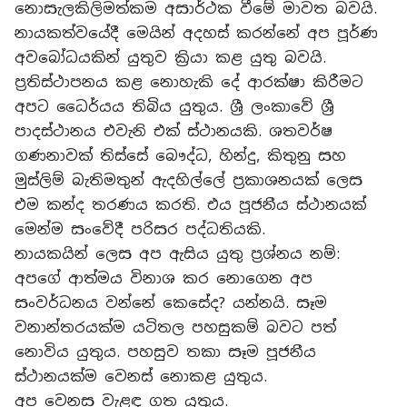
නොසැලකිලිමත්කම අසාර්ථක වීමේ මාවත බවයි.
නායකත්වයේදී මෙයින් අදහස් කරන්නේ අප පූර්ණ
අවබෝධයකින් යුතුව ක්‍රියා කළ යුතු බවයි.
ප්‍රතිස්ථාපනය කළ නොහැකි දේ ආරක්ෂා කිරීමට
අපට ධෛර්යය තිබිය යුතුය. ශ්‍රී ලංකාවේ ශ්‍රී
පාදස්ථානය එවැනි එක් ස්ථානයකි. ශතවර්ෂ
ගණනාවක් තිස්සේ බෞද්ධ, හින්දු, කිතුනු සහ
මුස්ලිම් බැතිමතුන් ඇදහිල්ලේ ප්‍රකාශනයක් ලෙස
එම කන්ද තරණය කරති. එය පූජනීය ස්ථානයක්
මෙන්ම සංවේදී පරිසර පද්ධතියකි.
නායකයින් ලෙස අප ඇසිය යුතු ප්‍රශ්නය නම්:
අපගේ ආත්මය විනාශ කර නොගෙන අප
සංවර්ධනය වන්නේ කෙසේද? යන්නයි. සෑම
වනාන්තරයක්ම යටිතල පහසුකම් බවට පත්
නොවිය යුතුය. පහසුව තකා සෑම පූජනීය
ස්ථානයක්ම වෙනස් නොකළ යුතුය.
අප වෙනස වැළඳ ගත යුතුය.