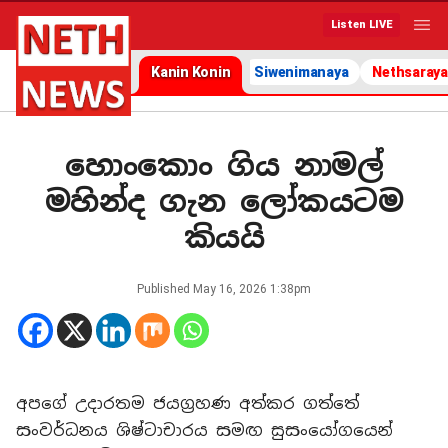
Listen LIVE
Kanin Konin
Siwenimanaya
Nethsaraya
හොංකොං ගිය නාමල්
මහින්ද ගැන ලෝකයටම
කියයි
Published
May 16, 2026 1:38pm
අපගේ උදාරතම ජයග්‍රහණ අත්කර ගත්තේ
සංවර්ධනය ශිෂ්ටාචාරය සමඟ සුසංයෝගයෙන්