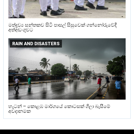
මත්ද්‍රව්‍ය සන්තකව සිටි පාසල් සිසුවෙක් ගන්නෝරුවේදී
අත්අඩංගුවට
RAIN AND DISASTERS
හැටන් – කොළඹ මාර්ගයේ කොටසක් ගිලා බැසීමේ
අවදානමක