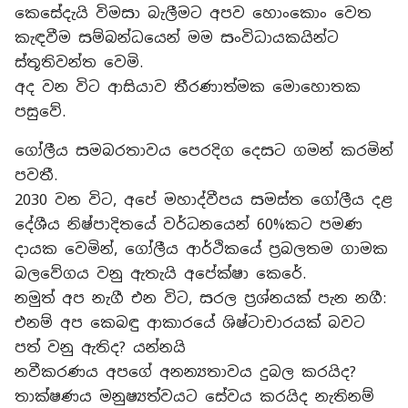
කෙසේදැයි විමසා බැලීමට අපව හොංකොං වෙත
කැඳවීම සම්බන්ධයෙන් මම සංවිධායකයින්ට
ස්තූතිවන්ත වෙමි.
අද වන විට ආසියාව තීරණාත්මක මොහොතක
පසුවේ.
ගෝලීය සමබරතාවය පෙරදිග දෙසට ගමන් කරමින්
පවතී.
2030 වන විට, අපේ මහාද්වීපය සමස්ත ගෝලීය දළ
දේශීය නිෂ්පාදිතයේ වර්ධනයෙන් 60%කට පමණ
දායක වෙමින්, ගෝලීය ආර්ථිකයේ ප්‍රබලතම ගාමක
බලවේගය වනු ඇතැයි අපේක්ෂා කෙරේ.
නමුත් අප නැගී එන විට, සරල ප්‍රශ්නයක් පැන නගී:
එනම් අප කෙබඳු ආකාරයේ ශිෂ්ටාචාරයක් බවට
පත් වනු ඇතිද? යන්නයි
නවීකරණය අපගේ අනන්‍යතාවය දුබල කරයිද?
තාක්ෂණය මනුෂ්‍යත්වයට සේවය කරයිද නැතිනම්