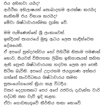
එය අභිභවා යයිද?
ආර්ථික අභිලාෂයන් සොබාදහම ආරක්ෂා කරයිද
නැතිනම් එය විනාශ කරයිද?
මේවා ශිෂ්ටාචාරාත්මක ප්‍රශ්න වේ.
මම පැමිණෙන්නේ ශ්‍රී ලංකාවෙන්.
ඉන්දියන් සාගරයේ මුතු ඇටය ලෙස හැඳින්වෙන
දේශයෙනි.
ඒ අපගේ සුන්දරත්වය හෝ පිහිටීම නිසාම පමණක්
නොව, සියවස් විසිපහක ලිඛිත ඉතිහාසයක් සහිත
ඇති ප්‍රෞඪ ශිෂ්ටාචාරයක හදවත ලෙස අප පෙනී
සිටින බැවිනි. අපගේ උදාරතම ජයග්‍රහණ අත්කර
ගත්තේ සංවර්ධනය ශිෂ්ටාචාරය සමඟ
සුසංයෝගයෙන් ක්‍රියා කළ විටදීය.
වසර දෙදහසකට පෙර අපේ රජවරු දැවැන්ත වාරි
පද්ධති සහ වැව් ඉදි කළහ.
ඒවා ගොඩනැගුවේ කීර්තිය තකා නොවේ.