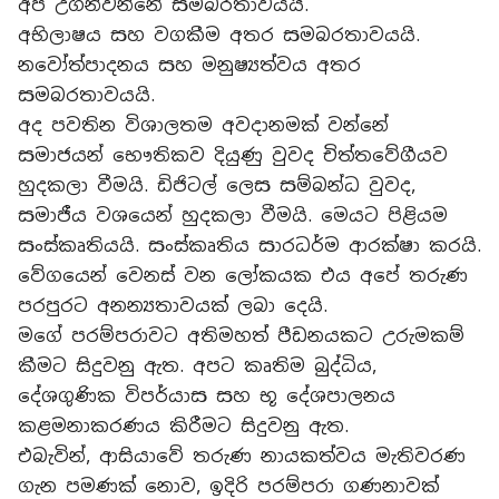
අප උගන්වන්නේ සමබරතාවයයි.
අභිලාෂය සහ වගකීම අතර සමබරතාවයයි.
නවෝත්පාදනය සහ මනුෂ්‍යත්වය අතර
සමබරතාවයයි.
අද පවතින විශාලතම අවදානමක් වන්නේ
සමාජයන් භෞතිකව දියුණු වුවද චිත්තවේගීයව
හුදකලා වීමයි. ඩිජිටල් ලෙස සම්බන්ධ වුවද,
සමාජීය වශයෙන් හුදකලා වීමයි. මෙයට පිළියම
සංස්කෘතියයි. සංස්කෘතිය සාරධර්ම ආරක්ෂා කරයි.
වේගයෙන් වෙනස් වන ලෝකයක එය අපේ තරුණ
පරපුරට අනන්‍යතාවයක් ලබා දෙයි.
මගේ පරම්පරාවට අතිමහත් පීඩනයකට උරුමකම්
කීමට සිදුවනු ඇත. අපට කෘතිම බුද්ධිය,
දේශගුණික විපර්යාස සහ භූ දේශපාලනය
කළමනාකරණය කිරීමට සිදුවනු ඇත.
එබැවින්, ආසියාවේ තරුණ නායකත්වය මැතිවරණ
ගැන පමණක් නොව, ඉදිරි පරම්පරා ගණනාවක්