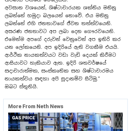
අවසාන වශයෙන්, ශිෂ්ටාචාරයක ශක්තිය මනිනු
ලබන්නේ හමුදා බලයෙන් නොවේ. එය මනිනු
ලබන්නේ එහි ජනතාවගේ ජීවන තත්ත්වයෙනි.
අසරණ ජනතාවට අප ලබා දෙන ගෞරවයෙනි.
එමෙන්ම අපගේ දරුවන් වෙනුවෙන් අප ඉතිරි කර
යන ලෝකයෙනි. අප ඉදිරියේ ඇති වගකීම එයයි.
ආර්ථික නායකත්වයට වඩා වැඩි දෙයක් කිරීමට
ආසියාවට හැකියාව ඇත. ඉදිරි ශතවර්ෂයේ
සදාචාරාත්මක, සංස්කෘතික සහ ශිෂ්ටාචාරමය
නායකත්වය සඳහා අපි සූදානම්ව සිටිමු."
ඔබට ස්තුතියි.
More From Neth News
GAS PRICE