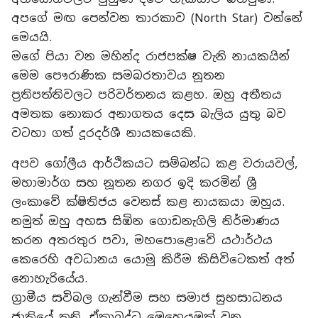
අපගේ මඟ පෙන්වන තාරකාව (North Star) වන්නේ
මෙයයි.
මගේ පියා වන මහින්ද රාජපක්ෂ වැනි නායකයින්
මෙම පෞරාණික සමබරතාවය නූතන
ප්‍රතිපත්තිවලට පරිවර්තනය කළහ. ඔහු අතීතය
අමතක නොකර අනාගතය දෙස බැලිය යුතු බව
වටහා ගත් දූරදර්ශී නායකයෙකි.
අපව ගෝලීය ආර්ථිකයට සම්බන්ධ කළ වරායවල්,
මහාමාර්ග සහ නූතන නගර ඉදි කරමින් ශ්‍රී
ලංකාවේ ක්ෂිතිජය වෙනස් කළ නායකයා ඔහුය.
නමුත් ඔහු අහස සිඹින ගොඩනැගිලි නිර්මාණය
කරන අතරතුර පවා, මහපොළොවේ යථාර්ථය
කෙරෙහි අවධානය යොමු කිරීම කිසිවිටෙකත් අත්
නොහැරියේය.
ග්‍රාමීය සවිබල ගැන්වීම සහ සමාජ සුභසාධනය
ජාතියේ තනි, ඒකාබද්ධ මෙහෙයුමක් වන