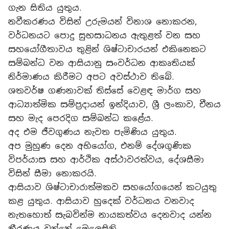
ගැන සිතිය යුතුය.
නවීකරණය විසින් උරුමයන් විනාශ නොකරන,
වර්ධනයට පොදු සුභසාධනය ඇතුළත් වන සහ
සහයෝගීතාවය තුළින් ශිෂ්ටාචාරයන් එකිනෙකට
සම්බන්ධ වන ආසියානු සංවර්ධන ආකෘතියක්
නිර්මාණය කිරීමට අපට අවස්ථාව තිබේ.
ශතවර්ෂ ගණනාවක් තිස්සේ වෙළඳ මාර්ග සහ
ආධ්‍යාත්මික සම්ප්‍රදායන් ඉන්දියාව, ශ්‍රී ලංකාව, චීනය
සහ මැද පෙරදිග සම්බන්ධ කළේය.
අද එම ජීවගුණය නැවත පැමිණිය යුතුය.
අප මුහුණ දෙන අභියෝග, එනම් දේශගුණික
විපර්යාස සහ ආර්ථික අස්ථාවරත්වය, දේශසීමා
විසින් සීමා නොකරයි.
ආසියාව ශිෂ්ටාචාරාත්මකව සහයෝගයෙන් කටයුතු
කළ යුතුය. ආසියාව හුදෙක් වර්ධනය වනවාද
නැතහොත් සැබවින්ම නායකත්වය දෙනවාද යන්න
තීරණය වන්නේ මෙලෙසිනි.