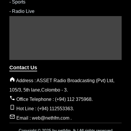
-
Sports
-
Radio Live
Contact Us
Address : ASSET Radio Broadcasting (Pvt) Ltd,
105/3, 5th lane,Colombo - 3.
Office Telephone : (+94) 112 375968.
Hot Line : (+94) 112553363.
Email : web@nethfm.com .
Copyright © 2025 by nethfm .lk | All rights reserved