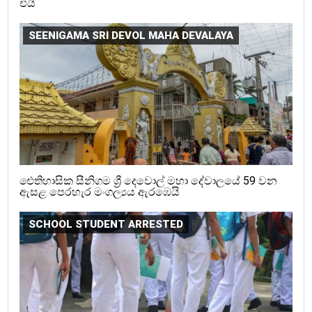
එයි
SEENIGAMA SRI DEVOL MAHA DEVALAYA
ඓතිහාසික සීනිගම ශ්‍රී දෙවොල් මහා දේවාලයේ 59 වන
ඇසළ පෙරහැර මංගල්‍යය ඇරඹෙයි
SCHOOL STUDENT ARRESTED