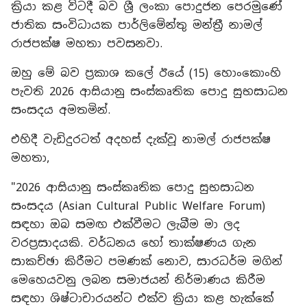
ක්‍රියා කළ විටදී බව ශ්‍රී ලංකා පොදුජන පෙරමුණේ
ජාතික සංවිධායක පාර්ලිමේන්තු මන්ත්‍රී නාමල්
රාජපක්ෂ මහතා පවසනවා.
ඔහු මේ බව ප්‍රකාශ කලේ ඊයේ (15) හොංකොංහි
පැවති 2026 ආසියානු සංස්කෘතික පොදු සුභසාධන
සංසදය අමතමින්.
එහිදී වැඩිදුරටත් අදහස් දැක්වූ නාමල් රාජපක්ෂ
මහතා,
"2026 ආසියානු සංස්කෘතික පොදු සුභසාධන
සංසදය (Asian Cultural Public Welfare Forum)
සඳහා ඔබ සමඟ එක්වීමට ලැබීම මා ලද
වරප්‍රසාදයකි. වර්ධනය හෝ තාක්ෂණය ගැන
සාකච්ඡා කිරීමට පමණක් නොව, සාරධර්ම මගින්
මෙහෙයවනු ලබන සමාජයන් නිර්මාණය කිරීම
සඳහා ශිෂ්ටාචාරයන්ට එක්ව ක්‍රියා කළ හැක්කේ