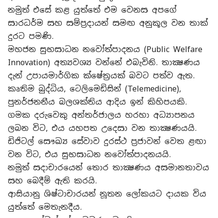
නමුත් එසේ කළ යුත්තේ එම වෙනස අපගේ
සාරධර්ම සහ සම්ප්‍රදායන් සමඟ අනුකූල වන තාක්
දුරට පමණි.
මහජන සුභසාධන නවෝත්පාදනය (Public Welfare
Innovation) අත්‍යවශ්‍ය වන්නේ එබැවිනි. තාක්‍ෂණය
දැන් උපායමාර්ගික ක්ෂේත්‍රයක් බවට පත්ව ඇත.
කෘතිම බුද්ධිය, ටෙලිමෙඩිසින් (Telemedicine),
පුනර්ජනනීය බලශක්තිය ආදිය ඉන් කිහිපයකි.
ගමක දරුවෙකු අන්තර්ජාලය හරහා අධ්‍යාපනය
ලබන විට, එය යහපත උදෙසා වන තාක්‍ෂණයයි.
ඩිජිටල් සෞඛ්‍ය සේවාව දුරස්ථ ප්‍රජාවන් වෙත ළඟා
වන විට, එය සුභසාධන නවෝත්පාදනයයි.
නමුත් සදාචාරයෙන් තොර තාක්‍ෂණය අසමානතාවය
සහ බෙදීම් ඇති කරයි.
ආසියානු ශිෂ්ටාචාරයන් නූතන ලෝකයට දායක විය
යුත්තේ මෙතැනදීය.