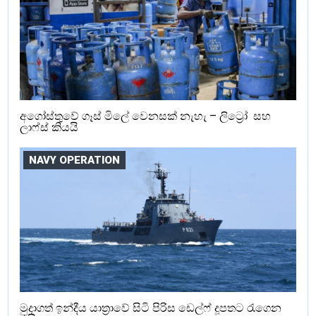
අගෝස්තුවේ ගෑස් මිලේ වෙනසක් නැහැ – ලිට්‍රෝ සහ
ලාෆ්ස් කියයි
NAVY OPERATION
මුදාගත් ඉන්දීය යාත්‍රාවේ සිටි පිරිස ඩෙල්ෆ් දූපතට රැගෙන