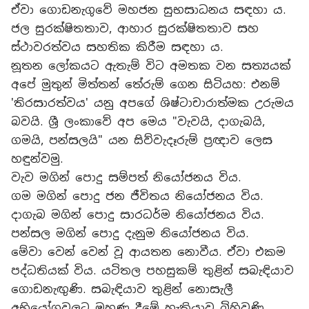
ඒවා ගොඩනැගුවේ මහජන සුභසාධනය සඳහා ය.
ජල සුරක්ෂිතතාව, ආහාර සුරක්ෂිතතාව සහ
ස්ථාවරත්වය සහතික කිරීම සඳහා ය.
නූතන ලෝකයට ඇතැම් විට අමතක වන සත්‍යයක්
අපේ මුතුන් මිත්තන් තේරුම් ගෙන සිටියහ: එනම්
'තිරසාරත්වය' යනු අපගේ ශිෂ්ටාචාරාත්මක උරුමය
බවයි. ශ්‍රී ලංකාවේ අප මෙය "වැවයි, දාගැබයි,
ගමයි, පන්සලයි" යන සිව්වැදෑරුම් ප්‍රඥාව ලෙස
හඳුන්වමු.
වැව මගින් පොදු සම්පත් නියෝජනය විය.
ගම මගින් පොදු ජන ජීවිතය නියෝජනය විය.
දාගැබ මගින් පොදු සාරධර්ම නියෝජනය විය.
පන්සල මගින් පොදු දැනුම නියෝජනය විය.
මේවා වෙන් වෙන් වූ ආයතන නොවීය. ඒවා එකම
පද්ධතියක් විය. යටිතල පහසුකම් තුළින් සබැඳියාව
ගොඩනැඟුණි. සබැඳියාව තුළින් නොසැලී
අභියෝගවලට මුහුණ දීමේ හැකියාව බිහිවුණි.