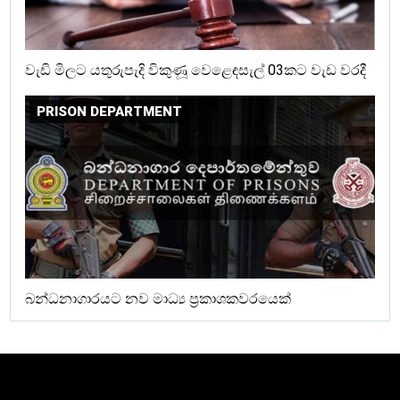
වැඩි මිලට යතුරුපැදි විකුණූ වෙළෙඳසැල් 03කට වැඩ වරදී
PRISON DEPARTMENT
බන්ධනාගාරයට නව මාධ්‍ය ප්‍රකාශකවරයෙක්