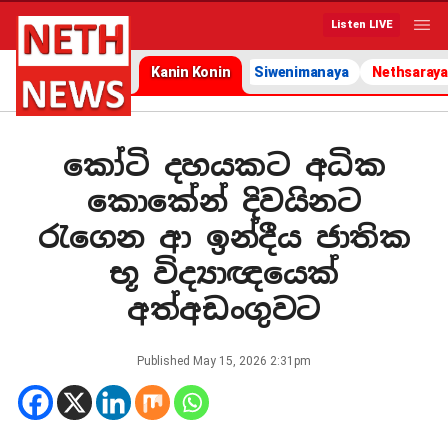
Listen LIVE
Kanin Konin
Siwenimanaya
Nethsaraya
කෝටි දහයකට අධික
කොකේන් දිවයිනට
රැගෙන ආ ඉන්දීය ජාතික
භූ විද්‍යාඥයෙක්
අත්අඩංගුවට
Published
May 15, 2026 2:31pm