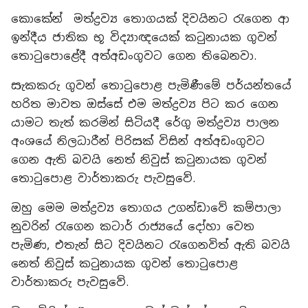
කොකේන් මත්ද්‍රව්‍ය තොගයක් දිවයිනට රැගෙන ආ
ඉන්දීය ජාතික භූ විද්‍යාඥයෙක් කටුනායක ගුවන්
තොටුපොළේදී අත්අඩංගුවට ගෙන තිබෙනවා.
සැකකරු ගුවන් තොටුපොළ පැමිණීමේ පර්යන්තයේ
හරිත මාවත ඔස්සේ එම මත්ද්‍රව්‍ය පිට කර ගෙන
යාමට තැත් කරමින් සිටියදී රේගු මත්ද්‍රව්‍ය පාලන
අංශයේ නිලධාරීන් පිරිසක් විසින් අත්අඩංගුවට
ගෙන ඇති බවයි නෙත් නිවුස් කටුනායක ගුවන්
තොටුපොළ වාර්තාකරු පැවසුවේ.
ඔහු මෙම මත්ද්‍රව්‍ය තොගය උගන්ඩාවේ කම්පාලා
නුවරින් රැගෙන කටාර් රාජ්‍යයේ දෝහා වෙත
පැමිණ, එතැන් සිට දිවයිනට රැගෙනවිත් ඇති බවයි
නෙත් නිවුස් කටුනායක ගුවන් තොටුපොළ
වාර්තාකරු පැවසුවේ.