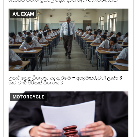
A/L EXAM
උසස් පෙළ විභාගය අද ඇරඹේ – අයදුම්කරුවන් ලක්ෂ 3
කට වැඩි පිරිසක් විභාගයට
MOTORCYCLE