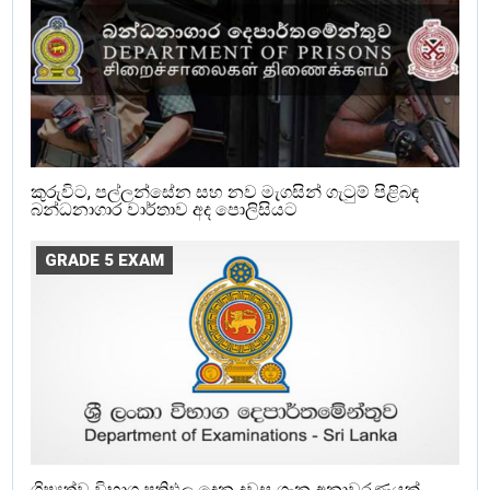
කුරුවිට, පල්ලන්සේන සහ නව මැගසින් ගැටුම් පිළිබඳ
බන්ධනාගාර වාර්තාව අද පොලිසියට
GRADE 5 EXAM
ශිෂ්‍යත්ව විභාග ප්‍රතිඵල දෙන දවස ගැන අනාවරණයක්