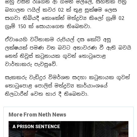
ඔහු විසින් රැගෙන ආ ගමන් මල්ලේ, සහතික පත්‍ර
බහාලන ෆයිල් කවර 02 ක් තුළ සූක්ෂම ලෙස
සගවා තිබියදී කොකේන් මත්ද්‍රව්‍ය කිලෝ ග්‍රෑම් 02
ග්‍රෑම් 150 ක් සොයාගෙන තිබෙනවා.
ඒවායෙහි වටිනාකම රුපියල් දස කෝටි අසූ
ලක්ෂයක් පමණ වන බවට අනාවරණ වී ඇති බවයි
නෙත් නිවුස් කටුනායක ගුවන් තොටුපොළ
වාර්තාකරු පැවසුවේ.
සැකකරු වැඩිදුර විමර්ශන සදහා කටුනායක ගුවන්
තොටුපොළ පොලිස් මත්ද්‍රව්‍ය කාර්යාංශයේ
නිලධාරීන් වෙත භාර දී තිබෙනවා.
More From Neth News
A PRISON SENTENCE