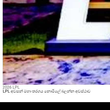
2026 LPL
LPL අවසන් මහා තරගය නොමිලේ බලන්න අවස්ථාව