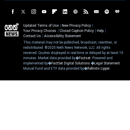
Updated Terms of Use
New Privacy Policy
Your Privacy Choices
Closed Caption Policy
Help
Contact Us
Accessibility Statement
This material may not be published, broadcast, rewritten, or
redistributed. ©2025 Neth News Network, LLC. All rights
reserved. Quotes displayed in real-time or delayed by at least 15
minutes. Market data provided by�
Factset
. Powered and
implemented by�
FactSet Digital Solutions
.�
Legal Statement
.
Mutual Fund and ETF data provided by�
Refinitiv Lipper
.