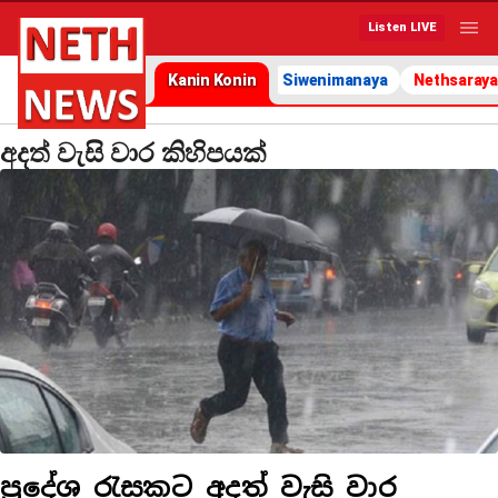
Listen LIVE
Kanin Konin
Siwenimanaya
Nethsaraya
අදත් වැසි වාර කිහිපයක්
ප්‍රදේශ රැසකට අදත් වැසි වාර