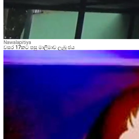
Nawalapitiya
වසර 17කට පසු මාලිමාව ලැබූ ජය