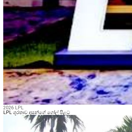
2026 LPL
LPL ශූරතාව දසුන්ගේ ගෝල් පිළට