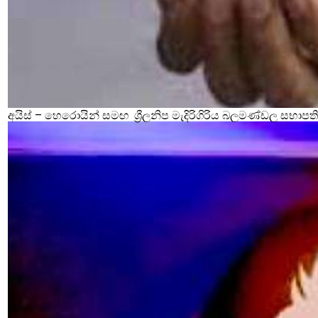
අයිස් – හෙරොයින් සමඟ ශ්‍රීලනිප මැදිරිගිරිය බලමණ්ඩල සභාපති