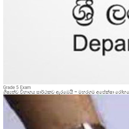
Grade 5 Exam
ශිෂ්‍යත්ව විභාගය සාර්ථකව ඇරඹෙයි – මහරගම අපේක්ෂා රෝහලේ