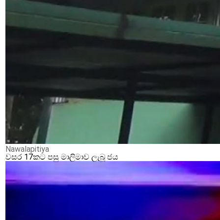
Nawalapitiya
වසර 17කට පසු මාලිමාව ලැබූ ජය