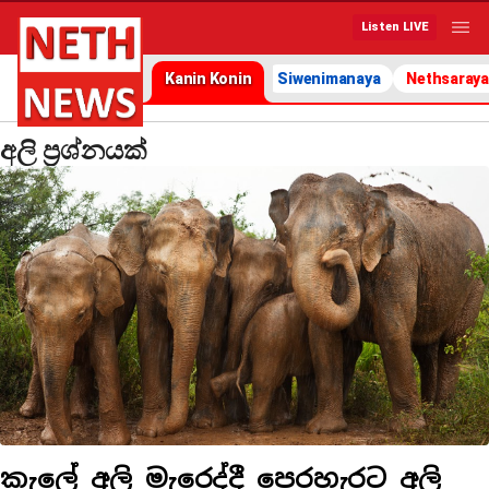
Listen LIVE
Kanin Konin
Siwenimanaya
Nethsaraya
අලි ප්‍රශ්නයක්
කැලේ අලි මැරෙද්දී පෙරහැරට අලි