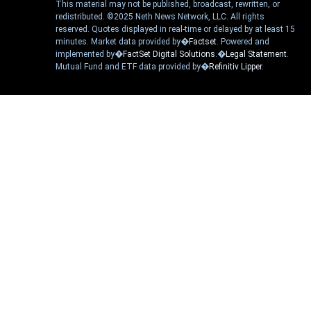
This material may not be published, broadcast, rewritten, or
redistributed. ©2025 Neth News Network, LLC. All rights
reserved. Quotes displayed in real-time or delayed by at least 15
minutes. Market data provided by�
Factset
. Powered and
implemented by�
FactSet Digital Solutions
.�
Legal Statement
.
Mutual Fund and ETF data provided by�
Refinitiv Lipper
.