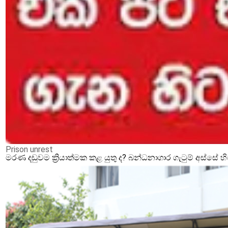
Prison unrest
මරණ දඩුවම ක්‍රියාත්මක කළ යුතු ද? බන්ධනාගාර ගැටුම් අස්සේ 