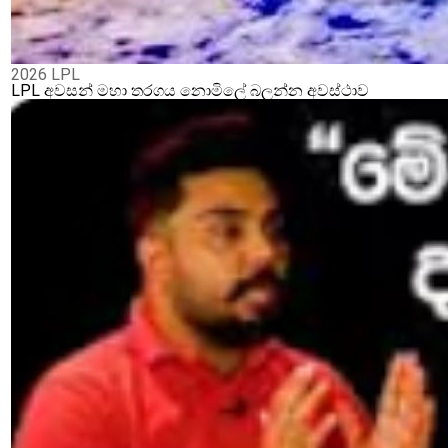
2026 LPL
LPL අවසන් මහා තරගය නොමිලේ බලන්න අවස්ථාව