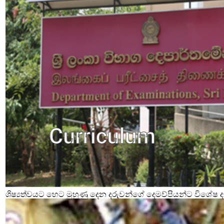
ශිෂ්‍යත්වයට හෙට මුහුණු දෙන දරුවන්ගේ දෙමව්පියන්ට විශේෂ දැ