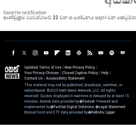
Gazette notification
ආණ්ඩුක්‍රම ව්‍යවස්ථාවේ 22 වන සංශෝධනය සදහා වන කෙටුම්
Updated Terms of Use
New Privacy Policy
Your Privacy Choices
Closed Caption Policy
Help
Contact Us
Accessibility Statement
This material may not be published, broadcast, rewritten, or
redistributed. ©2025 Neth News Network, LLC. All rights
reserved. Quotes displayed in real-time or delayed by at least 15
minutes. Market data provided by�
Factset
. Powered and
implemented by�
FactSet Digital Solutions
.�
Legal Statement
.
Mutual Fund and ETF data provided by�
Refinitiv Lipper
.