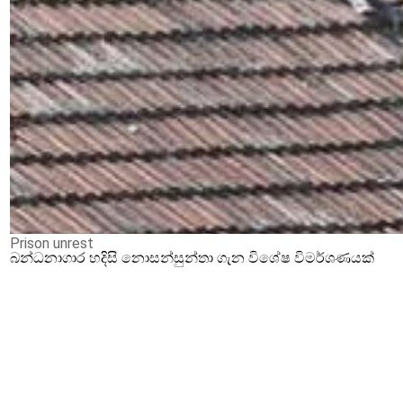
Prison unrest
බන්ධනාගාර හදිසි නොසන්සුන්තා ගැන විශේෂ විමර්ශණයක්