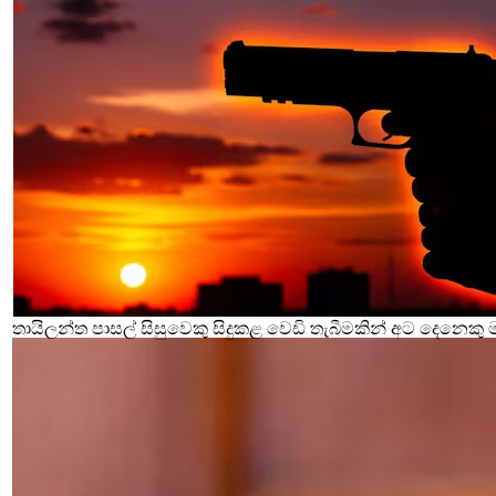
තායිලන්ත පාසල් සිසුවෙකු සිදුකළ වෙඩි තැබීමකින් අට දෙනෙකු 