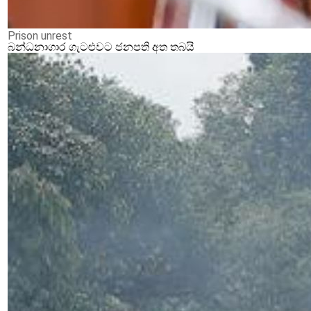
Prison unrest
බන්ධනාගාර ගැටළුවට ජනපති අත තබයි