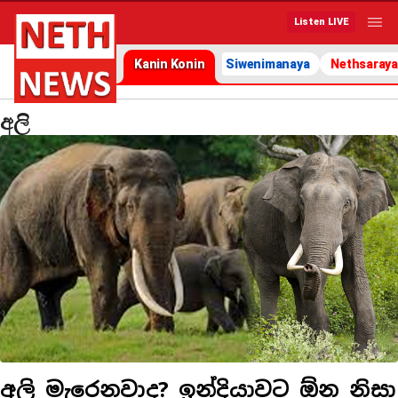
Listen LIVE
Kanin Konin
Siwenimanaya
Nethsaraya
අලි
අලි මැරෙනවාද? ඉන්දියාවට ඕන නිසා