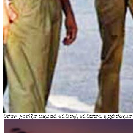
වත්තල උපන් දින සාදයකට වෙඩි තැබූ වෙඩික්කරු ඇතුළු තිදෙනෙ