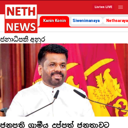
Listen LIVE
Kanin Konin
Siwenimanaya
Nethsaraya
ජනාධිපති අනුර
ජනපති ග්‍රාමීය දුප්පත් ජනතාවට