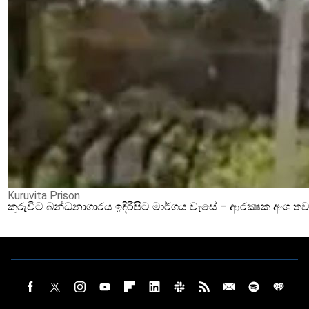
Kuruvita Prison
කුරුවිට බන්ධනාගාරය ඉදිරිපිට මාර්ගය වැසේ – ආරක්‍ෂක අංශ තව