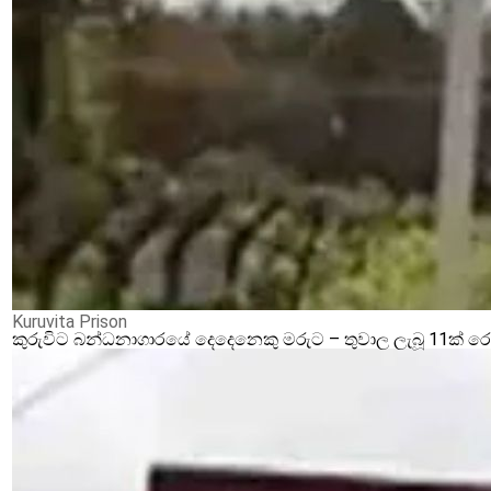
Kuruvita Prison
කුරුවිට බන්ධනාගාරයේ දෙදෙනෙකු මරුට – තුවාල ලැබූ 11ක් 