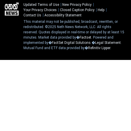
Updated Terms of Use
New Privacy Policy
Your Privacy Choices
Closed Caption Policy
Help
Contact Us
Accessibility Statement
This material may not be published, broadcast, rewritten, or
redistributed. ©2025 Neth News Network, LLC. All rights
reserved. Quotes displayed in real-time or delayed by at least 15
minutes. Market data provided by�
Factset
. Powered and
implemented by�
FactSet Digital Solutions
.�
Legal Statement
.
Mutual Fund and ETF data provided by�
Refinitiv Lipper
.