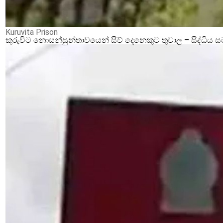
Kuruvita Prison
කුරුවිට නොසන්සුන්තාවයෙන් සිව් දෙනෙකුට තුවාල – සිද්ධිය 