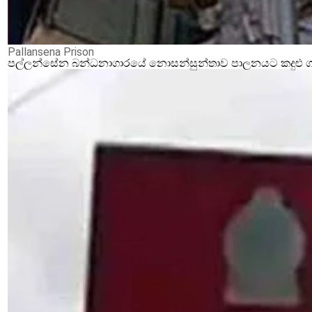
Pallansena Prison
පල්ලන්සේන බන්ධනාගාරයේ නොසන්සුන්තාව පාලනයට කදුළු ගෑස්