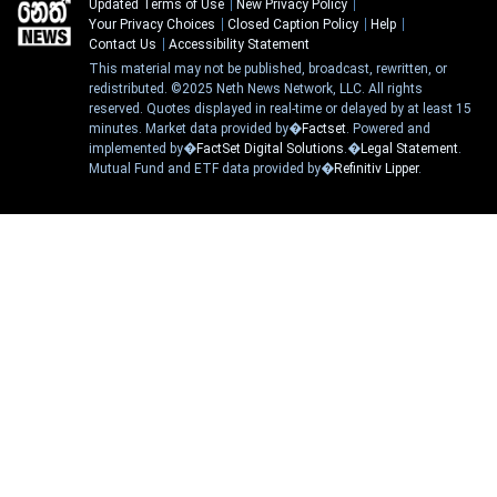
Updated Terms of Use
New Privacy Policy
Your Privacy Choices
Closed Caption Policy
Help
Contact Us
Accessibility Statement
This material may not be published, broadcast, rewritten, or
redistributed. ©2025 Neth News Network, LLC. All rights
reserved. Quotes displayed in real-time or delayed by at least 15
minutes. Market data provided by�
Factset
. Powered and
implemented by�
FactSet Digital Solutions
.�
Legal Statement
.
Mutual Fund and ETF data provided by�
Refinitiv Lipper
.