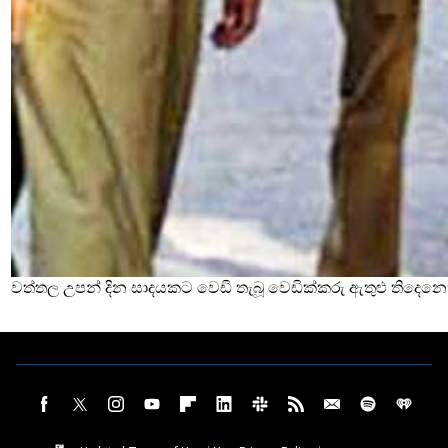
වත්තල උපන් දින සාදයකට වෙඩි තැබූ වෙඩික්කරු ඇතුළු තිදෙනෙ