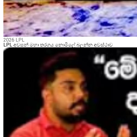
2026 LPL
LPL අවසන් මහා තරගය නොමිලේ බලන්න අවස්ථාව