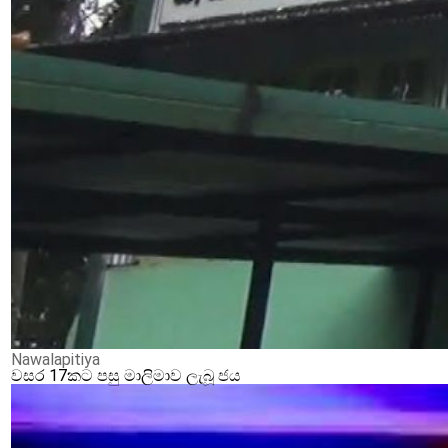
Nawalapitiya
වසර 17කට පසු මාලිමාව ලැබූ ජය