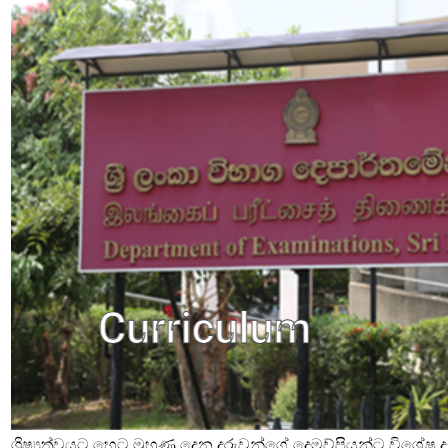
ශිෂ්‍යත්වයට හෙට මුහුණු දෙන දරුවන්ගේ දෙමව්පියන්ට විශේෂ දැ