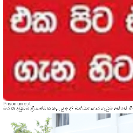
Prison unrest
මරණ දඩුවම ක්‍රියාත්මක කළ යුතු ද? බන්ධනාගාර ගැටුම් අස්සේ 