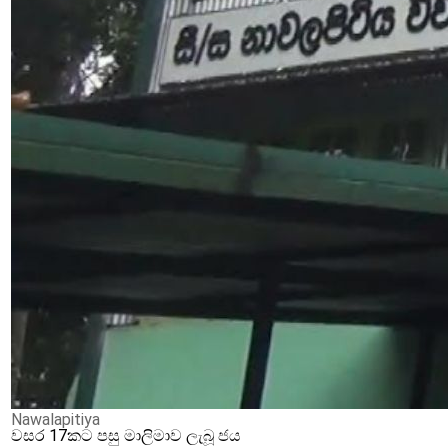
Nawalapitiya
වසර 17කට පසු මාලිමාව ලැබූ ජය