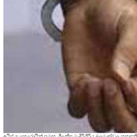
අයිස් – හෙරොයින් සමඟ ශ්‍රීලනිප මැදිරිගිරිය බලමණ්ඩල සභාපති