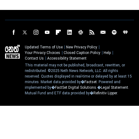
Updated Terms of Use
New Privacy Policy
Your Privacy Choices
Closed Caption Policy
Help
Contact Us
Accessibility Statement
This material may not be published, broadcast, rewritten, or
redistributed. ©2025 Neth News Network, LLC. All rights
reserved. Quotes displayed in real-time or delayed by at least 15
minutes. Market data provided by�
Factset
. Powered and
implemented by�
FactSet Digital Solutions
.�
Legal Statement
.
Mutual Fund and ETF data provided by�
Refinitiv Lipper
.