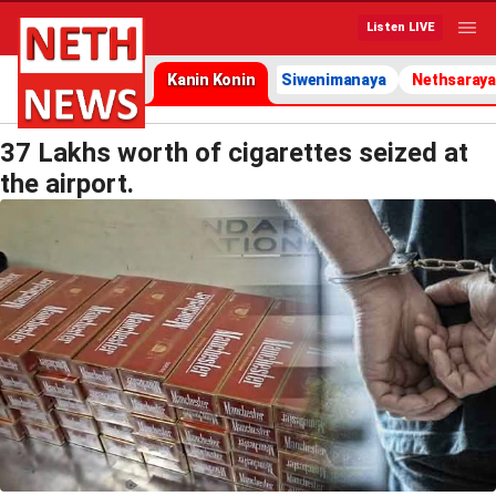
Listen LIVE
Kanin Konin
Siwenimanaya
Nethsaraya
37 Lakhs worth of cigarettes seized at
the airport.