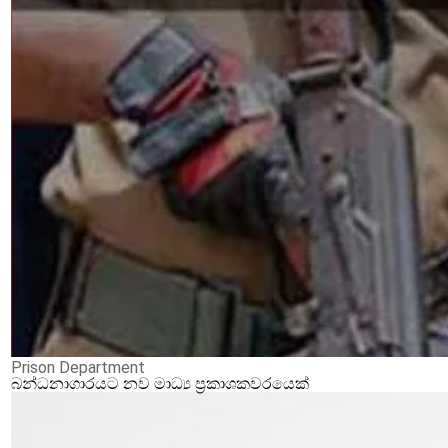
Prison Department
බන්ධනාගාරයට නව මාධ්‍ය ප්‍රකාශකවරයෙක්