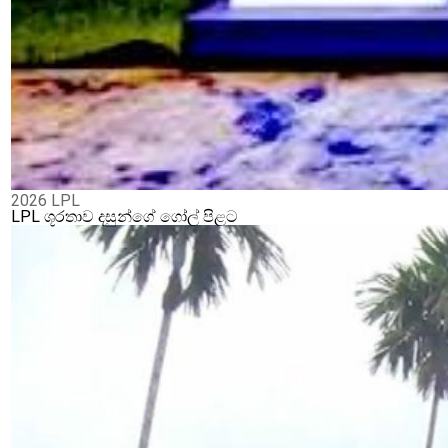
2026 LPL
LPL ශූරතාව දසුන්ගේ ගෝල් පිළට