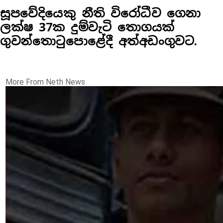
සූපවේදියෙකු නීති විරෝධීව ගෙනා
ලක්ෂ 37ක දුම්වැටි තොගයක්
ගුවන්තොටුපොළේදී අත්අඩංගුවට.
More From Neth News