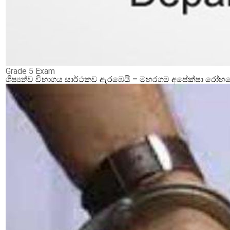
Grade 5 Exam
ශිෂ්‍යත්ව විභාගය සාර්ථකව ඇරඹෙයි – මහරගම අපේක්ෂා රෝහලේ