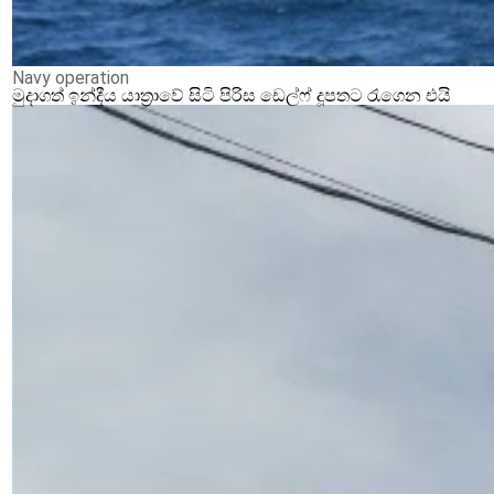
Navy operation
මුදාගත් ඉන්දීය යාත්‍රාවේ සිටි පිරිස ඩෙල්ෆ් දූපතට රැගෙන එයි