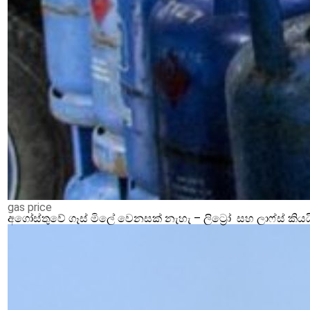
gas price
අගෝස්තුවේ ගෑස් මිලේ වෙනසක් නැහැ – ලිට්‍රෝ සහ ලාෆ්ස් කියය