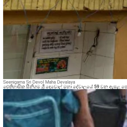
Seenigama Sri Devol Maha Devalaya
ඓතිහාසික සීනිගම ශ්‍රී දෙවොල් මහා දේවාලයේ 59 වන ඇසළ ප