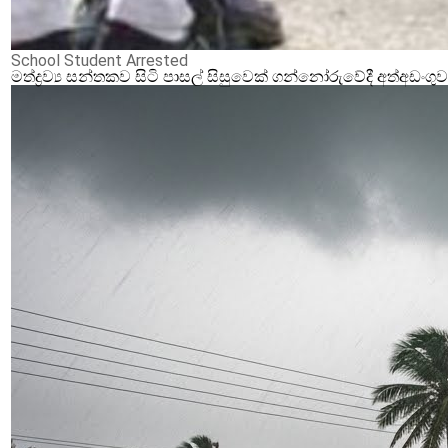
School Student Arrested
මත්ද්‍රව්‍ය සන්තකව සිටි පාසල් සිසුවෙක් ගන්නෝරුවේදී අත්අඩංගු