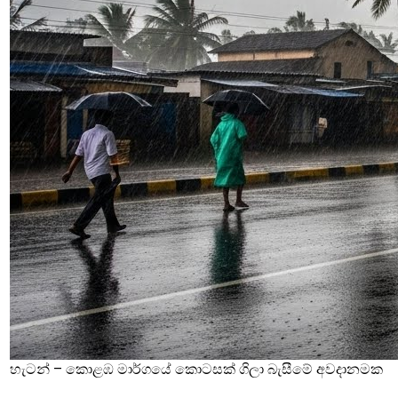
හැටන් – කොළඹ මාර්ගයේ කොටසක් ගිලා බැසීමේ අවදානමක