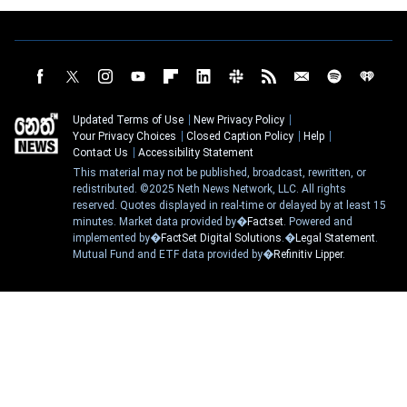
Updated Terms of Use
New Privacy Policy
Your Privacy Choices
Closed Caption Policy
Help
Contact Us
Accessibility Statement
This material may not be published, broadcast, rewritten, or
redistributed. ©2025 Neth News Network, LLC. All rights
reserved. Quotes displayed in real-time or delayed by at least 15
minutes. Market data provided by�
Factset
. Powered and
implemented by�
FactSet Digital Solutions
.�
Legal Statement
.
Mutual Fund and ETF data provided by�
Refinitiv Lipper
.